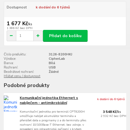
Dostupnost
k dodání do 6 týdnů
1 677 Kč
/
ks
1 386 Kč
bez DPH
Přidat do košíku
Číslo produktu:
3126-8200HKJ
Výrobce:
CipherLab
Barva:
Bílá
Rozhraní:
USB
Bezdrátové rozhraní:
Žádné
Hlídat cenu / dostupnost
Podobné produkty
Komunikační jednotka Ethernet s
k dodání do 6 týdnů
nabíječem - antimikrobiální
Komunikační jednotka pro terminál CPT8200H
3 548 Kč
/
ks
umožňuje nabíjet akumulátor terminálu a
2 932 Kč
bez DPH
přenášet data a progrnamy z a do terminálu přes
rozhraní 10/100Base-T Ethernet, bez zdroje, v
provedení pro zdravotnická zařízení s krytem