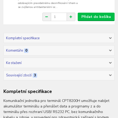
odolávajícím pravidelnému desinfikování lihem a
se zvýšenou antibakteriální oc...
Přidat do košíku
Kompletní specifikace
Komentáře
0
Ke stažení
Související zboží
3
Kompletní specifikace
Komunikační jednotka pro terminál CPT8200H umožňuje nabíjet
akumulátor terminálu a přenášet data a progrnamy z a do
terminálu přes rozhraní USB/ RS232 PC, bez komunikačního
kabelu a zdroje, v provedení pro zdravotnická zařízení s krytem