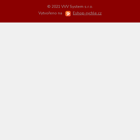
© 2021 VVV System s.r.o.
Vytvořeno na
Eshop-rychle.cz