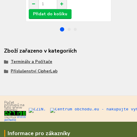
/
ks
Přidat do košíku
Zboží zařazeno v kategoriích
Terminály a Počítače
Příslušenství CipherLab
Počet
přístupů na
tuto www
stránku:
(zajišťuje
WWW
počítadlo)
Informace pro zákazníky