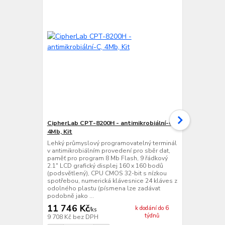
CipherLab CPT-8200H - antimikrobiální-C,
CipherLab C
4Mb, Kit
4Mb, Kit
Lehký průmyslový programovatelný terminál
Lehký průmy
v antimikrobiálním provedení pro sběr dat,
bezdrátový t
paměť pro program 8 Mb Flash, 9 řádkový
provedení pr
2.1" LCD grafický displej 160 x 160 bodů
8 Mb Flash, 
(podsvětlený), CPU CMOS 32-bit s nízkou
displej 160 
spotřebou, numerická klávesnice 24 kláves z
CMOS 32-bit 
odolného plastu (písmena lze zadávat
klávesnice 2
podobně jako ...
(písmena lze
11 746 Kč
k dodání do 6
/
ks
týdnů
9 708 Kč
bez DPH