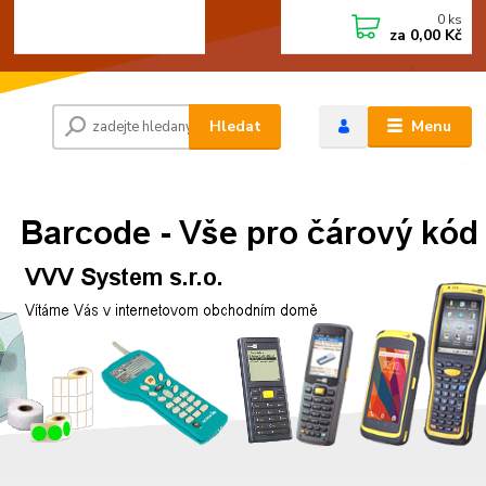
0
ks
+420 472744350
CZK
za
0,00 Kč
Po - Pá 8:00 - 15:00
Hledat
Menu