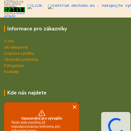
přístupů na
tuto www
stránku:
(zajišťuje
WWW
počítadlo)
Informace pro zákazníky
O nás
Jak nakupovat
Doprava a platba
Obchodní podmínky
Fotogalerie
Kontakty
Kde nás najdete