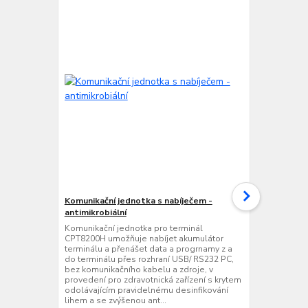
Komunikační jednotka s nabíječem -
Komunikační
antimikrobiální
nabíječem - 
Komunikační jednotka pro terminál
Komunikační 
CPT8200H umožňuje nabíjet akumulátor
CPT8200H um
terminálu a přenášet data a progrnamy z a
terminálu a 
do terminálu přes rozhraní USB/ RS232 PC,
do terminálu
bez komunikačního kabelu a zdroje, v
Ethernet, be
provedení pro zdravotnická zařízení s krytem
zdravotnická
odolávajícím pravidelnému desinfikování
pravidelnému
lihem a se zvýšenou ant...
zvýšenou anti