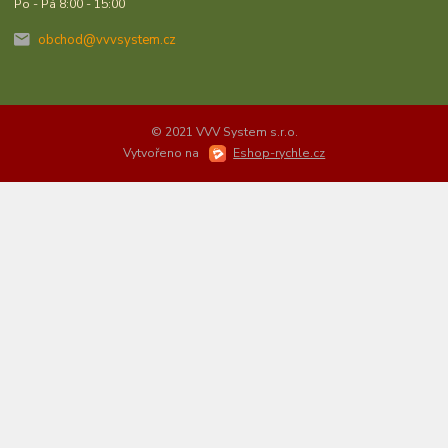
Po - Pá 8:00 - 15:00
obchod@vvvsystem.cz
© 2021 VVV System s.r.o.
Vytvořeno na
Eshop-rychle.cz