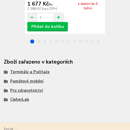
1 677 Kč
3 548 Kč
k dodání do 6
/
ks
týdnů
1 386 Kč
bez DPH
2 932 Kč
bez
Přidat do košíku
Přidat d
Zboží zařazeno v kategoriích
Terminály a Počítače
Paměťové mobilní
Pro zdravotnictví
CipherLab
Počet