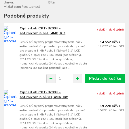
Barva:
Bílá
Hlídat cenu / dostupnost
Podobné produkty
CipherLab CPT-8200H -
k dodání do 6 týdnů
antimikrobiální-L, 4Mb, Kit
Lehký průmyslový programovatelný terminál v
14 552 Kč
/
ks
antimikrobiálním provedení pro sběr dat, paměť
12 027 Kč
bez DPH
pro program 8 Mb Flash, 9 řádkový 2.1" LCD
grafický displej 160 x 160 bodů (podsvětlený),
CPU CMOS 32-bit s nízkou spotřebou,
numerická klávesnice 24 kláves z odolného plastu
(písmena lze zadávat podobně jako ...
Přidat do košíku
CipherLab CPT-8200H -
k dodání do 6 týdnů
antimikrobiální-2D, 4Mb, Kit
Lehký průmyslový programovatelný terminál v
19 228 Kč
/
ks
antimikrobiálním provedení pro sběr dat, paměť
15 891 Kč
bez DPH
pro program 8 Mb Flash, 9 řádkový 2.1" LCD
grafický displej 160 x 160 bodů (podsvětlený),
CPU CMOS 32-bit s nízkou spotřebou,
numerická klávesnice 24 kláves z odolného plastu