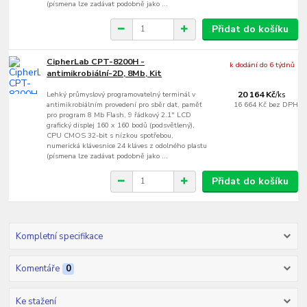
(písmena lze zadávat podobně jako ...
Přidat do košíku
CipherLab CPT-8200H -
k dodání do 6 týdnů
antimikrobiální-2D, 8Mb, Kit
Lehký průmyslový programovatelný terminál v
20 164 Kč
/
ks
antimikrobiálním provedení pro sběr dat, paměť
16 664 Kč
bez DPH
pro program 8 Mb Flash, 9 řádkový 2.1" LCD
grafický displej 160 x 160 bodů (podsvětlený),
CPU CMOS 32-bit s nízkou spotřebou,
numerická klávesnice 24 kláves z odolného plastu
(písmena lze zadávat podobně jako ...
Přidat do košíku
Kompletní specifikace
Komentáře
0
Ke stažení