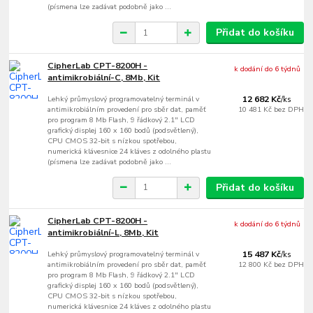
(písmena lze zadávat podobně jako ...
Přidat do košíku
CipherLab CPT-8200H -
k dodání do 6 týdnů
antimikrobiální-C, 8Mb, Kit
Lehký průmyslový programovatelný terminál v
12 682 Kč
/
ks
antimikrobiálním provedení pro sběr dat, paměť
10 481 Kč
bez DPH
pro program 8 Mb Flash, 9 řádkový 2.1" LCD
grafický displej 160 x 160 bodů (podsvětlený),
CPU CMOS 32-bit s nízkou spotřebou,
numerická klávesnice 24 kláves z odolného plastu
(písmena lze zadávat podobně jako ...
Přidat do košíku
CipherLab CPT-8200H -
k dodání do 6 týdnů
antimikrobiální-L, 8Mb, Kit
Lehký průmyslový programovatelný terminál v
15 487 Kč
/
ks
antimikrobiálním provedení pro sběr dat, paměť
12 800 Kč
bez DPH
pro program 8 Mb Flash, 9 řádkový 2.1" LCD
grafický displej 160 x 160 bodů (podsvětlený),
CPU CMOS 32-bit s nízkou spotřebou,
numerická klávesnice 24 kláves z odolného plastu