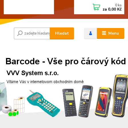
0
ks
+420 472744350
CZK
za
0,00 Kč
Po - Pá 8:00 - 15:00
Hledat
Menu