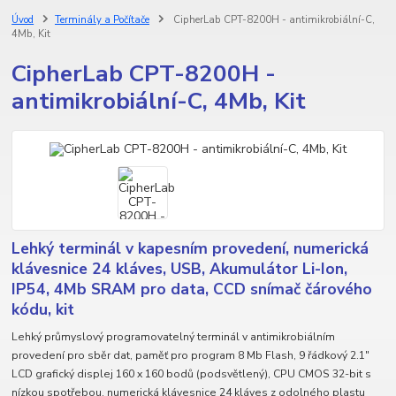
Úvod
Terminály a Počítače
CipherLab CPT-8200H - antimikrobiální-C,
4Mb, Kit
CipherLab CPT-8200H -
antimikrobiální-C, 4Mb, Kit
Lehký terminál v kapesním provedení, numerická
klávesnice 24 kláves, USB, Akumulátor Li-Ion,
IP54, 4Mb SRAM pro data, CCD snímač čárového
kódu, kit
Lehký průmyslový programovatelný terminál v antimikrobiálním
provedení pro sběr dat, paměť pro program 8 Mb Flash, 9 řádkový 2.1"
LCD grafický displej 160 x 160 bodů (podsvětlený), CPU CMOS 32-bit s
nízkou spotřebou, numerická klávesnice 24 kláves z odolného plastu