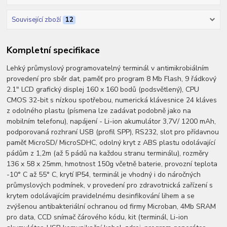
Související zboží
12
Kompletní specifikace
Lehký průmyslový programovatelný terminál v antimikrobiálním
provedení pro sběr dat, paměť pro program 8 Mb Flash, 9 řádkový
2.1" LCD grafický displej 160 x 160 bodů (podsvětlený), CPU
CMOS 32-bit s nízkou spotřebou, numerická klávesnice 24 kláves
z odolného plastu (písmena lze zadávat podobně jako na
mobilním telefonu), napájení - Li-ion akumulátor 3,7V/ 1200 mAh,
podporovaná rozhraní USB (profil SPP), RS232, slot pro přídavnou
paměť MicroSD/ MicroSDHC, odolný kryt z ABS plastu odolávající
pádům z 1,2m (až 5 pádů na každou stranu terminálu), rozměry
136 x 58 x 25mm, hmotnost 150g včetně baterie, provozní teplota
-10° C až 55° C, krytí IP54, terminál je vhodný i do náročných
průmyslových podmínek, v provedení pro zdravotnická zařízení s
krytem odolávajícím pravidelnému desinfikování lihem a se
zvýšenou antibakteriální ochranou od firmy Microban, 4Mb SRAM
pro data, CCD snímač čárového kódu, kit (terminál, Li-ion