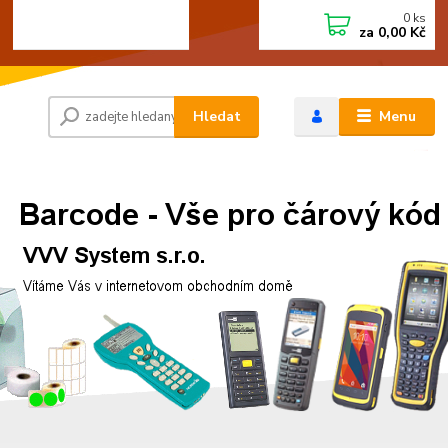
0
ks
+420 472744350
CZK
za
0,00 Kč
Po - Pá 8:00 - 15:00
Hledat
Menu