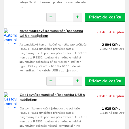
zdroje Další informace o produktu naleznete zde
....
Přidat do košíku
Automobilová komunikační jednotka
k dodání do 6 týdnů
USB s nabíječem
Automobilová komunikační jednotka pro počítače
2 894 Kč
/
ks
RS50 a RS51 umožňuje přenášet data a
2 392 Kč
bez DPH
progrnamy z a do počítače přes rozhraní USB PC
- emulace RS232, současně umožňuje nabíjet
akumulátor počítače a připojit externí zařízení
typu USB k počítačům RS50 a RS51, včetně
komunikačního kabelu USB a zdroje nap...
Přidat do košíku
Cestovní komunikační jednotka USB s
k dodání do 6 týdnů
nabíječem
Cestovní komunikační jednotka pro počítače
1 628 Kč
/
ks
RS50 a RS51 umožňuje přenášet data a
1 346 Kč
bez DPH
progrnamy z a do počítače přes rozhraní USB PC
- emulace RS232, současně umožňuje nabíjet
akumulátor počítače, včetně komunikačního