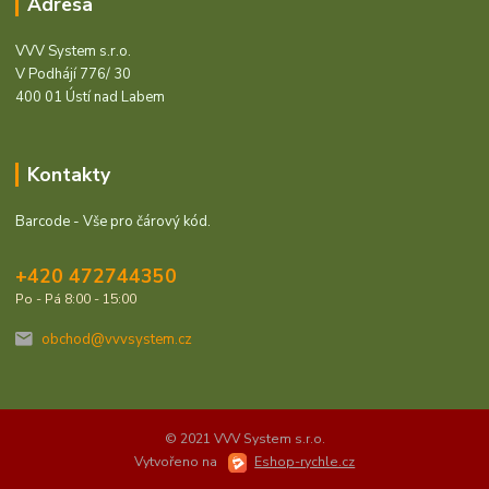
Adresa
VVV System s.r.o.
V Podhájí 776/ 30
400 01 Ústí nad Labem
Kontakty
Barcode - Vše pro čárový kód.
+420 472744350
Po - Pá 8:00 - 15:00
obchod@vvvsystem.cz
© 2021 VVV System s.r.o.
Vytvořeno na
Eshop-rychle.cz