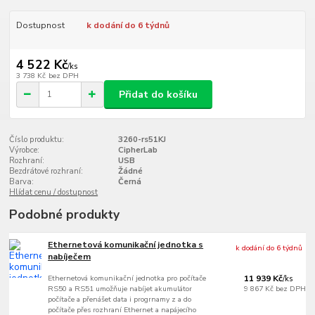
Dostupnost
k dodání do 6 týdnů
4 522 Kč
/
ks
3 738 Kč
bez DPH
Přidat do košíku
Číslo produktu:
3260-rs51KJ
Výrobce:
CipherLab
Rozhraní:
USB
Bezdrátové rozhraní:
Žádné
Barva:
Černá
Hlídat cenu / dostupnost
Podobné produkty
Ethernetová komunikační jednotka s
k dodání do 6 týdnů
nabíječem
Ethernetová komunikační jednotka pro počítače
11 939 Kč
/
ks
RS50 a RS51 umožňuje nabíjet akumulátor
9 867 Kč
bez DPH
počítače a přenášet data i progrnamy z a do
počítače přes rozhraní Ethernet a napájecího