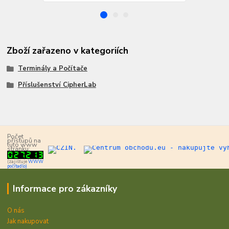
Zboží zařazeno v kategoriích
Terminály a Počítače
Příslušenství CipherLab
Počet
přístupů na
tuto www
stránku:
(zajišťuje
WWW
počítadlo)
Informace pro zákazníky
O nás
Jak nakupovat