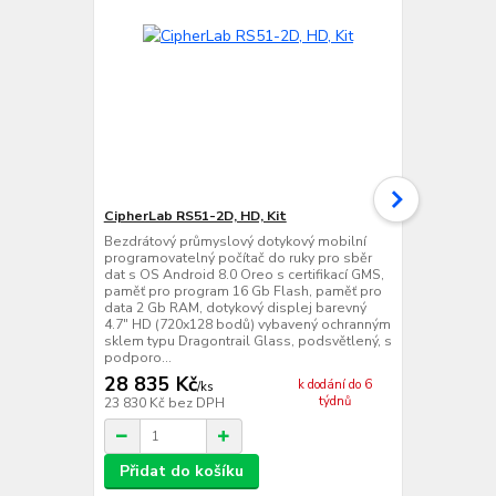
CipherLab RS51-2D, HD, Kit
CipherLab R
Bezdrátový průmyslový dotykový mobilní
Bezdrátový 
programovatelný počítač do ruky pro sběr
programovate
dat s OS Android 8.0 Oreo s certifikací GMS,
dat s OS And
paměť pro program 16 Gb Flash, paměť pro
paměť pro p
data 2 Gb RAM, dotykový displej barevný
data 2 Gb RA
4.7" HD (720x128 bodů) vybavený ochranným
4.7" HD (72
sklem typu Dragontrail Glass, podsvětlený, s
sklem typu D
podporo...
podporo...
28 835 Kč
30 644 
k dodání do 6
/
ks
týdnů
23 830 Kč
bez DPH
25 325 Kč
be
Přidat do košíku
Přidat d