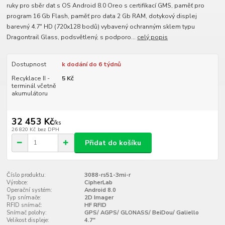
ruky pro sběr dat s OS Android 8.0 Oreo s certifikací GMS, paměť pro
program 16 Gb Flash, paměť pro data 2 Gb RAM, dotykový displej
barevný 4.7" HD (720x128 bodů) vybavený ochranným sklem typu
Dragontrail Glass, podsvětlený, s podporo...
celý popis
Dostupnost
k dodání do 6 týdnů
Recyklace II -
5 Kč
terminál včetně
akumulátoru
32 453 Kč
/
ks
26 820 Kč
bez DPH
Přidat do košíku
Číslo produktu:
3088-rs51-3mi-r
Výrobce:
CipherLab
Operační systém:
Android 8.0
Typ snímače:
2D Imager
RFID snímač:
HF RFID
Snímač polohy:
GPS/ AGPS/ GLONASS/ BeiDou/ Galiello
Velikost displeje:
4.7"