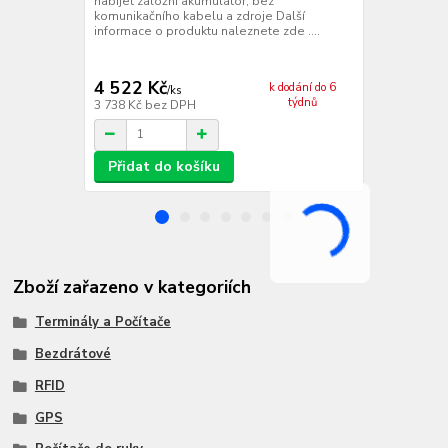
nabíjet záložní akumulátor, bez
progrnamy z 
komunikačního kabelu a zdroje Další
Ethernet a n
informace o produktu naleznete zde ....
o produktu na
4 522 Kč
11 939 
k dodání do 6
/
ks
týdnů
3 738 Kč
bez DPH
9 867 Kč
bez
Přidat do košíku
Přidat d
Zboží zařazeno v kategoriích
Terminály a Počítače
Bezdrátové
RFID
GPS