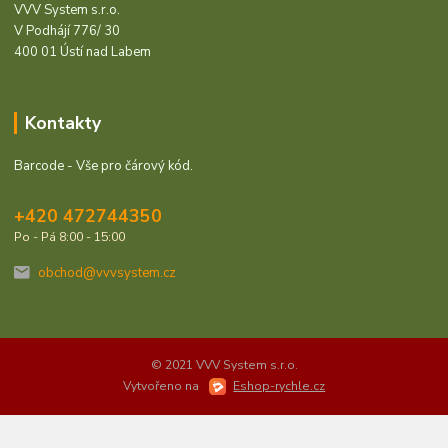
VVV System s.r.o.
V Podhájí 776/ 30
400 01 Ústí nad Labem
Kontakty
Barcode - Vše pro čárový kód.
+420 472744350
Po - Pá 8:00 - 15:00
obchod@vvvsystem.cz
© 2021 VVV System s.r.o.
Vytvořeno na
Eshop-rychle.cz