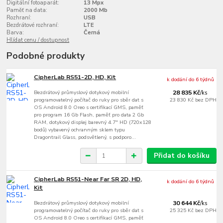
Digitální fotoaparát:
13 Mpx
Paměť na data:
2000 Mb
Rozhraní:
USB
Bezdrátové rozhraní:
LTE
Barva:
Černá
Hlídat cenu / dostupnost
Podobné produkty
CipherLab RS51-2D, HD, Kit
k dodání do 6 týdnů
Bezdrátový průmyslový dotykový mobilní
28 835 Kč
/
ks
programovatelný počítač do ruky pro sběr dat s
23 830 Kč
bez DPH
OS Android 8.0 Oreo s certifikací GMS, paměť
pro program 16 Gb Flash, paměť pro data 2 Gb
RAM, dotykový displej barevný 4.7" HD (720x128
bodů) vybavený ochranným sklem typu
Dragontrail Glass, podsvětlený, s podporo...
Přidat do košíku
CipherLab RS51-Near Far SR 2D, HD,
k dodání do 6 týdnů
Kit
Bezdrátový průmyslový dotykový mobilní
30 644 Kč
/
ks
programovatelný počítač do ruky pro sběr dat s
25 325 Kč
bez DPH
OS Android 8.0 Oreo s certifikací GMS, paměť