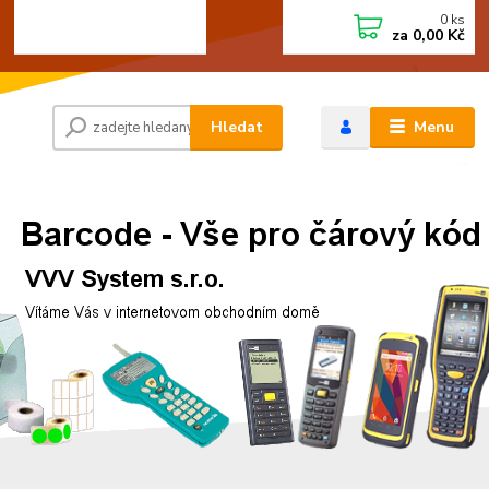
0
ks
+420 472744350
CZK
za
0,00 Kč
Po - Pá 8:00 - 15:00
Hledat
Menu