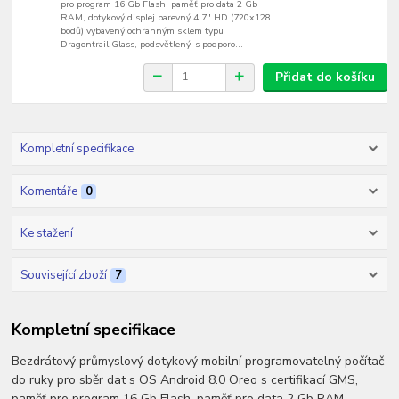
pro program 16 Gb Flash, paměť pro data 2 Gb
RAM, dotykový displej barevný 4.7" HD (720x128
bodů) vybavený ochranným sklem typu
Dragontrail Glass, podsvětlený, s podporo...
Přidat do košíku
Kompletní specifikace
Komentáře
0
Ke stažení
Související zboží
7
Kompletní specifikace
Bezdrátový průmyslový dotykový mobilní programovatelný počítač
do ruky pro sběr dat s OS Android 8.0 Oreo s certifikací GMS,
paměť pro program 16 Gb Flash, paměť pro data 2 Gb RAM,