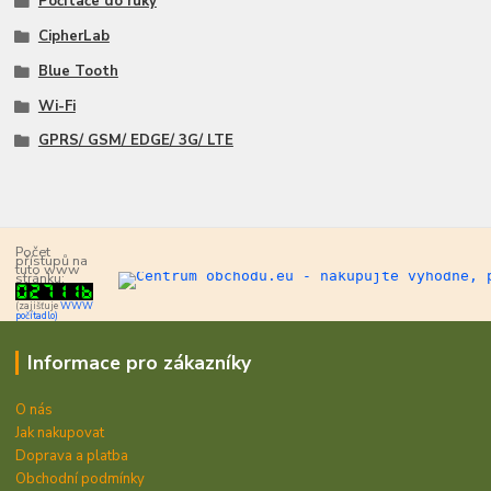
Počítače do ruky
CipherLab
Blue Tooth
Wi-Fi
GPRS/ GSM/ EDGE/ 3G/ LTE
Počet
přístupů na
tuto www
stránku:
(zajišťuje
WWW
počítadlo)
Informace pro zákazníky
O nás
Jak nakupovat
Doprava a platba
Obchodní podmínky