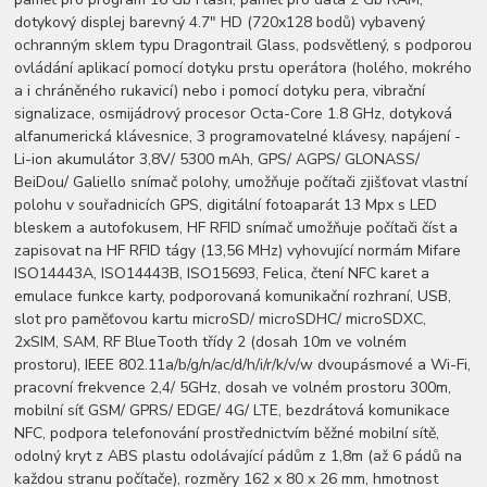
dotykový displej barevný 4.7" HD (720x128 bodů) vybavený
ochranným sklem typu Dragontrail Glass, podsvětlený, s podporou
ovládání aplikací pomocí dotyku prstu operátora (holého, mokrého
a i chráněného rukavicí) nebo i pomocí dotyku pera, vibrační
signalizace, osmijádrový procesor Octa-Core 1.8 GHz, dotyková
alfanumerická klávesnice, 3 programovatelné klávesy, napájení -
Li-ion akumulátor 3,8V/ 5300 mAh, GPS/ AGPS/ GLONASS/
BeiDou/ Galiello snímač polohy, umožňuje počítači zjišťovat vlastní
polohu v souřadnicích GPS, digitální fotoaparát 13 Mpx s LED
bleskem a autofokusem, HF RFID snímač umožňuje počítači číst a
zapisovat na HF RFID tágy (13,56 MHz) vyhovující normám Mifare
ISO14443A, ISO14443B, ISO15693, Felica, čtení NFC karet a
emulace funkce karty, podporovaná komunikační rozhraní, USB,
slot pro paměťovou kartu microSD/ microSDHC/ microSDXC,
2xSIM, SAM, RF BlueTooth třídy 2 (dosah 10m ve volném
prostoru), IEEE 802.11a/b/g/n/ac/d/h/i/r/k/v/w dvoupásmové a Wi-Fi,
pracovní frekvence 2,4/ 5GHz, dosah ve volném prostoru 300m,
mobilní síť GSM/ GPRS/ EDGE/ 4G/ LTE, bezdrátová komunikace
NFC, podpora telefonování prostřednictvím běžné mobilní sítě,
odolný kryt z ABS plastu odolávající pádům z 1,8m (až 6 pádů na
každou stranu počítače), rozměry 162 x 80 x 26 mm, hmotnost