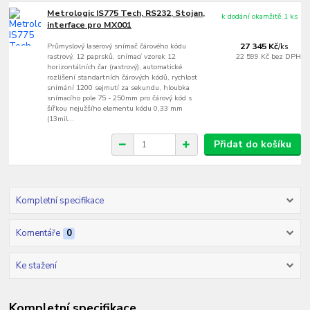
Metrologic IS775 Tech, RS232, Stojan,
k dodání okamžitě 1 ks
interface pro MX001
Průmyslový laserový snímač čárového kódu
27 345 Kč
/
ks
rastrový, 12 paprsků, snímací vzorek 12
22 599 Kč
bez DPH
horizontálních čar (rastrový), automatické
rozlišení standartních čárových kódů, rychlost
snímání 1200 sejmutí za sekundu, hloubka
snímacího pole 75 - 250mm pro čárový kód s
šířkou nejužšího elementu kódu 0,33 mm
(13mil...
Přidat do košíku
Kompletní specifikace
Komentáře
0
Ke stažení
Kompletní specifikace