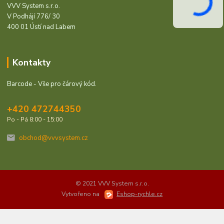
VVV System s.r.o.
V Podhájí 776/ 30
400 01 Ústí nad Labem
Kontakty
Barcode - Vše pro čárový kód.
+420 472744350
Po - Pá 8:00 - 15:00
obchod@vvvsystem.cz
© 2021 VVV System s.r.o.
Vytvořeno na
Eshop-rychle.cz