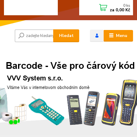
0
ks
+420 472744350
CZK
za
0,00 Kč
Po - Pá 8:00 - 15:00
Hledat
Menu