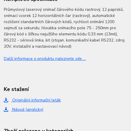
Průmyslový laserový snímač čárového kódu rastrový, 12 paprsků,
snímací vzorek 12 horizontálních čar (rastrový), automatické
rozlišení standartních čárových kódů, rychlost snímání 1200
sejmutí za sekundu, hloubka snímacího pole 75 - 250mm pro
čárový kód s šířkou nejužšího elementu kódu 0,33 mm (13mil),
RS232 - sériová linka, kit (stojan, komunikační kabel RS232, zdroj
20V, instalační a nastavovací návod)
Další informace o produktu naleznete zde ...
.
Ke stažení
Originální informační leták
Návod (anglicky)