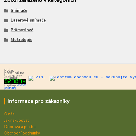
Zboží zařazeno v kategoriích
Snímače
Laserové snímače
Průmyslové
Metrologic
Počet
přístupů na
tuto www
stránku:
(zajišťuje
WWW
počítadlo)
Informace pro zákazníky
O nás
Jak nakupovat
Doprava a platba
Obchodní podmínky