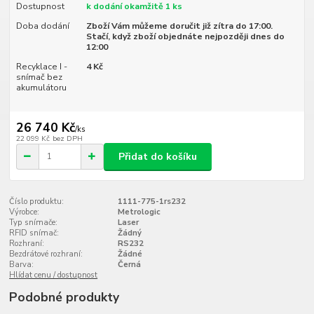
Dostupnost
k dodání okamžitě 1 ks
Doba dodání
Zboží Vám můžeme doručit již zítra do 17:00.
Stačí, když zboží objednáte nejpozději dnes do
12:00
Recyklace I -
4 Kč
snímač bez
akumulátoru
26 740 Kč
/
ks
22 099 Kč
bez DPH
Přidat do košíku
Číslo produktu:
1111-775-1rs232
Výrobce:
Metrologic
Typ snímače:
Laser
RFID snímač:
Žádný
Rozhraní:
RS232
Bezdrátové rozhraní:
Žádné
Barva:
Černá
Hlídat cenu / dostupnost
Podobné produkty