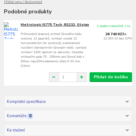
Hlídat cenu / dostupnost
Podobné produkty
Metrologic IS775 Tech, RS232, Stojan
k dodání okamžitě 1 ks
Průmyslový laserový snímač čárového kódu
26 740 Kč
/
ks
rastrový, 12 paprsků, snímací vzorek 12
22 099 Kč
bez DPH
horizontálních čar (rastrový), automatické
rozlišení standartních čárových kódů, rychlost
snímání 1200 sejmutí za sekundu, hloubka
snímacího pole 75 - 250mm pro čárový kód s
šířkou nejužšího elementu kódu 0,33 mm
(13mil...
Přidat do košíku
Kompletní specifikace
Komentáře
0
Ke stažení