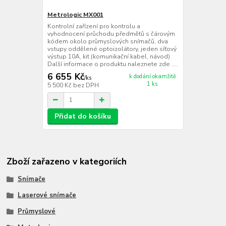
Metrologic MX001
Kontrolní zařízení pro kontrolu a
vyhodnocení průchodu předmětů s čárovým
kódem okolo průmyslových snímačů, dva
vstupy oddělené optoizolátory, jeden síťový
výstup 10A, kit (komunikační kabel, návod)
Další informace o produktu naleznete zde ....
6 655 Kč
k dodání okamžitě
/
ks
1 ks
5 500 Kč
bez DPH
Přidat do košíku
Zboží zařazeno v kategoriích
Snímače
Laserové snímače
Průmyslové