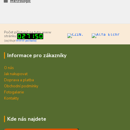
Metrologic
Počet přístupů na tuto www
stránku:
(zajišťuje
WWW počítadlo)
Informace pro zákazníky
O nás
Jak nakupovat
Doprava a platba
Obchodní podmínky
Fotogalerie
Kontakty
Kde nás najdete