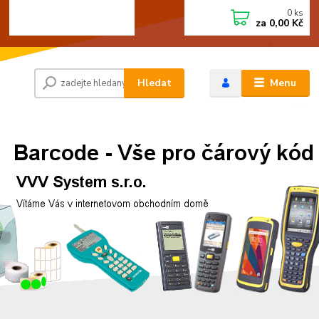
0
ks
+420 472744350
CZK
za
0,00 Kč
Po - Pá 8:00 - 15:00
Hledat
Menu