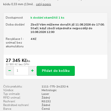
kódu 0,33 mm (13mil...
celý popis
Dostupnost
k dodání okamžitě 1 ks
Doba dodání
Zboží Vám můžeme doručit již 11.08.2026 do 17:00.
Stačí, když zboží objednáte nejpozději do
10.08.2026 12:00
Recyklace I -
4 Kč
snímač bez
akumulátoru
27 345 Kč
/
ks
22 599 Kč
bez DPH
Přidat do košíku
Číslo produktu:
1111-775-2rs232-k
Výrobce:
Metrologic
Typ snímače:
Laser
RFID snímač:
Žádný
Rozhraní:
RS232
Bezdrátové rozhraní:
Žádné
Barva:
Černá