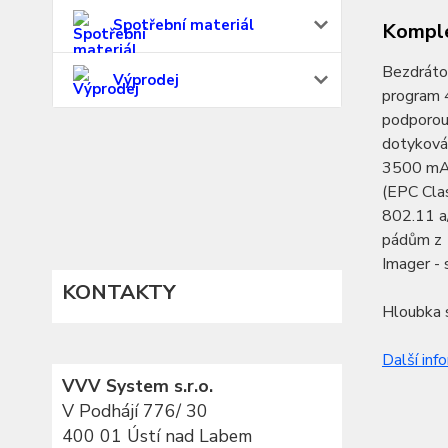
Spotřební materiál
Komple
Bezdráto
Výprodej
program 
podporou 
dotyková 
3500 mAh
(EPC Cla
802.11 a/
pádům z 1
Imager - 
KONTAKTY
Hloubka s
Další inf
VVV System s.r.o.
V Podhájí 776/ 30
400 01 Ústí nad Labem