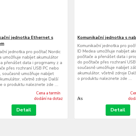
ační jednotka Ethernet s
Komunikační jednotka s nab
em
Komunikační jednotka pro počí
ID Medea umožňuje nabíjet ak
ční jednotka pro počítač Nordic
počítače a přenášet data i pr
 umožňuje nabíjet akumulátor
do počítače přes rozhraní USB
 a přenášet data i progrnamy z a
současně umožňuje nabíjet zál
ače přes rozhraní USB PC nebo
akumulátor, včetně zdroje Dal
, současně umožňuje nabíjet
o produktu naleznete zde ....
akumulátor, včetně zdroje Další
e o produktu naleznete zde ....
Cena a termín
Cen
/
ks
dodání na dotaz
dodá
Detail
Detail