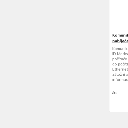
Komunik
nabíječ
Komunika
ID Medea
počítače
do počít
Ethernet
záložní 
informac
/
ks