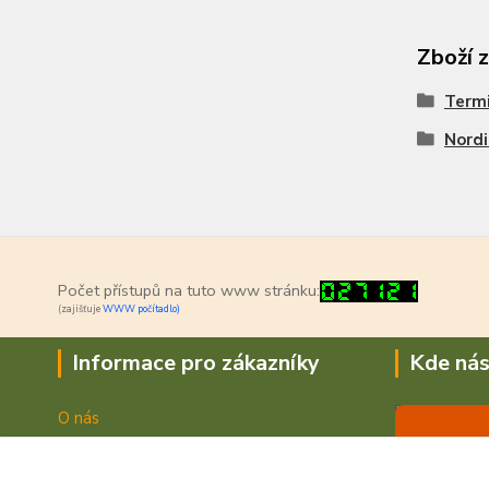
Zboží 
Termi
Nordi
Počet přístupů na tuto www stránku:
(zajišťuje
WWW počítadlo)
Informace pro zákazníky
Kde nás
O nás
Jak nakupovat
Doprava a platba