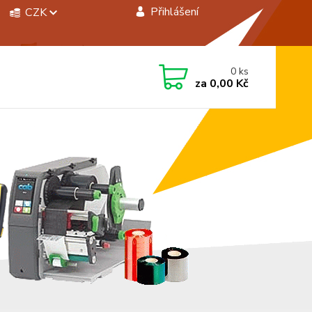
Přihlášení
CZK
 si rady? Zavolejte.
0
ks
 472744350
za
0,00 Kč
á 8:00 - 15:00