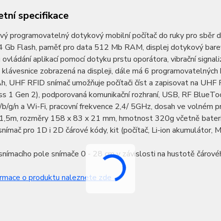
tní specifikace
vý programovatelný dotykový mobilní počítač do ruky pro sbě
4 Gb Flash, paměť pro data 512 Mb RAM, displej dotykový bar
ovládání aplikací pomocí dotyku prstu oporátora, vibrační sign
klávesnice zobrazená na displeji, dále má 6 programovatelných k
, UHF RFID snímač umožňuje počítači číst a zapisovat na UH
ss 1 Gen 2), podporovaná komunikační rozhraní, USB, RF BlueTo
b/g/n a Wi-Fi, pracovní frekvence 2,4/ 5GHz, dosah ve volném p
,5m, rozměry 158 x 83 x 21 mm, hmotnost 320g včetně baterií, 
snímač pro 1D i 2D čárové kódy, kit (počítač, Li-ion akumulátor
nímacího pole snímače 0 - 28 cm v závislosti na hustotě čárov
ormace o produktu naleznete zde ...
.