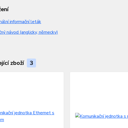
žení
nální informační leták
ný návod (anglicky, německy)
jící zboží
3