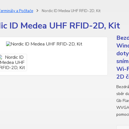
erminály a Počítače
Nordic ID Medea UHF RFID-2D, Kit
ic ID Medea UHF RFID-2D, Kit
Bezd
Wind
doty
sním
Wi-F
2D č
Bezdrá
sběr d
Gb Fla
WVGA (
pomocí 