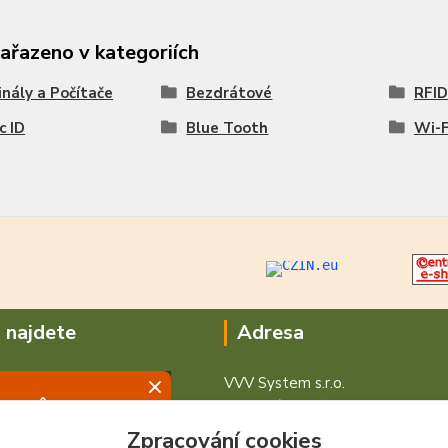
zařazeno v kategoriích
nály a Počítače
Bezdrátové
RFID
c ID
Blue Tooth
Wi-F
 najdete
Adresa
VVV System s.r.o.
V Podhájí 776/ 30
400 01 Ústí nad Labem
Zpracování cookies