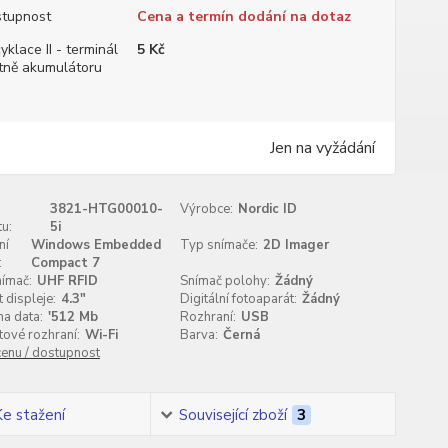
tupnost
Cena a termín dodání na dotaz
yklace II - terminál
5 Kč
tně akumulátoru
Jen na vyžádání
3821-HTG00010-
Výrobce:
Nordic ID
u:
5i
ní
Windows Embedded
Typ snímače:
2D Imager
:
Compact 7
nímač:
UHF RFID
Snímač polohy:
Žádný
t displeje:
4.3"
Digitální fotoaparát:
Žádný
a data:
'512 Mb
Rozhraní:
USB
ové rozhraní:
Wi-Fi
Barva:
Černá
cenu / dostupnost
Ke stažení
Související zboží
3