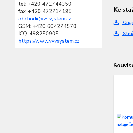
tel:
+420 472744350
Ke sta
fax: +420 472714195
obchod@vvvsystem.cz
Origi
GSM: +420 604274578
ICQ: 498250905
Struč
https://www.vvvsystem.cz
Souvise