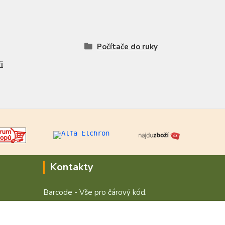
Počítače do ruky
i
Kontakty
Barcode - Vše pro čárový kód.
+420 472744350