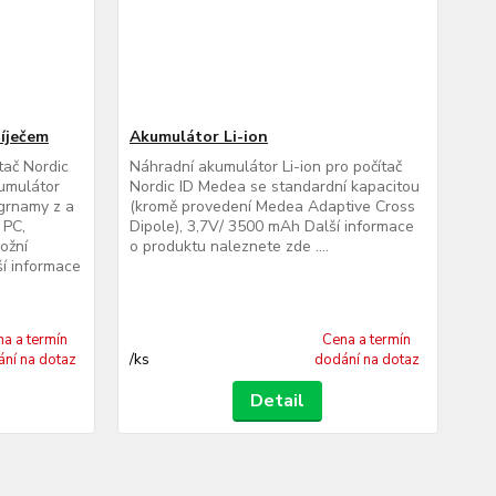
íječem
Akumulátor Li-ion
tač Nordic
Náhradní akumulátor Li-ion pro počítač
umulátor
Nordic ID Medea se standardní kapacitou
ogrnamy z a
(kromě provedení Medea Adaptive Cross
 PC,
Dipole), 3,7V/ 3500 mAh Další informace
ožní
o produktu naleznete zde ....
ší informace
a a termín
Cena a termín
/
ks
ní na dotaz
dodání na dotaz
Detail