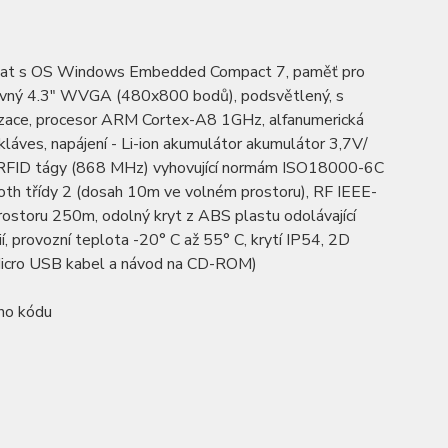
r dat s OS Windows Embedded Compact 7, paměť pro
evný 4.3" WVGA (480x800 bodů), podsvětlený, s
alizace, procesor ARM Cortex-A8 1GHz, alfanumerická
láves, napájení - Li-ion akumulátor akumulátor 3,7V/
F RFID tágy (868 MHz) vyhovující normám ISO18000-6C
oth třídy 2 (dosah 10m ve volném prostoru), RF IEEE-
rostoru 250m, odolný kryt z ABS plastu odolávající
provozní teplota -20° C až 55° C, krytí IP54, 2D
, Micro USB kabel a návod na CD-ROM)
ého kódu