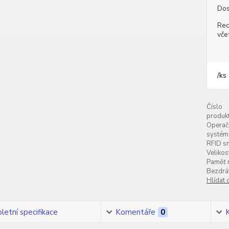
Dos
Rec
vče
/
ks
Číslo
produkt
Operač
systém
RFID s
Velikos
Paměť n
Bezdrát
Hlídat 
etní specifikace
Komentáře
0