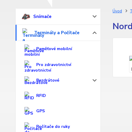
Úvod
T
Snímače
Nord
Terminály a Počítače
Paměťové mobilní
Pro zdravotnictví
Bezdrátové
RFID
GPS
Počítače do ruky