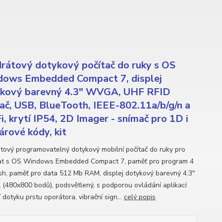
rátový dotykový počítač do ruky s OS
ows Embedded Compact 7, displej
kový barevný 4.3" WVGA, UHF RFID
ač, USB, BlueTooth, IEEE-802.11a/b/g/n a
i, krytí IP54, 2D Imager - snímač pro 1D i
árové kódy, kit
tový programovatelný dotykový mobilní počítač do ruky pro
at s OS Windows Embedded Compact 7, paměť pro program 4
sh, paměť pro data 512 Mb RAM, displej dotykový barevný 4.3"
480x800 bodů), podsvětlený, s podporou ovládání aplikací
dotyku prstu oporátora, vibrační sign...
celý popis