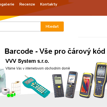
ogalerie
Recenze
Kontakty
Nevíte
Hledat
+420
Po - P