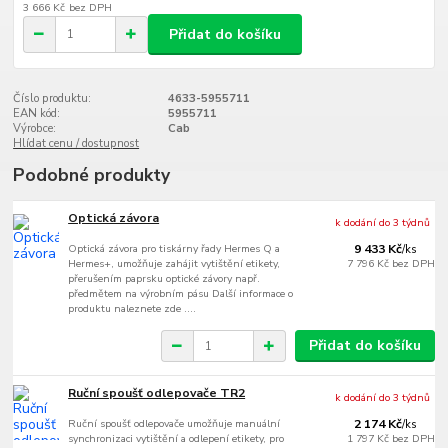
3 666 Kč
bez DPH
Přidat do košíku
Číslo produktu:
4633-5955711
EAN kód:
5955711
Výrobce:
Cab
Hlídat cenu / dostupnost
Podobné produkty
Optická závora
k dodání do 3 týdnů
Optická závora pro tiskárny řady Hermes Q a
9 433 Kč
/
ks
Hermes+, umožňuje zahájit vytištění etikety,
7 796 Kč
bez DPH
přerušením paprsku optické závory např.
předmětem na výrobním pásu Další informace o
produktu naleznete zde ....
Přidat do košíku
Ruční spoušť odlepovače TR2
k dodání do 3 týdnů
Ruční spoušť odlepovače umožňuje manuální
2 174 Kč
/
ks
synchronizaci vytištění a odlepení etikety, pro
1 797 Kč
bez DPH