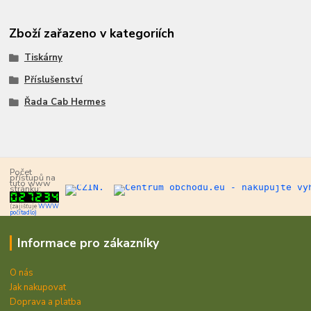
Zboží zařazeno v kategoriích
Tiskárny
Příslušenství
Řada Cab Hermes
Počet
přístupů na
tuto www
stránku:
(zajišťuje
WWW
počítadlo)
Informace pro zákazníky
O nás
Jak nakupovat
Doprava a platba