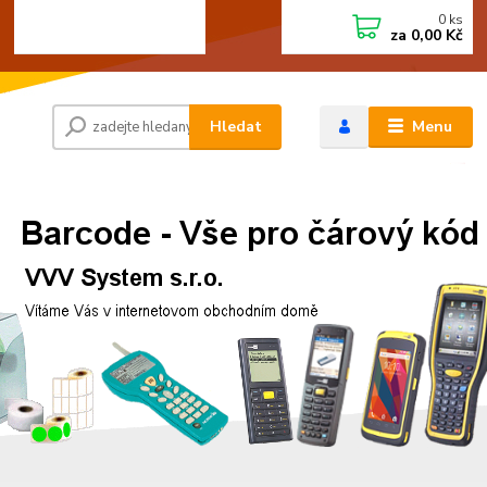
0
ks
+420 472744350
CZK
za
0,00 Kč
Po - Pá 8:00 - 15:00
Hledat
Menu