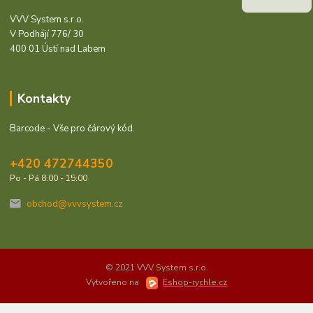
VVV System s.r.o.
V Podhájí 776/ 30
400 01 Ústí nad Labem
Kontakty
Barcode - Vše pro čárový kód.
+420 472744350
Po - Pá 8:00 - 15:00
obchod@vvvsystem.cz
© 2021 VVV System s.r.o.
Vytvořeno na
Eshop-rychle.cz