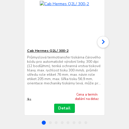
Cab Hermes Q2L/ 300-2
Cab Hermes
Průmyslová termotransfer tiskárna čárového
Průmyslová t
kódu pro automatické výrobní linky, 300 dpi
kódu pro aut
(12 bodů/mm), tenká ochranná vrstva tiskové
(12 bodů/mm)
hlavy, max. rychlost tisku 300 mm/s, průměr
hlavy, max. 
středu role etiket 76 mm, max. návin role
středu role 
etiket 205 mm, max. šířka tisku 56,9 mm,
etiket 205 m
orientace mechaniky tiskárny levá, může pr...
orientace me
Cena a termín
dodání na dotaz
/
ks
/
ks
Detail