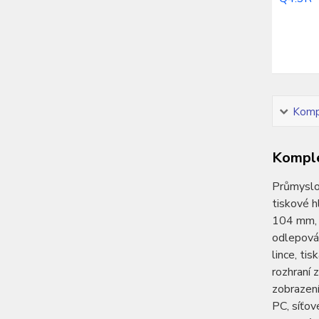
Kompl
Komple
Průmyslov
tiskové h
104 mm, o
odlepován
lince, ti
rozhraní 
zobrazení
PC, síťov