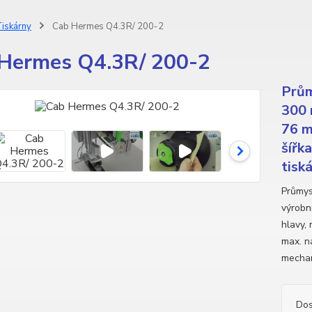
iskárny
Cab Hermes Q4.3R/ 200-2
Hermes Q4.3R/ 200-2
Prům
300 
76 m
šířk
tiská
Průmys
výrobní
hlavy,
max. n
mechan
Dos