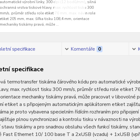
automatické výrobní linky, 300 dpi (12 bodů/mm), silná
ochranná vrstva tiskové hlavy, max. rychlost tisku 300
mm/s, průměr středu role etiket 76 mm, max. návin role
etiket 205 mm, max. šířka tisku 108,4 mm, orientace
mechaniky tiskárny pravá, může ...
etní specifikace
Komentáře
0
tní specifikace
á termotransfer tiskárna čárového kódu pro automatické výrobní
lavy, max. rychlost tisku 300 mm/s, průměr středu role etiket 7
rientace mechaniky tiskárny pravá, může pracovat v libovolné pr
í etiket a s připojeným automatickým aplikátorem etiket zajišťu
skárna je proto vybavena specielním řídícím rozhraním pro připojení
zajišťuje plnou synchronizaci a kontrolu tisku v návaznosti na výro
 stavu tiskárny a pro snadnou obsluhu všech funkcí tiskárny, stan
é Fast Ethernet 10/ 100 base T a 2xUSB (vzadu) + 1xUSB (vpřed