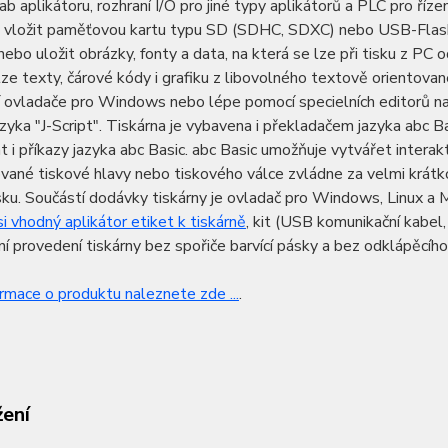
cab aplikátoru, rozhraní I/O pro jiné typy aplikátorů a PLC pro ří
 vložit paměťovou kartu typu SD (SDHC, SDXC) nebo USB-Flash 
nebo uložit obrázky, fonty a data, na která se lze při tisku z PC o
lze texty, čárové kódy i grafiku z libovolného textově orient
í ovladače pro Windows nebo lépe pomocí specielních editorů nap
azyka "J-Script". Tiskárna je vybavena i překladačem jazyka abc
 i příkazy jazyka abc Basic. abc Basic umožňuje vytvářet interakt
ané tiskové hlavy nebo tiskového válce zvládne za velmi krátk
sku. Součástí dodávky tiskárny je ovladač pro Windows, Linux 
i vhodný aplikátor etiket k tiskárně
, kit (USB komunikační kabel,
í provedení tiskárny bez spořiče barvící pásky a bez odklápěcího
ormace o produktu naleznete zde ...
.
žení