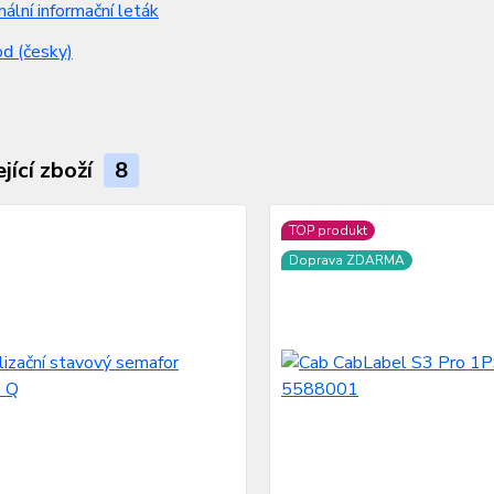
nální informační leták
d (česky)
jící zboží
8
TOP produkt
Doprava ZDARMA