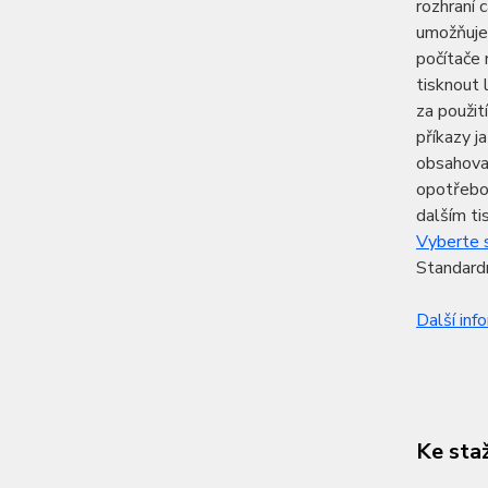
rozhraní 
umožňuje
počítače 
tisknout 
za použit
příkazy j
obsahovat
opotřebov
dalším ti
Vyberte s
Standardn
Další inf
Ke sta