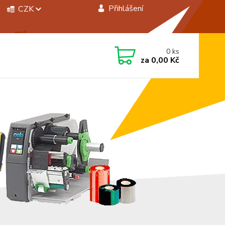
Přihlášení
CZK
 si rady? Zavolejte.
0
ks
 472744350
za
0,00 Kč
á 8:00 - 15:00