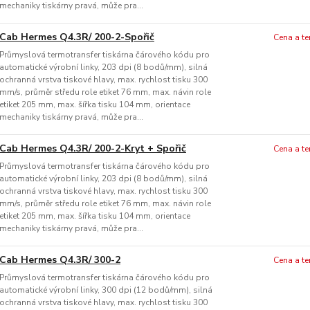
mechaniky tiskárny pravá, může pra...
Cab Hermes Q4.3R/ 200-2-Spořič
Cena a t
Průmyslová termotransfer tiskárna čárového kódu pro
automatické výrobní linky, 203 dpi (8 bodů/mm), silná
ochranná vrstva tiskové hlavy, max. rychlost tisku 300
mm/s, průměr středu role etiket 76 mm, max. návin role
etiket 205 mm, max. šířka tisku 104 mm, orientace
mechaniky tiskárny pravá, může pra...
Cab Hermes Q4.3R/ 200-2-Kryt + Spořič
Cena a t
Průmyslová termotransfer tiskárna čárového kódu pro
automatické výrobní linky, 203 dpi (8 bodů/mm), silná
ochranná vrstva tiskové hlavy, max. rychlost tisku 300
mm/s, průměr středu role etiket 76 mm, max. návin role
etiket 205 mm, max. šířka tisku 104 mm, orientace
mechaniky tiskárny pravá, může pra...
Cab Hermes Q4.3R/ 300-2
Cena a t
Průmyslová termotransfer tiskárna čárového kódu pro
automatické výrobní linky, 300 dpi (12 bodů/mm), silná
ochranná vrstva tiskové hlavy, max. rychlost tisku 300