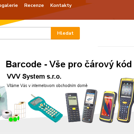
ogalerie
Recenze
Kontakty
Nevíte
Hledat
+420
Po - P