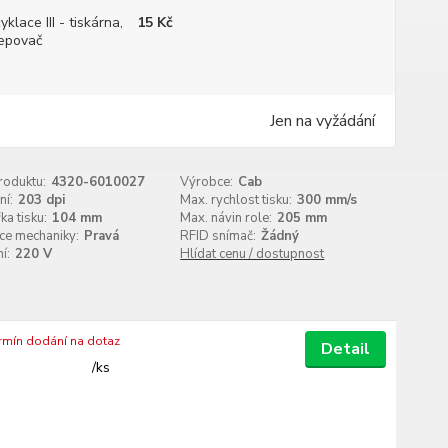
yklace III - tiskárna,
15 Kč
epovač
Jen na vyžádání
roduktu:
4320-6010027
Výrobce:
Cab
ní:
203 dpi
Max. rychlost tisku:
300 mm/s
ka tisku:
104 mm
Max. návin role:
205 mm
ce mechaniky:
Pravá
RFID snímač:
Žádný
í:
220 V
Hlídat cenu / dostupnost
ermín dodání na dotaz
Detail
/
ks