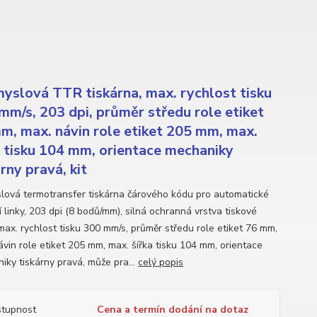
yslová TTR tiskárna, max. rychlost tisku
mm/s, 203 dpi, průměr středu role etiket
m, max. návin role etiket 205 mm, max.
a tisku 104 mm, orientace mechaniky
rny pravá, kit
lová termotransfer tiskárna čárového kódu pro automatické
 linky, 203 dpi (8 bodů/mm), silná ochranná vrstva tiskové
 max. rychlost tisku 300 mm/s, průměr středu role etiket 76 mm,
ávin role etiket 205 mm, max. šířka tisku 104 mm, orientace
iky tiskárny pravá, může pra...
celý popis
tupnost
Cena a termín dodání na dotaz