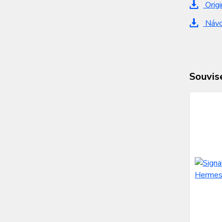
Origi
Návo
Souvise