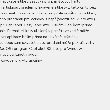
zení aplikace etiket, zásuvka pro paměťovou kartu
a tisknout předem připravené etikety z této karty bez
dkazovat, tiskárna je určena pro profesionální tisk etiket,
ovaného programu pro Windows např.(WordPad, Word atd.)
ř. CabLabel, EasyLabel atd. Tiskárnu lze řídit i přímo
 Basic. Formát etikety uložený v paměťové kartě může
ivní aplikace běžící přímo na tiskárně. Výměnu
ou dobu sám uživatel a bez prodlení může pokračovat v
a Mac OS i program CabLabel S3 Lite pro Windows.
 napájecí kabel, návod).
 kovového krytu tiskárny.