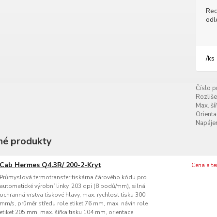
Rec
odl
/
ks
Číslo p
Rozliše
Max. šíř
Orienta
Napájen
é produkty
Cab Hermes Q4.3R/ 200-2-Kryt
Cena a t
Průmyslová termotransfer tiskárna čárového kódu pro
automatické výrobní linky, 203 dpi (8 bodů/mm), silná
ochranná vrstva tiskové hlavy, max. rychlost tisku 300
mm/s, průměr středu role etiket 76 mm, max. návin role
etiket 205 mm, max. šířka tisku 104 mm, orientace