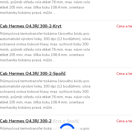
mm/s, průměr středu role etiket 76 mm, max. návin role
etiket 205 mm, max. šířka tisku 108,4 mm, orientace
mechaniky tiskárny pravá, může ...
Cab Hermes Q4.3R/ 300-2-Kryt
Cena a t
Průmyslová termotransfer tiskárna čárového kódu pro
automatické výrobní linky, 300 dpi (12 bodů/mm), silná
ochranná vrstva tiskové hlavy, max. rychlost tisku 300
mm/s, průměr středu role etiket 76 mm, max. návin role
etiket 205 mm, max. šířka tisku 108,4 mm, orientace
mechaniky tiskárny pravá, může ...
Cab Hermes Q4.3R/ 300-2-Spořič
Cena a t
Průmyslová termotransfer tiskárna čárového kódu pro
automatické výrobní linky, 300 dpi (12 bodů/mm), silná
ochranná vrstva tiskové hlavy, max. rychlost tisku 300
mm/s, průměr středu role etiket 76 mm, max. návin role
etiket 205 mm, max. šířka tisku 108,4 mm, orientace
mechaniky tiskárny pravá, může ...
Cab Hermes Q4.3R/ 300-2-Kryt + Spořič
Cena a t
Průmyslová termotransfer tiskárna čárového kódu pro