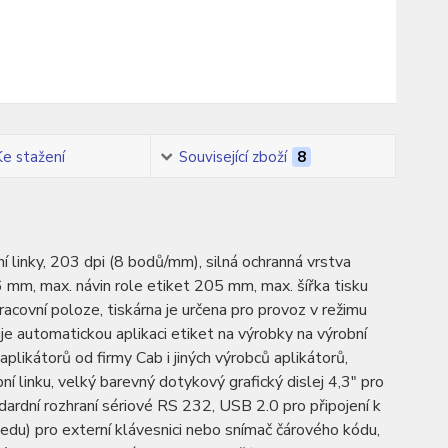
Ke stažení
Související zboží
8
 linky, 203 dpi (8 bodů/mm), silná ochranná vrstva
6 mm, max. návin role etiket 205 mm, max. šířka tisku
acovní poloze, tiskárna je určena pro provoz v režimu
je automatickou aplikaci etiket na výrobky na výrobní
 aplikátorů od firmy Cab i jiných výrobců aplikátorů,
bní linku, velký barevný dotykový grafický dislej 4,3" pro
dardní rozhraní sériové RS 232, USB 2.0 pro připojení k
u) pro externí klávesnici nebo snímač čárového kódu,