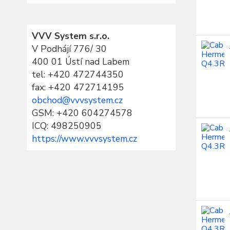
VVV System s.r.o.
V Podhájí 776/ 30
400 01 Ústí nad Labem
tel:
+420 472744350
fax: +420 472714195
obchod@vvvsystem.cz
GSM: +420 604274578
ICQ: 498250905
https://www.vvvsystem.cz