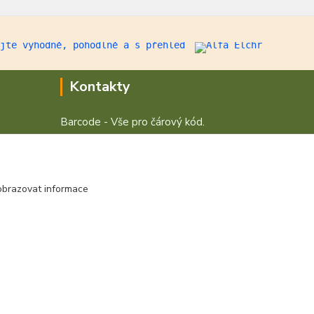
Kontakty
Barcode - Vše pro čárový kód.
+420 472744350
Po - Pá 8:00 - 15:00
obrazovat informace
obchod@vvvsystem.cz
Vytvořeno na
Eshop-rychle.cz