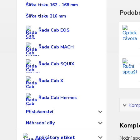
Šířka tisku 162 - 168 mm
Podobn
Šířka tisku 216 mm
Řada Cab EOS
Řada Cab MACH
Řada Cab SQUIX
Řada Cab X
Řada Cab Hermes
Kompl
Příslušenství
Náhradní díly
Komple
Aplikátory etiket
Nožní spo