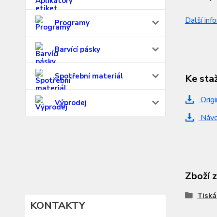
Další inf
Programy
Barvící pásky
Spotřební materiál
Ke sta
Origi
Výprodej
Návo
Zboží 
Tiská
KONTAKTY