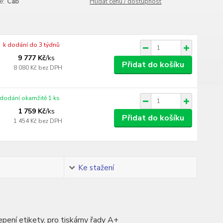
e:
Cab
Hlídat cenu / dostupnost
k dodání do 3 týdnů
9 777 Kč
/
ks
Přidat do košíku
8 080 Kč
bez DPH
 dodání okamžitě 1 ks
1 759 Kč
/
ks
Přidat do košíku
1 454 Kč
bez DPH
Ke stažení
pení etikety, pro tiskárny řady A+