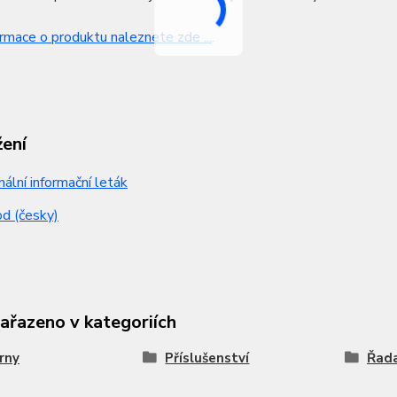
ormace o produktu naleznete zde ...
.
žení
nální informační leták
d (česky)
zařazeno v kategoriích
rny
Příslušenství
Řad