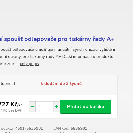
í spoušť odlepovače pro tiskárny řady A+
spoušť odlepovače umožňuje manuální synchronizaci vytištění
pení etikety, pro tiskárny řady A+ Další informace o produktu
te zde ....
celý popis
tupnost
k dodání do 3 týdnů
727 Kč
/
ks
Přidat do košíku
54 Kč
bez DPH
roduktu:
4591-5535901
EAN kód:
5535901