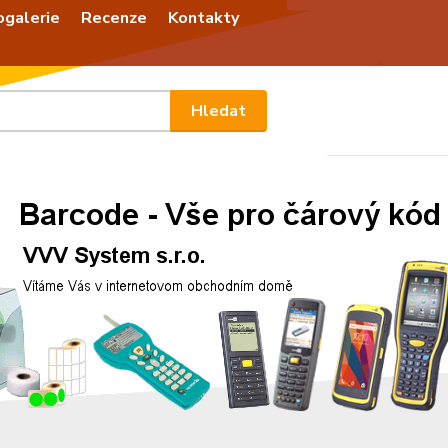
ogalerie
Recenze
Kontakty
Nevíte
Hledat
+420
Po - P