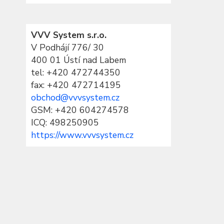
VVV System s.r.o.
V Podhájí 776/ 30
400 01 Ústí nad Labem
tel:
+420 472744350
fax: +420 472714195
obchod@vvvsystem.cz
GSM: +420 604274578
ICQ: 498250905
https://www.vvvsystem.cz