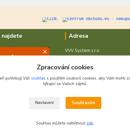
 najdete
Adresa
VVV System s.r.o.
V Podhájí 776/ 30
400 01 Ústí nad Labem
Zpracování cookies
eři potřebují Váš
souhlas
s použitím souborů cookies, aby Vám mohli z
týkající se Vašich zájmů.
Souhlasím
Nastavení
Souhlas můžete odmítnout
zde
.