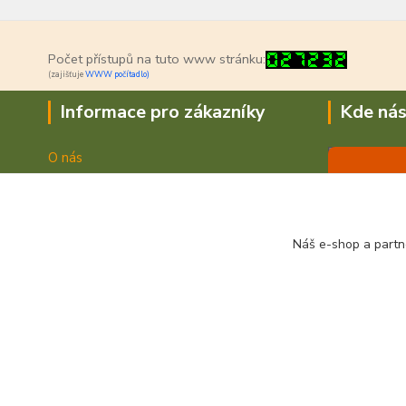
Počet přístupů na tuto www stránku:
(zajišťuje
WWW počítadlo)
Informace pro zákazníky
Kde nás
O nás
Jak nakupovat
Doprava a platba
Obchodní podmínky
Náš e-shop a partn
Fotogalerie
Kontakty
© 2021 VVV System s.r.o.