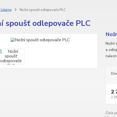
iskárny
Nožní spoušť odlepovače PLC
í spoušť odlepovače PLC
Nožn
Nožní 
a odle
nalezne
Dos
2 
2 2
Číslo p