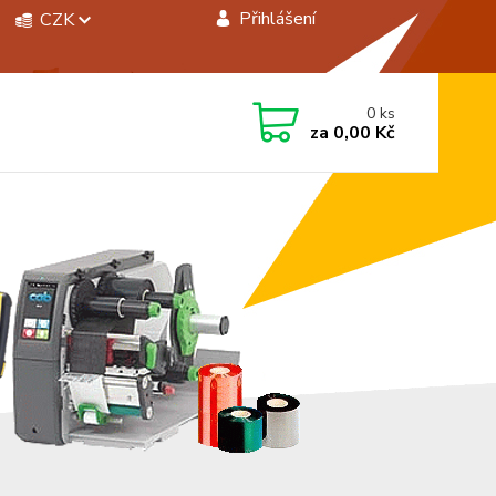
Přihlášení
CZK
 si rady? Zavolejte.
0
ks
 472744350
za
0,00 Kč
á 8:00 - 15:00