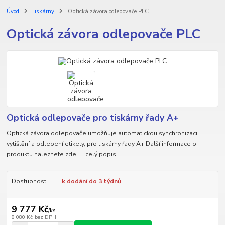
Úvod
Tiskárny
Optická závora odlepovače PLC
Optická závora odlepovače PLC
Optická odlepovače pro tiskárny řady A+
Optická závora odlepovače umožňuje automatickou synchronizaci
vytištění a odlepení etikety, pro tiskárny řady A+ Další informace o
produktu naleznete zde ....
celý popis
Dostupnost
k dodání do 3 týdnů
9 777 Kč
/
ks
8 080 Kč
bez DPH