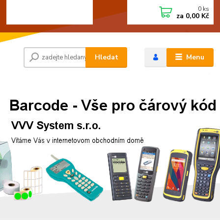
0
ks
+420 472744350
CZK
za
0,00 Kč
Po - Pá 8:00 - 15:00
Hledat
Menu