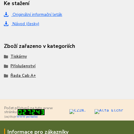
Ke stažení
Originální informační leták
Návod (česky)
Zboží zařazeno v kategoriích
Tiskárny
Příslušenství
Řada Cab A+
Počet přístupů na tuto www
stránku:
(zajišťuje
WWW počítadlo)
Informace pro zákazníky