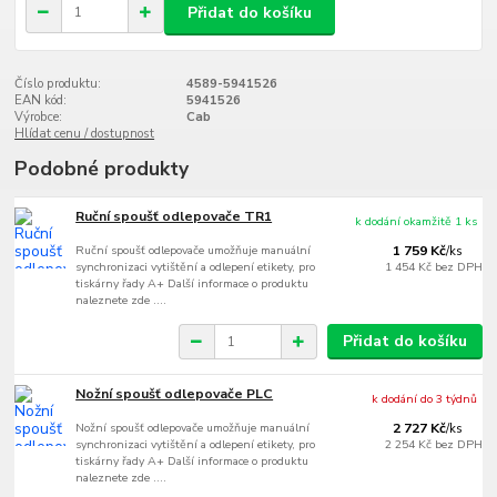
Přidat do košíku
Číslo produktu:
4589-5941526
EAN kód:
5941526
Výrobce:
Cab
Hlídat cenu / dostupnost
Podobné produkty
Ruční spoušť odlepovače TR1
k dodání okamžitě 1 ks
Ruční spoušť odlepovače umožňuje manuální
1 759 Kč
/
ks
synchronizaci vytištění a odlepení etikety, pro
1 454 Kč
bez DPH
tiskárny řady A+ Další informace o produktu
naleznete zde ....
Přidat do košíku
Nožní spoušť odlepovače PLC
k dodání do 3 týdnů
Nožní spoušť odlepovače umožňuje manuální
2 727 Kč
/
ks
synchronizaci vytištění a odlepení etikety, pro
2 254 Kč
bez DPH
tiskárny řady A+ Další informace o produktu
naleznete zde ....