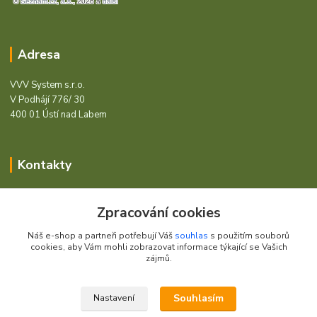
Adresa
VVV System s.r.o.
V Podhájí 776/ 30
400 01 Ústí nad Labem
Kontakty
Barcode - Vše pro čárový kód.
Zpracování cookies
+420 472744350
Náš e-shop a partneři potřebují Váš
souhlas
s použitím souborů
Po - Pá 8:00 - 15:00
cookies, aby Vám mohli zobrazovat informace týkající se Vašich
zájmů.
obchod@vvvsystem.cz
Souhlasím
Nastavení