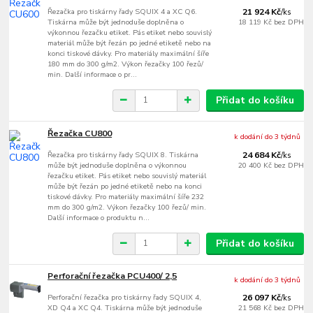
Řezačka pro tiskárny řady SQUIX 4 a XC Q6.
21 924 Kč
/
ks
Tiskárna může být jednoduše doplněna o
18 119 Kč
bez DPH
výkonnou řezačku etiket. Pás etiket nebo souvislý
materiál může být řezán po jedné etiketě nebo na
konci tiskové dávky. Pro materiály maximální šíře
180 mm do 300 g/m2. Výkon řezačky 100 řezů/
min. Další informace o pr...
Přidat do košíku
Řezačka CU800
k dodání do 3 týdnů
Řezačka pro tiskárny řady SQUIX 8. Tiskárna
24 684 Kč
/
ks
může být jednoduše doplněna o výkonnou
20 400 Kč
bez DPH
řezačku etiket. Pás etiket nebo souvislý materiál
může být řezán po jedné etiketě nebo na konci
tiskové dávky. Pro materiály maximální šíře 232
mm do 300 g/m2. Výkon řezačky 100 řezů/ min.
Další informace o produktu n...
Přidat do košíku
Perforační řezačka PCU400/ 2,5
k dodání do 3 týdnů
Perforační řezačka pro tiskárny řady SQUIX 4,
26 097 Kč
/
ks
XD Q4 a XC Q4. Tiskárna může být jednoduše
21 568 Kč
bez DPH