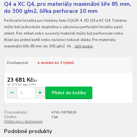
Q4 a XC Q4, pro materiály maximální šíře 85 mm,
do 300 g/m2, šířka perforace 10 mm
Perforační řezačka pro tiskárny řady SQUIX 4, XD Q4 a XC Q4. Tiskárna
může být jednoduše doplněna o výkonnou perforační řezačku pásů
etiket. Pás etiket nebo souvislý materiál může být perforován nebo
řězán po jedné kartě nebo na konci tiskové dávky. Pro materiály
maximální šíře 85 mm do 300 g/m2. Vý...
celý popis
Dostupnost
k dodání do 3 týdnů
23 681 Kč
/
ks
19 571 Kč
bez DPH
Přidat do košíku
Číslo produktu:
4741-5978920
Výrobce:
Cab
Hlídat cenu / dostupnost
Podobné produkty