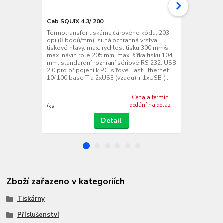
Cab SQUIX 4.3/ 200
Cab SQUIX 4
Termotransfer tiskárna čárového kódu, 203
Termotransfe
dpi (8 bodů/mm), silná ochranná vrstva
dpi (12 bodů
tiskové hlavy, max. rychlost tisku 300 mm/s,
tiskové hlavy
max. návin role 205 mm, max. šířka tisku 104
max. návin ro
mm, standardní rozhraní sériové RS 232, USB
105,7 mm, st
2.0 pro připojení k PC, síťové Fast Ethernet
232, USB 2.0 
10/ 100 base T a 2xUSB (vzadu) + 1xUSB (...
Ethernet 10/
1xUS...
Cena a termín
dodání na dotaz
/
ks
/
ks
Detail
Zboží zařazeno v kategoriích
Tiskárny
Příslušenství