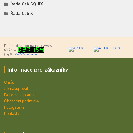
Řada Cab SQUIX
Řada Cab X
Počet přístupů na tuto www
stránku:
(zajišťuje
WWW počítadlo)
Informace pro zákazníky
O nás
Jak nakupovat
Doprava a platba
Obchodní podmínky
Fotogalerie
Kontakty