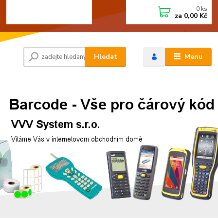
0
ks
+420 472744350
CZK
za
0,00 Kč
Po - Pá 8:00 - 15:00
Hledat
Menu