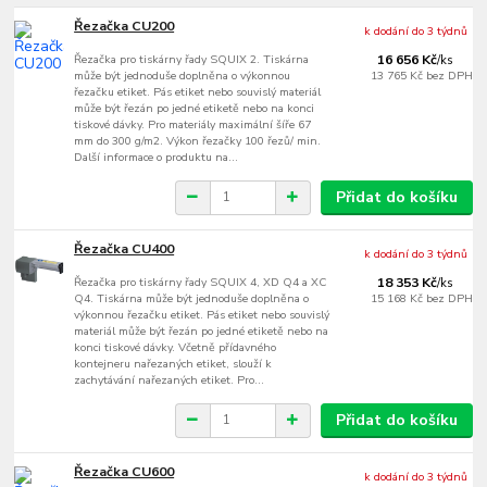
Řezačka CU200
k dodání do 3 týdnů
Řezačka pro tiskárny řady SQUIX 2. Tiskárna
16 656 Kč
/
ks
může být jednoduše doplněna o výkonnou
13 765 Kč
bez DPH
řezačku etiket. Pás etiket nebo souvislý materiál
může být řezán po jedné etiketě nebo na konci
tiskové dávky. Pro materiály maximální šíře 67
mm do 300 g/m2. Výkon řezačky 100 řezů/ min.
Další informace o produktu na...
Přidat do košíku
Řezačka CU400
k dodání do 3 týdnů
Řezačka pro tiskárny řady SQUIX 4, XD Q4 a XC
18 353 Kč
/
ks
Q4. Tiskárna může být jednoduše doplněna o
15 168 Kč
bez DPH
výkonnou řezačku etiket. Pás etiket nebo souvislý
materiál může být řezán po jedné etiketě nebo na
konci tiskové dávky. Včetně přídavného
kontejneru nařezaných etiket, slouží k
zachytávání nařezaných etiket. Pro...
Přidat do košíku
Řezačka CU600
k dodání do 3 týdnů