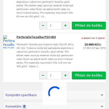
doplněna o výkonnou perforační řezačku pásů
etiket. Pás etiket nebo souvislý materiál může být
perforován nebo řězán po jedné kartě nebo na
konci tiskové dávky. Pro materiály maximální šíře
85 mm do 300 g/m2. Vý...
Přidat do košíku
Perforační řezačka PSQ403
k dodání do 3 týdnů
Perforační řezačka pro tiskárny řady SQUIX 4M a
20 669 Kč
/
ks
XD Q4. Tiskárna může být jednoduše doplněna o
17 082 Kč
bez DPH
výkonnou perforační řezačku pásů etiket. Pás
etiket nebo souvislý materiál může být perforován
nebo řězán po jedné kartě nebo na konci tiskové
dávky. Pro materiály maximální šíře 116 mm do
300 g/m2. Výkon ř...
Přidat do košíku
Kompletní specifikace
Komentáře
0