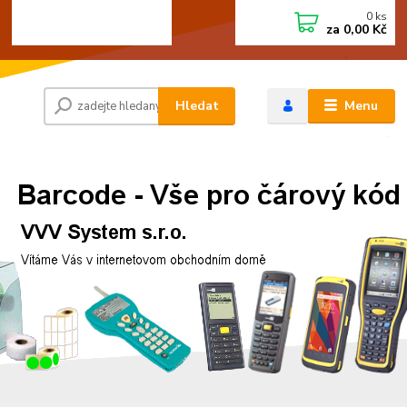
0
ks
+420 472744350
CZK
za
0,00 Kč
Po - Pá 8:00 - 15:00
Hledat
Menu