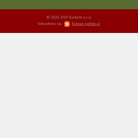
© 2021 VVV System s.r.o.
Vytvořeno na
Eshop-rychle.cz