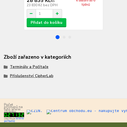
28 835 Kč
30 644 
k dodání do 6
/
ks
týdnů
23 830 Kč
bez DPH
25 325 Kč
be
Přidat do košíku
Přidat d
Zboží zařazeno v kategoriích
Terminály a Počítače
Příslušenství CipherLab
Počet
přístupů na
tuto www
stránku:
(zajišťuje
WWW
počítadlo)