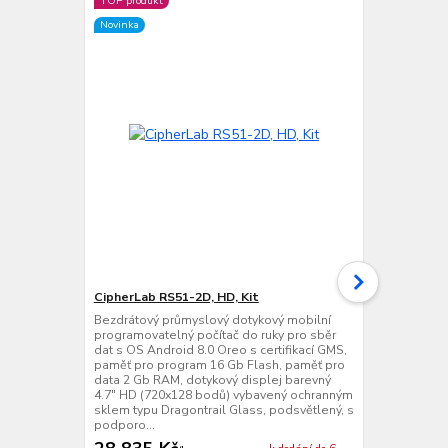
TOP produkt
Novinka
Novinka
CipherLab RS51-2D, HD, Kit
CipherLab R
Bezdrátový průmyslový dotykový mobilní
Bezdrátový 
programovatelný počítač do ruky pro sběr
programovate
dat s OS Android 8.0 Oreo s certifikací GMS,
dat s OS And
paměť pro program 16 Gb Flash, paměť pro
paměť pro p
data 2 Gb RAM, dotykový displej barevný
data 2 Gb RA
4.7" HD (720x128 bodů) vybavený ochranným
4.7" HD (72
sklem typu Dragontrail Glass, podsvětlený, s
sklem typu D
podporo...
podporo...