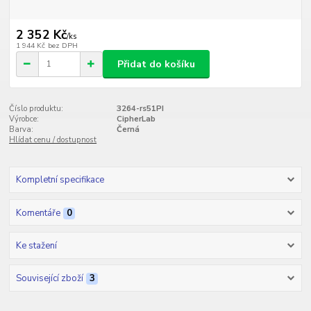
2 352 Kč
/
ks
1 944 Kč
bez DPH
Přidat do košíku
Číslo produktu:
3264-rs51PI
Výrobce:
CipherLab
Barva:
Černá
Hlídat cenu / dostupnost
Kompletní specifikace
Komentáře
0
Ke stažení
Související zboží
3