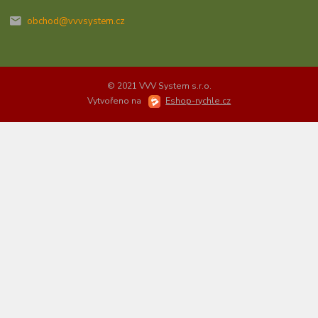
obchod@vvvsystem.cz
© 2021 VVV System s.r.o.
Vytvořeno na
Eshop-rychle.cz