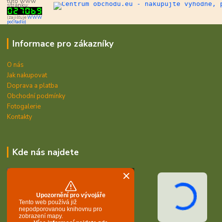
tuto www
stránku:
(zajišťuje
WWW
počítadlo)
Informace pro zákazníky
O nás
Jak nakupovat
Doprava a platba
Obchodní podmínky
Fotogalerie
Kontakty
Kde nás najdete