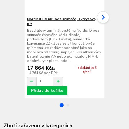
Nordic ID RF601 bez snímače, Tyrkysová,
Nordic ID R
Kit
Tyrkysová, K
Bezdrátový terminál systému Nordic ID bez
Bezdrátový t
snímače čárového kódu, displej
laserovým s
podsvětlený (8 x 20 znaků), numerická
podsvětlený 
klávesnice 22 kláves ze silikonové pryže
klávesnice 2
(písmena lze zadávat podobně jako na
(písmena lz
mobilním telefonu), napájení 2ks alkalických
mobilním tel
baterií rozměr AA nebo akumulátory NiMH,
baterií rozm
odolný kryt z plastu odol...
snímání všech
17 864 Kč
33 396 
k dodání do 3
/
ks
týdnů
14 764 Kč
bez DPH
27 600 Kč
be
Přidat do košíku
Přidat d
Zboží zařazeno v kategoriích