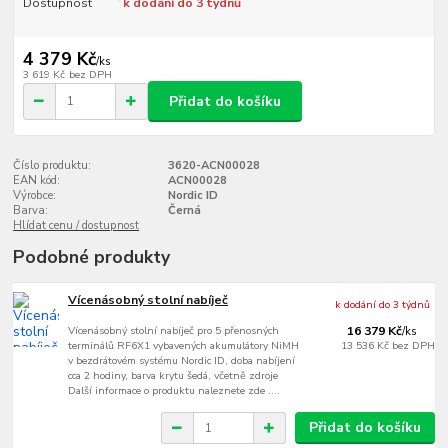
Dostupnost
k dodání do 3 týdnů
4 379 Kč
/
ks
3 619 Kč
bez DPH
Přidat do košíku
Číslo produktu:
3620-ACN00028
EAN kód:
ACN00028
Výrobce:
Nordic ID
Barva:
Černá
Hlídat cenu / dostupnost
Podobné produkty
Vícenásobný stolní nabíječ
k dodání do 3 týdnů
Vícenásobný stolní nabíječ pro 5 přenosných
16 379 Kč
/
ks
terminálů RF6X1 vybavených akumulátory NiMH
13 536 Kč
bez DPH
v bezdrátovém systému Nordic ID, doba nabíjení
cca 2 hodiny, barva krytu šedá, včetně zdroje
Další informace o produktu naleznete zde ....
Přidat do košíku