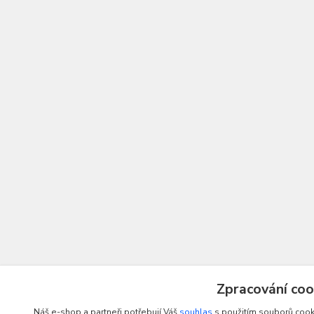
Zpracování coo
Náš e-shop a partneři potřebují Váš
souhlas
s použitím souborů cooki