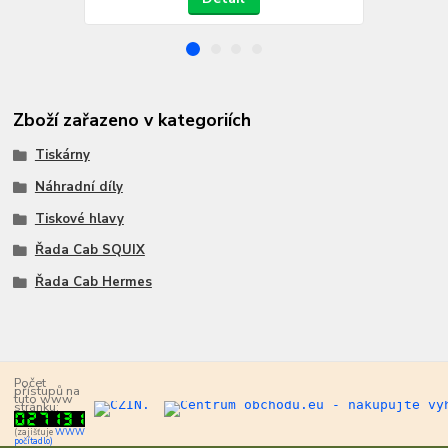
Zboží zařazeno v kategoriích
Tiskárny
Náhradní díly
Tiskové hlavy
Řada Cab SQUIX
Řada Cab Hermes
Počet
přístupů na
tuto www
stránku:
(zajišťuje
WWW
počítadlo)