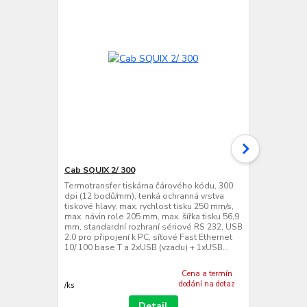
Cab SQUIX 2/ 300
Cab SQUIX 2
Termotransfer tiskárna čárového kódu, 300
Termotransfe
dpi (12 bodů/mm), tenká ochranná vrstva
dpi (24 bodů
tiskové hlavy, max. rychlost tisku 250 mm/s,
tiskové hlavy
max. návin role 205 mm, max. šířka tisku 56,9
max. návin ro
mm, standardní rozhraní sériové RS 232, USB
mm, standard
2.0 pro připojení k PC, síťové Fast Ethernet
2.0 pro připo
10/ 100 base T a 2xUSB (vzadu) + 1xUSB...
10/ 100 base
Cena a termín
dodání na dotaz
/
ks
/
ks
Detail