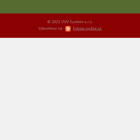
© 2021 VVV System s.r.o.
Vytvořeno na
Eshop-rychle.cz