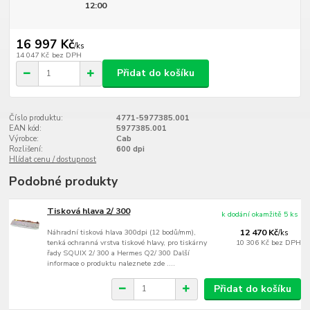
12:00
16 997 Kč
/
ks
14 047 Kč
bez DPH
Přidat do košíku
Číslo produktu:
4771-5977385.001
EAN kód:
5977385.001
Výrobce:
Cab
Rozlišení:
600 dpi
Hlídat cenu / dostupnost
Podobné produkty
Tisková hlava 2/ 300
k dodání okamžitě 5 ks
Náhradní tisková hlava 300dpi (12 bodů/mm),
12 470 Kč
/
ks
tenká ochranná vrstva tiskové hlavy, pro tiskárny
10 306 Kč
bez DPH
řady SQUIX 2/ 300 a Hermes Q2/ 300 Další
informace o produktu naleznete zde ....
Přidat do košíku