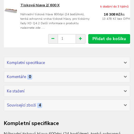
Tisková hlava 2/ 600 X
k dodání do 3 týdnů
Náhradní tisková hlava 600dpi (24 bodů/mm),
16 308 Kč
/
ks
tenká ochranná vrstva tiskové hlavy, pro tiskárny
13 478 Kč
bez DPH
řady XD Q4.2 Další informace o produktu
naleznete zde ....
Přidat do košíku
Kompletní specifikace
Komentáře
0
Ke stažení
Související zboží
4
Kompletní specifikace
Náhradní tisková hlava 600dpi (24 bodů/mm), tenká ochranná