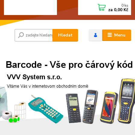
0
ks
+420 472744350
CZK
za
0,00 Kč
Po - Pá 8:00 - 15:00
Hledat
Menu