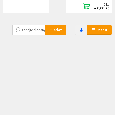
0
ks
+420 472744350
CZK
za
0,00 Kč
Po - Pá 8:00 - 15:00
Hledat
Menu