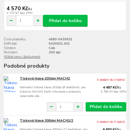
4 570 Kč
/
ks
3 777 Kč
bez DPH
Přidat do košíku
Číslo produktu:
4880-5430031
EAN kód:
5430031.001
Výrobce:
Cab
Rozlišení:
203 dpi
Hlídat cenu / dostupnost
Podobné produkty
Tisková hlava 203dpi MACH2
k dodání do 3 týdnů
Náhradní tisková hlava 203dpi (8 bodů/mm), pro
4 487 Kč
/
ks
tiskárnu MACH2 Další informace o produktu
3 708 Kč
bez DPH
naleznete zde ....
Přidat do košíku
Tisková hlava 300dpi MACH1/2
k dodání do 3 týdnů
Náhradní tisková hlava 300dpi (12 bodů/mm), pro
6 683 Kč
/
ks