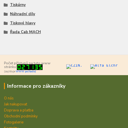
Tiskárny
Náhradní díly
Tiskové hlavy
Řada Cab MACH
Počet přístupů na tuto www
stránku:
(zajišťuje
WWW počítadlo)
Informace pro zákazníky
O nás
Jak nakupovat
Doprava a platba
Obchodní podmínky
Fotogalerie