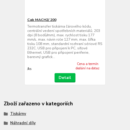
Cab MACH2/ 200
Termotransfer tiskárna čárového kódu,
centrální vedení spotřebních materiálů, 203
dpi (8 bodů/mm), max. rychlost tisku 177
mm/s, max. návin role 127 mm, max. šířka
tisku 108 mm, standardní rozhraní sériové RS
232C, USB pro připojení k PC, síťové
Ethernet, USB pro připojení periferie,
barevný grafick...
Cena a termín
dodání na dotaz
/
ks
Detail
Zboží zařazeno v kategoriích
Tiskárny
Náhradní díly