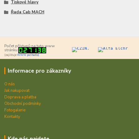
Tiskové hlavy
Řada Cab MACH
Počet přístupů na tuto www
stránku:
(zajišťuje
WWW počítadlo)
Informace pro zákazníky
O nás
Jak nakupovat
Doprava a platba
Obchodní podmínky
Fotogalerie
Kontakty
Kde nás najdete