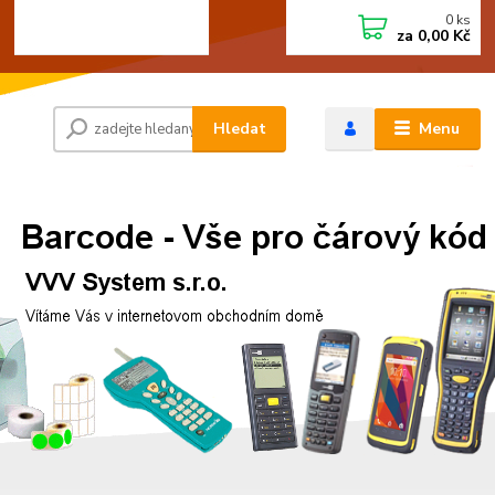
0
ks
+420 472744350
CZK
za
0,00 Kč
Po - Pá 8:00 - 15:00
Hledat
Menu