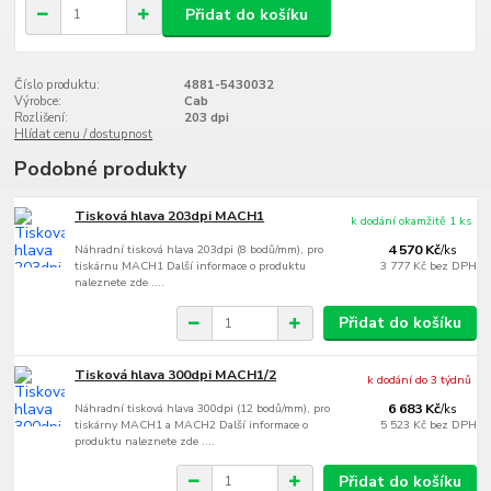
Přidat do košíku
Číslo produktu:
4881-5430032
Výrobce:
Cab
Rozlišení:
203 dpi
Hlídat cenu / dostupnost
Podobné produkty
Tisková hlava 203dpi MACH1
k dodání okamžitě 1 ks
Náhradní tisková hlava 203dpi (8 bodů/mm), pro
4 570 Kč
/
ks
tiskárnu MACH1 Další informace o produktu
3 777 Kč
bez DPH
naleznete zde ....
Přidat do košíku
Tisková hlava 300dpi MACH1/2
k dodání do 3 týdnů
Náhradní tisková hlava 300dpi (12 bodů/mm), pro
6 683 Kč
/
ks
tiskárny MACH1 a MACH2 Další informace o
5 523 Kč
bez DPH
produktu naleznete zde ....
Přidat do košíku