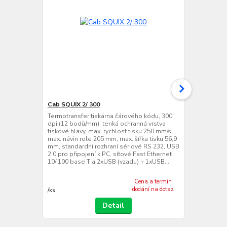
Cab SQUIX 2/ 300
Cab SQUIX 2
Termotransfer tiskárna čárového kódu, 300
Termotransfe
dpi (12 bodů/mm), tenká ochranná vrstva
dpi (24 bodů
tiskové hlavy, max. rychlost tisku 250 mm/s,
tiskové hlavy
max. návin role 205 mm, max. šířka tisku 56,9
max. návin ro
mm, standardní rozhraní sériové RS 232, USB
mm, standard
2.0 pro připojení k PC, síťové Fast Ethernet
2.0 pro připo
10/ 100 base T a 2xUSB (vzadu) + 1xUSB...
10/ 100 base
Cena a termín
dodání na dotaz
/
ks
/
ks
Detail