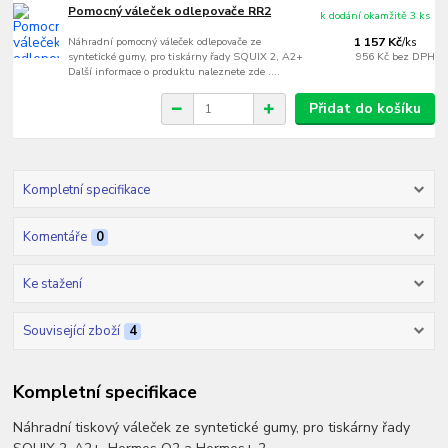
Pomocný váleček odlepovače RR2
k dodání okamžitě 3 ks
Náhradní pomocný váleček odlepovače ze
1 157 Kč
/
ks
syntetické gumy, pro tiskárny řady SQUIX 2, A2+
956 Kč
bez DPH
Další informace o produktu naleznete zde ....
Přidat do košíku
Kompletní specifikace
Komentáře
0
Ke stažení
Související zboží
4
Kompletní specifikace
Náhradní tiskový váleček ze syntetické gumy, pro tiskárny řady