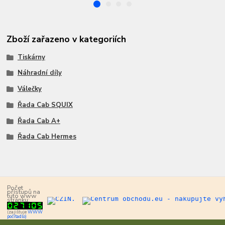
Zboží zařazeno v kategoriích
Tiskárny
Náhradní díly
Válečky
Řada Cab SQUIX
Řada Cab A+
Řada Cab Hermes
Počet
přístupů na
tuto www
stránku:
(zajišťuje
WWW
počítadlo)