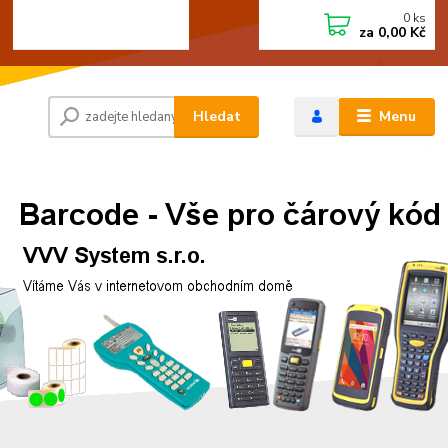
0
ks
+420 472744350
CZK
za
0,00 Kč
Po - Pá 8:00 - 15:00
Hledat
Menu