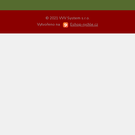
© 2021 VVV System s.r.o.
Vytvořeno na
Eshop-rychle.cz