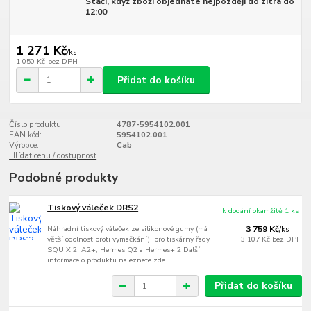
Stačí, když zboží objednáte nejpozději do zítra do
12:00
1 271 Kč
/
ks
1 050 Kč
bez DPH
Přidat do košíku
Číslo produktu:
4787-5954102.001
EAN kód:
5954102.001
Výrobce:
Cab
Hlídat cenu / dostupnost
Podobné produkty
Tiskový váleček DRS2
k dodání okamžitě 1 ks
Náhradní tiskový váleček ze silikonové gumy (má
3 759 Kč
/
ks
větší odolnost proti vymačkání), pro tiskárny řady
3 107 Kč
bez DPH
SQUIX 2, A2+, Hermes Q2 a Hermes+ 2 Další
informace o produktu naleznete zde ....
Přidat do košíku