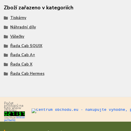
Zboží zařazeno v kategoriích
Tiskárny
Náhradní díly
Válečky
Řada Cab SQUIX
Řada Cab A+
Řada Cab X
Řada Cab Hermes
Počet
přístupů na
tuto www
stránku:
(zajišťuje
WWW
počítadlo)