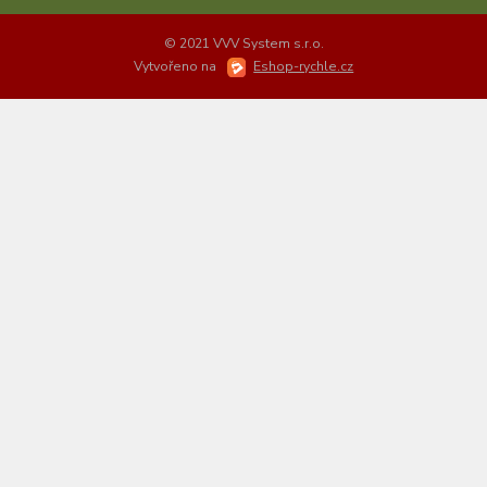
© 2021 VVV System s.r.o.
Vytvořeno na
Eshop-rychle.cz