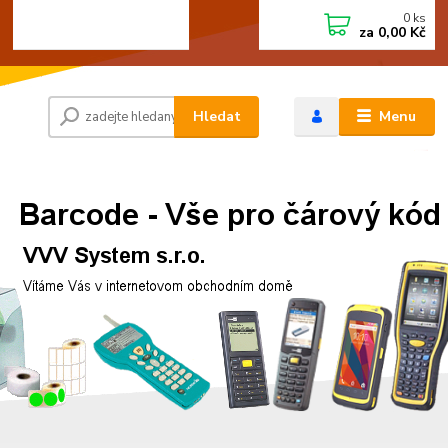
0
ks
+420 472744350
CZK
za
0,00 Kč
Po - Pá 8:00 - 15:00
Hledat
Menu