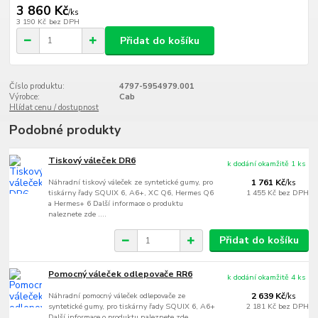
3 860 Kč
/
ks
3 190 Kč
bez DPH
Přidat do košíku
Číslo produktu:
4797-5954979.001
Výrobce:
Cab
Hlídat cenu / dostupnost
Podobné produkty
Tiskový váleček DR6
k dodání okamžitě 1 ks
Náhradní tiskový váleček ze syntetické gumy, pro
1 761 Kč
/
ks
tiskárny řady SQUIX 6, A6+, XC Q6, Hermes Q6
1 455 Kč
bez DPH
a Hermes+ 6 Další informace o produktu
naleznete zde ....
Přidat do košíku
Pomocný váleček odlepovače RR6
k dodání okamžitě 4 ks
Náhradní pomocný váleček odlepovače ze
2 639 Kč
/
ks
syntetické gumy, pro tiskárny řady SQUIX 6, A6+
2 181 Kč
bez DPH
Další informace o produktu naleznete zde ....