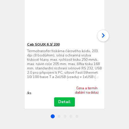
Cab SQUIX 6.3/ 200
Cab SQUIX 6
Termotransfer tiskárna čárového kódu, 203
Termotransfe
dpi (8 bodů/mm), silná ochranná vrstva
dpi (12 bodů
tiskové hlavy, max. rychlost tisku 250 mm/s,
tiskové hlavy
max. návin role 205 mm, max. šířka tisku 168
max. návin ro
mm, standardní rozhraní sériové RS 232, USB
162,6 mm, st
2.0 pro připojení k PC, síťové Fast Ethernet
232, USB 2.0 
10/ 100 base T a 2xUSB (vzadu) + 1xUSB (...
Ethernet 10/
1xUS...
Cena a termín
dodání na dotaz
/
ks
/
ks
Detail