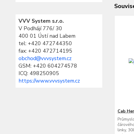
Souvise
VVV System s.r.o.
V Podhájí 776/ 30
400 01 Ústí nad Labem
tel:
+420 472744350
fax: +420 472714195
obchod@vvvsystem.cz
GSM: +420 604274578
ICQ: 498250905
https://www.vvvsystem.cz
Cab Her
Průmyslo
čárového
linky, 3