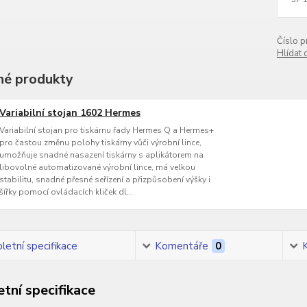
Číslo p
Hlídat 
é produkty
Variabilní stojan 1602 Hermes
Variabilní stojan pro tiskárnu řady Hermes Q a Hermes+
pro častou změnu polohy tiskárny vůči výrobní lince,
umožňuje snadné nasazení tiskárny s aplikátorem na
libovolné automatizované výrobní lince, má velkou
stabilitu, snadné přesné seřízení a přizpůsobení výšky i
šířky pomocí ovládacích kliček dl...
etní specifikace
Komentáře
0
tní specifikace