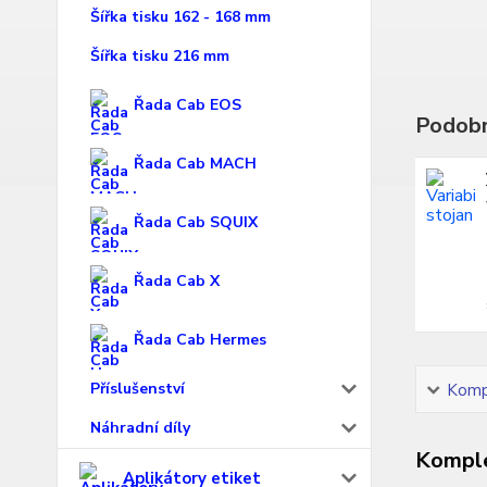
Šířka tisku 162 - 168 mm
Šířka tisku 216 mm
Řada Cab EOS
Podobn
Řada Cab MACH
Řada Cab SQUIX
Řada Cab X
Řada Cab Hermes
Příslušenství
Kompl
Náhradní díly
Komple
Aplikátory etiket