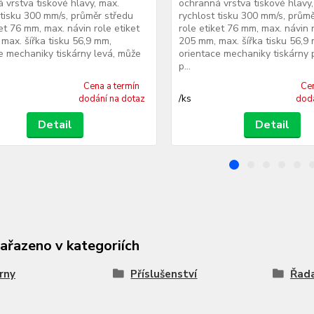
 vrstva tiskové hlavy, max.
ochranná vrstva tiskové hlavy,
 tisku 300 mm/s, průměr středu
rychlost tisku 300 mm/s, prům
ket 76 mm, max. návin role etiket
role etiket 76 mm, max. návin r
max. šířka tisku 56,9 mm,
205 mm, max. šířka tisku 56,9
e mechaniky tiskárny levá, může
orientace mechaniky tiskárny 
p...
Cena a termín
Cen
/
ks
dodání na dotaz
dodá
Detail
Detail
zařazeno v kategoriích
rny
Příslušenství
Řad