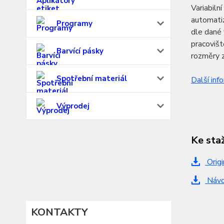
Variabiln
automatiz
Programy
dle dané 
pracoviš
Barvící pásky
rozměry 
Spotřební materiál
Další inf
Výprodej
Ke sta
Origi
Návod
KONTAKTY