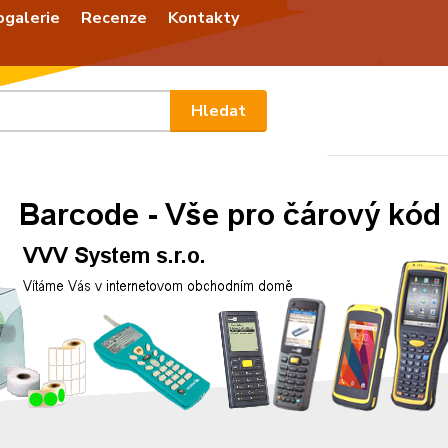
ogalerie
Recenze
Kontakty
Nevíte
Hledat
+420
Po - P