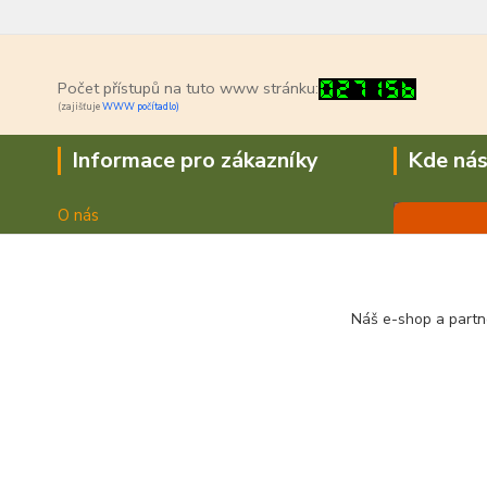
Počet přístupů na tuto www stránku:
(zajišťuje
WWW počítadlo)
Informace pro zákazníky
Kde nás
O nás
Jak nakupovat
Doprava a platba
Obchodní podmínky
Náš e-shop a partn
Fotogalerie
Kontakty