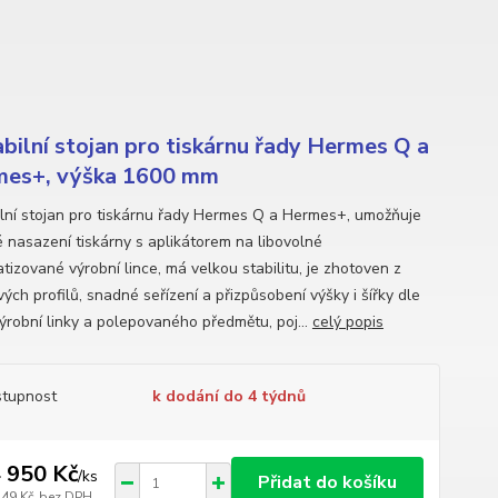
abilní stojan pro tiskárnu řady Hermes Q a
es+, výška 1600 mm
ilní stojan pro tiskárnu řady Hermes Q a Hermes+, umožňuje
 nasazení tiskárny s aplikátorem na libovolné
tizované výrobní lince, má velkou stabilitu, je zhotoven z
vých profilů, snadné seřízení a přizpůsobení výšky i šířky dle
ýrobní linky a polepovaného předmětu, poj...
celý popis
tupnost
k dodání do 4 týdnů
 950 Kč
/
ks
Přidat do košíku
149 Kč
bez DPH