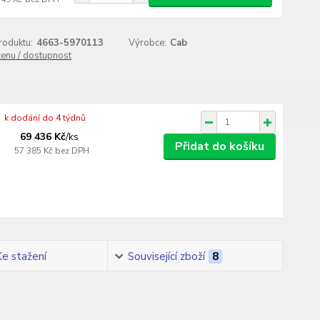
roduktu:
4663-5970113
Výrobce:
Cab
cenu / dostupnost
k dodání do 4 týdnů
69 436 Kč
/
ks
Přidat do košíku
57 385 Kč
bez DPH
Ke stažení
Související zboží
8