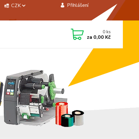
Přihlášení
CZK
 si rady? Zavolejte.
0
ks
 472744350
za
0,00 Kč
á 8:00 - 15:00