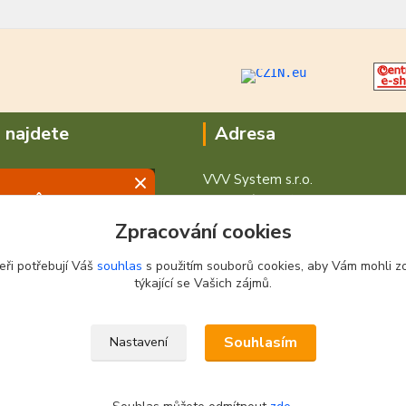
 najdete
Adresa
VVV System s.r.o.
V Podhájí 776/ 30
400 01 Ústí nad Labem
Zpracování cookies
eři potřebují Váš
souhlas
s použitím souborů cookies, aby Vám mohli z
týkající se Vašich zájmů.
Souhlasím
Nastavení