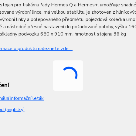
í stojan pro tiskárnu řady Hermes Q a Hermes+, umožňuje snadné 
ované výrobní lince, má velkou stabilitu, je zhotoven z hliníkovýc
výrobní linky a polepovaného předmětu, pojezdová kolečka umož
tě a následné přesné nastavení do požadované polohy, výška 16
základny podvozku 650 x 910 mm, hmotnost stojanu 36 kg
ormace o produktu naleznete zde ...
.
žení
nální informační leták
 (anglicky)