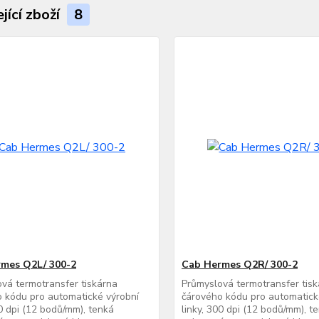
jící zboží
8
mes Q2L/ 300-2
Cab Hermes Q2R/ 300-2
vá termotransfer tiskárna
Průmyslová termotransfer tis
 kódu pro automatické výrobní
čárového kódu pro automatick
00 dpi (12 bodů/mm), tenká
linky, 300 dpi (12 bodů/mm), t