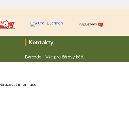
Kontakty
Barcode - Vše pro čárový kód.
+420 472744350
Po - Pá 8:00 - 15:00
obrazovat informace
obchod@vvvsystem.cz