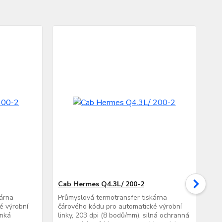
Cab Hermes Q4.3L/ 200-2
Ca
kárna
Průmyslová termotransfer tiskárna
Prů
é výrobní
čárového kódu pro automatické výrobní
čár
enká
linky, 203 dpi (8 bodů/mm), silná ochranná
lin