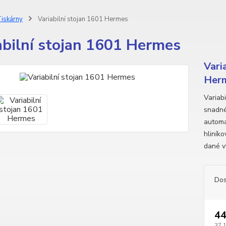
iskárny
Variabilní stojan 1601 Hermes
abilní stojan 1601 Hermes
Vari
Herm
Variab
snadné
automa
hliníko
dané v
Dos
44
37 