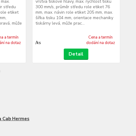
 max.
vrstva tiskové hlavy, max. rychlost tisku
vrs
ěr středu
300 mm/s, průměr středu role etiket 76
300
ole etiket
mm, max. návin role etiket 205 mm, max.
mm,
 mm,
šířka tisku 104 mm, orientace mechaniky
šíř
pravá, může
tiskárny levá, může prac...
tis
a a termín
Cena a termín
/
ks
/
ks
ní na dotaz
dodání na dotaz
Detail
a Cab Hermes