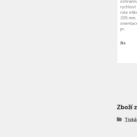
ochranná
rychlost
role eti
205 mm, 
orientac
pr...
/
ks
Zboží 
Tiská