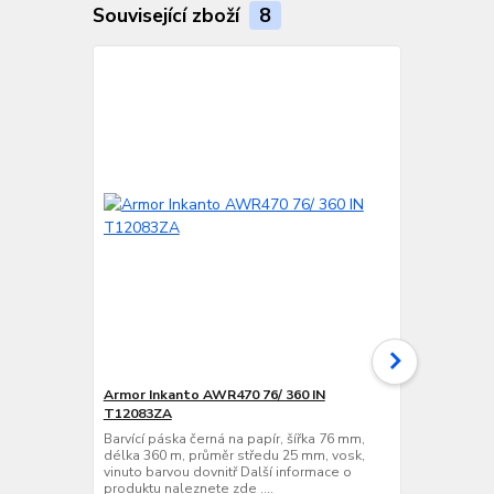
Související zboží
8
Armor Inkanto AWR470 76/ 360 IN
VVV-System
T12083ZA
Barvící páska
délka 360 m,
Barvící páska černá na papír, šířka 76 mm,
vinuto barvo
délka 360 m, průměr středu 25 mm, vosk,
produktu nale
vinuto barvou dovnitř Další informace o
produktu naleznete zde ....