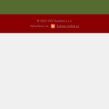
© 2021 VVV System s.r.o.
Vytvořeno na
Eshop-rychle.cz