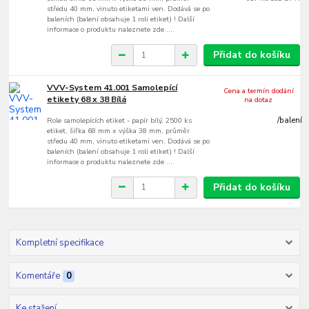
středu 40 mm, vinuto etiketami ven. Dodává se po
baleních (balení obsahuje 1 roli etiket) ! Další
informace o produktu naleznete zde ....
Přidat do košíku
VVV-System 41.001 Samolepící
Cena a termín dodání
etikety 68 x 38 Bílá
na dotaz
Role samolepících etiket - papír bílý, 2500 ks
/
balení
etiket, šířka 68 mm x výška 38 mm, průměr
středu 40 mm, vinuto etiketami ven. Dodává se po
baleních (balení obsahuje 1 roli etiket) ! Další
informace o produktu naleznete zde ....
Přidat do košíku
Kompletní specifikace
Komentáře
0
Ke stažení