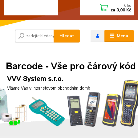
0
ks
+420 472744350
CZK
za
0,00 Kč
Po - Pá 8:00 - 15:00
Hledat
Menu