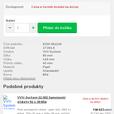
Dostupnost
Cena a termín dodání na dotaz
/
balení
Přidat do košíku
Číslo produktu:
8230-65x149
EAN kód:
27.001.E
Výrobce:
VVV System
Šířka:
65 mm
Výška:
149 mm
Průměr středu:
40 mm
Materiál:
Papír
Lepidlo:
Standardní
Barva:
Bílá
Hlídat cenu / dostupnost
Podobné produkty
VVV-System 22.002 Samolepící
Cena a termín dodání
etikety 61 x 38 Bílá
na dotaz
Role samolepících etiket - papír bílý, 2500 ks
746 Kč
/
balení
etiket, šířka 61 mm x výška 38 mm, průměr
617 Kč
bez DPH