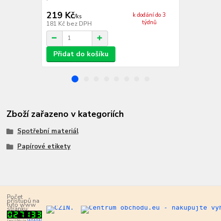
219 Kč
236 Kč
k dodání do 3
/
ks
/
ks
týdnů
181 Kč
bez DPH
195 Kč
bez 
Přidat do košíku
Přidat d
Zboží zařazeno v kategoriích
Spotřební materiál
Papírové etikety
Počet
přístupů na
tuto www
stránku:
(zajišťuje
WWW