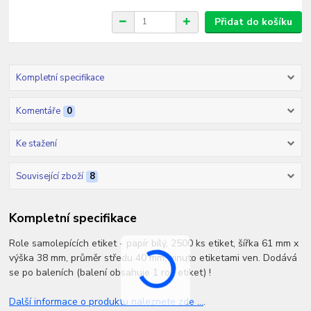
Přidat do košíku
Kompletní specifikace
Komentáře
0
Ke stažení
Související zboží
8
Kompletní specifikace
Role samolepících etiket - papír bílý, 2500 ks etiket, šířka 61 mm x
výška 38 mm, průměr středu 40 mm, vinuto etiketami ven. Dodává
se po baleních (balení obsahuje 1 roli etiket) !
Další informace o produktu naleznete zde ...
.