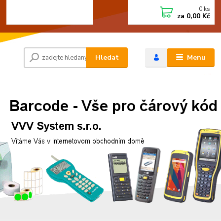
0
ks
+420 472744350
CZK
za
0,00 Kč
Po - Pá 8:00 - 15:00
Hledat
Menu