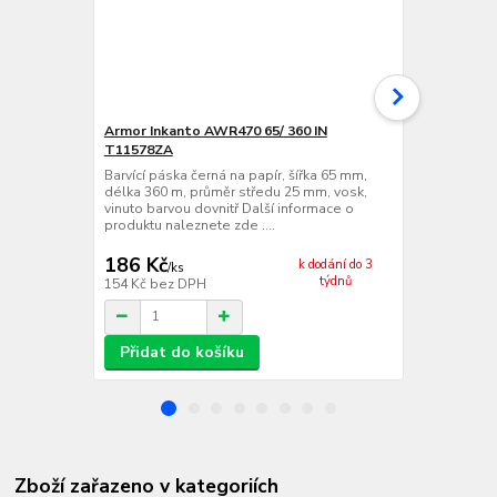
Armor Inkanto AWR470 65/ 360 IN
VVV-System
T11578ZA
Barvící páska
délka 360 m,
Barvící páska černá na papír, šířka 65 mm,
vinuto barvo
délka 360 m, průměr středu 25 mm, vosk,
produktu nale
vinuto barvou dovnitř Další informace o
produktu naleznete zde ....
186 Kč
201 Kč
k dodání do 3
/
ks
/
ks
týdnů
154 Kč
bez DPH
166 Kč
bez 
Přidat do košíku
Přidat d
Zboží zařazeno v kategoriích