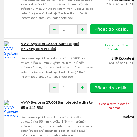
ks etiket, šířka 61 mm x výška 38 mm, průměr
2 682 Kč
bez DPH
středu 40 mm, vinuto etiketami ven. Dodává se po
baleních (balení obsahuje 3 role etiket) ! Další
informace o produktu naleznete zde ....
Přidat do košíku
VVV-System 18.001 Samolepící
k dodání okamžitě
etikety 60 x 60 Bílá
15 balení
Role samolepících etiket - papír bílý, 2000 ks
546 Kč
/
balení
etiket, šířka 60 mm x výška 60 mm, průměr
451 Kč
bez DPH
středu 40 mm, vinuto etiketami ven. Dodává se po
baleních (balení obsahuje 1 roli etiket) ! Další
informace o produktu naleznete zde ....
Přidat do košíku
VVV-System 27.001Samolepící etikety
Cena a termín dodání
65 x 149 Bílá
na dotaz
Role samolepících etiket - papír bílý, 750 ks
/
balení
etiket, šířka 65 mm x výška 149 mm, průměr
středu 40 mm, vinuto etiketami ven. Dodává se po
baleních (balení obsahuje 1 roli etiket) ! Další
informace o produktu naleznete zde ....