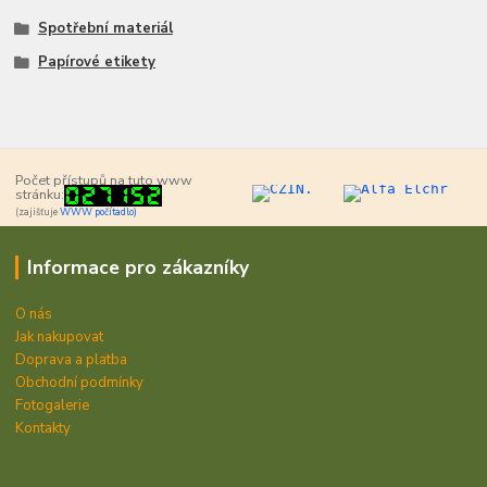
Spotřební materiál
Papírové etikety
Počet přístupů na tuto www
stránku:
(zajišťuje
WWW počítadlo)
Informace pro zákazníky
O nás
Jak nakupovat
Doprava a platba
Obchodní podmínky
Fotogalerie
Kontakty