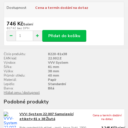
Dostupnost
Cena a termín dodání na dotaz
746 Kč
/
balení
617 Kč
bez DPH
Přidat do košíku
Číslo produktu:
8220-61x38
EAN kód:
22.002.E
Výrobce:
VVV System
Šířka:
61 mm
Výška:
38 mm
Průměr středu:
40 mm
Materiál:
Papír
Lepidlo:
Standardní
Barva:
Bílá
Hlídat cenu / dostupnost
Podobné produkty
VVV-System 22.007 Samolepící
Cena a termín dodání
etikety 61 x 38 Žlutá
na dotaz
Role samolepících etiket - papír, barva žlutá, 2500
3 245 Kč
/
balení