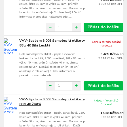
etiket, šířka 88 mm x výška 40 mm, průměr
1 906 Kč
bez DPH
středu 40 mm, vinuto etiketami ven. Dodává se po
baleních (balení obsahuje 2 role etiket) ! Další
informace o produktu naleznete zde ....
Přidat do košíku
VVV-System 3.003 Samolepící etikety
Cena a termín dodání
88 x 40 Bílá Lesklá
na dotaz
Role samolepících etiket - papír s vysokým
3 405 Kč
/
balení
leskem, barva bílá, 2500 ks etiket, šířka 88 mm x
2 814 Kč
bez DPH
výška 40 mm, průměr středu 40 mm, vinuto
etiketami ven. Dodává se po baleních (balení
obsahuje 2 role etiket) ! Další informace o
produktu naleznete zde ....
Přidat do košíku
VVV-System 3.005 Samolepící etikety
k dodání okamžitě
88 x 40 Žlutá
1 balení
Role samolepících etiket - papír, barva žlutá, 2500
1 048 Kč
/
balení
ks etiket, šířka 88 mm x výška 40 mm, průměr
866 Kč
bez DPH
středu 40 mm, vinuto etiketami ven. Dodává se po
baleních (balení obsahuje 1 roli etiket) ! Další