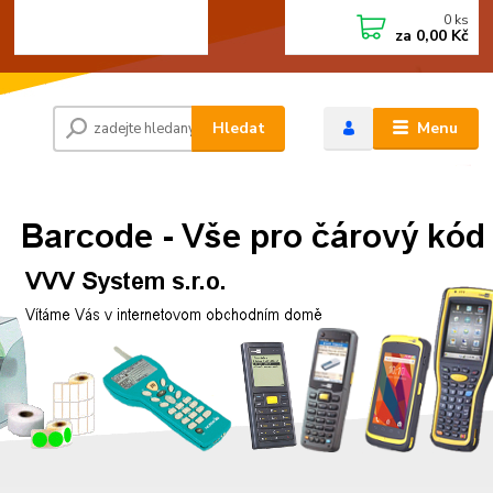
0
ks
+420 472744350
CZK
za
0,00 Kč
Po - Pá 8:00 - 15:00
Hledat
Menu