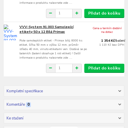
informace o produktu naleznete zde ....
Přidat do košíku
VVV-System 91.003 Samolepící
Cena a termín dodání
etikety 50 x 12 Bílá Primax
na dotaz
Role samolepících etiket - Primax bílý, 8000 ks
1 354 Kč
/
balení
etiket, šířka 50 mm x výška 12 mm, průměr
1 119 Kč
bez DPH
středu 40 mm, vinuto etiketami ven. Dodává se po
baleních (balení obsahuje 1 roli etiket) ! Další
informace o produktu naleznete zde ....
Přidat do košíku
Kompletní specifikace
Komentáře
0
Ke stažení