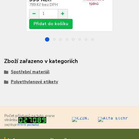
/
ks
týdnů
789 Kč
bez DPH
948 Kč
bez 
Přidat do košíku
Přidat d
Zboží zařazeno v kategoriích
Spotřební materiál
Polyethylenové etikety
Počet přístupů na tuto www
stránku:
(zajišťuje
WWW počítadlo)