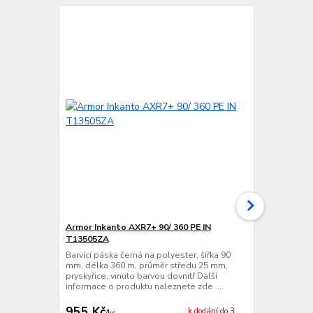
TOP produkt
Armor Inkanto AXR7+ 90/ 360 PE IN
VVV-System 
T13505ZA
Barvící páska
mm, délka 3
Barvící páska černá na polyester, šířka 90
pryskyřice, v
mm, délka 360 m, průměr středu 25 mm,
informace o 
pryskyřice, vinuto barvou dovnitř Další
informace o produktu naleznete zde ....
955 Kč
1 147 Kč
k dodání do 3