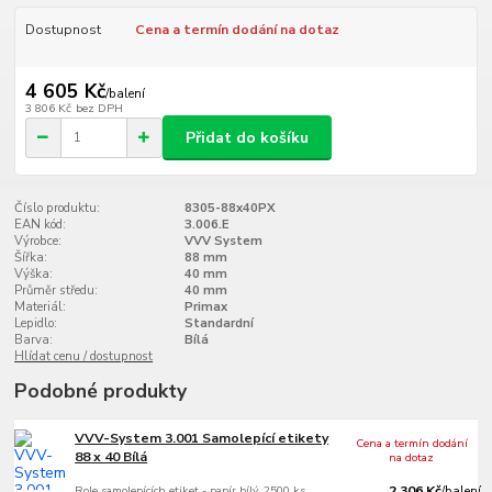
Dostupnost
Cena a termín dodání na dotaz
4 605 Kč
/
balení
3 806 Kč
bez DPH
Přidat do košíku
Číslo produktu:
8305-88x40PX
EAN kód:
3.006.E
Výrobce:
VVV System
Šířka:
88 mm
Výška:
40 mm
Průměr středu:
40 mm
Materiál:
Primax
Lepidlo:
Standardní
Barva:
Bílá
Hlídat cenu / dostupnost
Podobné produkty
VVV-System 3.001 Samolepící etikety
Cena a termín dodání
88 x 40 Bílá
na dotaz
Role samolepících etiket - papír bílý, 2500 ks
2 306 Kč
/
balení