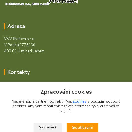
Adresa
VVV System s.r.o.
V Podhájí 776/ 30
400 01 Ústí nad Labem
Kontakty
Barcode - Vše pro čárový kód.
Zpracování cookies
+420 472744350
Náš e-shop a partneři potřebují Váš
souhlas
s použitím souborů
Po - Pá 8:00 - 15:00
cookies, aby Vám mohli zobrazovat informace týkající se Vašich
zájmů.
obchod@vvvsystem.cz
Souhlasím
Nastavení