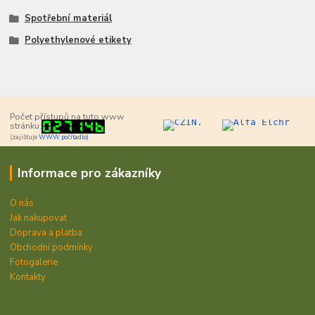
Spotřební materiál
Polyethylenové etikety
Počet přístupů na tuto www
stránku:
(zajišťuje
WWW počítadlo)
Informace pro zákazníky
O nás
Jak nakupovat
Doprava a platba
Obchodní podmínky
Fotogalerie
Kontakty