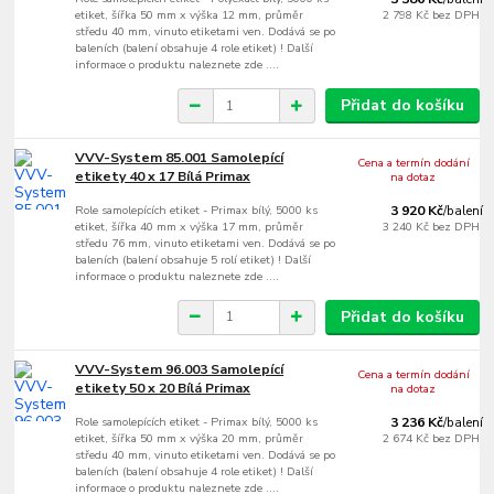
etiket, šířka 50 mm x výška 12 mm, průměr
2 798 Kč
bez DPH
středu 40 mm, vinuto etiketami ven. Dodává se po
baleních (balení obsahuje 4 role etiket) ! Další
informace o produktu naleznete zde ....
Přidat do košíku
VVV-System 85.001 Samolepící
Cena a termín dodání
etikety 40 x 17 Bílá Primax
na dotaz
Role samolepících etiket - Primax bílý, 5000 ks
3 920 Kč
/
balení
etiket, šířka 40 mm x výška 17 mm, průměr
3 240 Kč
bez DPH
středu 76 mm, vinuto etiketami ven. Dodává se po
baleních (balení obsahuje 5 rolí etiket) ! Další
informace o produktu naleznete zde ....
Přidat do košíku
VVV-System 96.003 Samolepící
Cena a termín dodání
etikety 50 x 20 Bílá Primax
na dotaz
Role samolepících etiket - Primax bílý, 5000 ks
3 236 Kč
/
balení
etiket, šířka 50 mm x výška 20 mm, průměr
2 674 Kč
bez DPH
středu 40 mm, vinuto etiketami ven. Dodává se po
baleních (balení obsahuje 4 role etiket) ! Další
informace o produktu naleznete zde ....