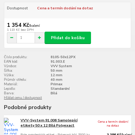
Dostupnost
Cena a termín dodání na dotaz
1 354 Kč
/
balení
1 119 Kč
bez DPH
Přidat do košíku
Číslo produktu:
8105-50x12PX
EAN kód:
91.003.E
Výrobce:
VVV System
Šířka:
50 mm
Výška:
12 mm
Průměr středu:
40 mm
Materiál:
Primax
Lepidlo:
Standardní
Barva:
Bílá
Hlídat cenu / dostupnost
Podobné produkty
VVV-System 91.006 Samolepící
Cena a termín dodání
etikety 50 x 12 Bílá Polyexact
na dotaz
Role samolepících etiket - Polyexact bílý, 5000 ks
3 386 Kč
/
balení