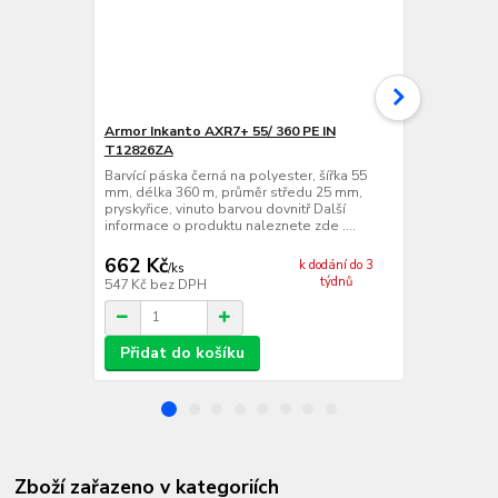
Armor Inkanto AXR7+ 55/ 360 PE IN
VVV-System 
T12826ZA
Barvící páska
mm, délka 3
Barvící páska černá na polyester, šířka 55
pryskyřice, v
mm, délka 360 m, průměr středu 25 mm,
informace o 
pryskyřice, vinuto barvou dovnitř Další
informace o produktu naleznete zde ....
662 Kč
572 Kč
k dodání do 3
/
ks
/
ks
týdnů
547 Kč
bez DPH
473 Kč
bez 
Přidat do košíku
Přidat d
Zboží zařazeno v kategoriích