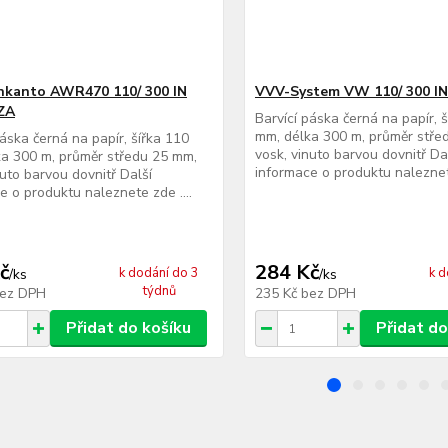
nkanto AWR470 110/ 300 IN
VVV-System VW 110/ 300 I
ZA
Barvící páska černá na papír, 
mm, délka 300 m, průměr stře
páska černá na papír, šířka 110
vosk, vinuto barvou dovnitř Da
a 300 m, průměr středu 25 mm,
informace o produktu naleznete
nuto barvou dovnitř Další
e o produktu naleznete zde ....
č
284 Kč
k dodání do 3
k d
/
ks
/
ks
týdnů
ez DPH
235 Kč
bez DPH
Přidat do košíku
Přidat do