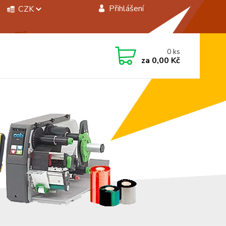
Přihlášení
CZK
 si rady? Zavolejte.
0
ks
 472744350
za
0,00 Kč
á 8:00 - 15:00