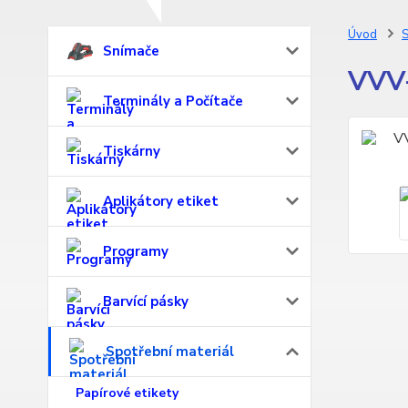
Úvod
S
Snímače
VVV-
Terminály a Počítače
Tiskárny
Aplikátory etiket
Programy
Barvící pásky
Spotřební materiál
Papírové etikety