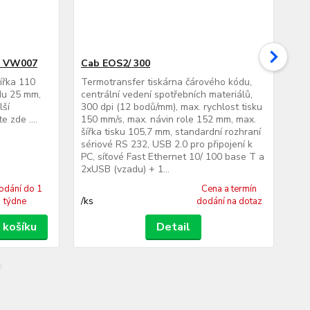
N VW007
Cab EOS2/ 300
Ca
šířka 110
Termotransfer tiskárna čárového kódu,
Ter
du 25 mm,
centrální vedení spotřebních materiálů,
cen
lší
300 dpi (12 bodů/mm), max. rychlost tisku
300
 zde ....
150 mm/s, max. návin role 152 mm, max.
150
šířka tisku 105,7 mm, standardní rozhraní
šíř
sériové RS 232, USB 2.0 pro připojení k
sér
PC, síťové Fast Ethernet 10/ 100 base T a
PC,
2xUSB (vzadu) + 1...
2xU
odání do 1
Cena a termín
/
ks
/
ks
týdne
dodání na dotaz
 košíku
Detail