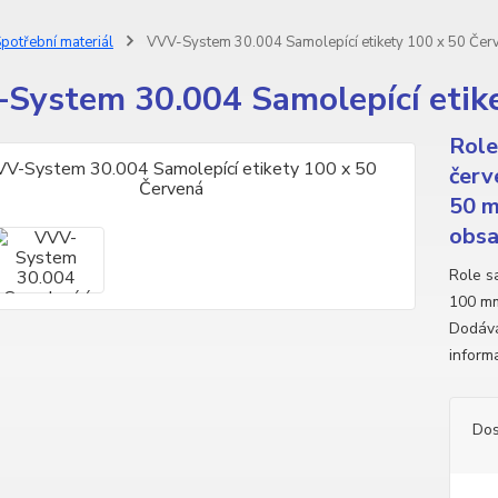
potřební materiál
VVV-System 30.004 Samolepící etikety 100 x 50 Čer
System 30.004 Samolepící etik
Role
červ
50 m
obsah
Role sa
100 mm
Dodává 
inform
Dos