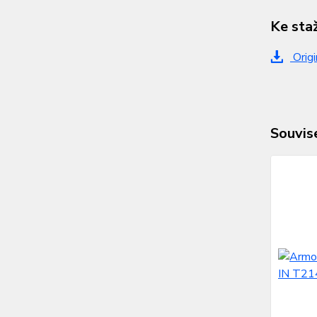
Ke sta
Origi
Souvise