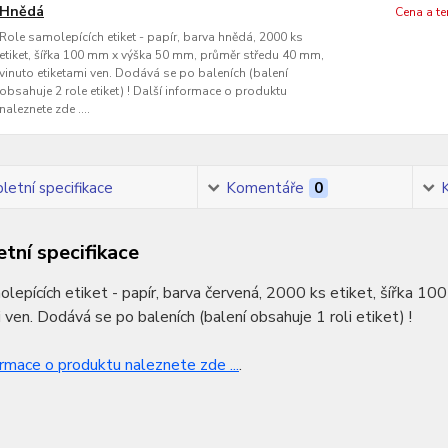
Hnědá
Cena a t
Role samolepících etiket - papír, barva hnědá, 2000 ks
etiket, šířka 100 mm x výška 50 mm, průměr středu 40 mm,
vinuto etiketami ven. Dodává se po baleních (balení
obsahuje 2 role etiket) ! Další informace o produktu
naleznete zde ....
etní specifikace
Komentáře
0
tní specifikace
lepících etiket - papír, barva červená, 2000 ks etiket, šířka 
 ven. Dodává se po baleních (balení obsahuje 1 roli etiket) !
ormace o produktu naleznete zde ...
.