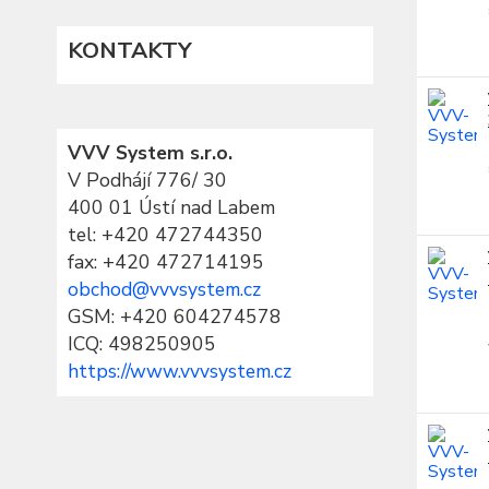
KONTAKTY
VVV System s.r.o.
V Podhájí 776/ 30
400 01 Ústí nad Labem
tel:
+420 472744350
fax: +420 472714195
obchod@vvvsystem.cz
GSM: +420 604274578
ICQ: 498250905
https://www.vvvsystem.cz