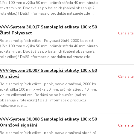
šířka 100 mm x výška 50 mm, průměr středu 40 mm, vinuto
etiketami ven. Dodává se po baleních (balení obsahuje 2
role etiket) ! Další informace o produktu naleznete zde ....
VVV-System 30.017 Samolepící etikety 100 x 50
Žlutá Polyexact
Cena a t
Role samolepících etiket - Polyexact žlutý, 2000 ks etiket,
šířka 100 mm x výška 50 mm, průměr středu 40 mm, vinuto
etiketami ven. Dodává se po baleních (balení obsahuje 2
role etiket) ! Další informace o produktu naleznete zde ....
VVV-System 30.007 Samolepící etikety 100 x 50
Oranžová
Cena a t
Role samolepících etiket - papír, barva oranžová, 2000 ks
etiket, šířka 100 mm x výška 50 mm, průměr středu 40 mm,
vinuto etiketami ven. Dodává se po baleních (balení
obsahuje 2 role etiket) ! Další informace o produktu
naleznete zde ....
VVV-System 30.008 Samolepící etikety 100 x 50
Oranžová signální
Cena a t
Role samolepících etiket - papír, barva oranžová signální,