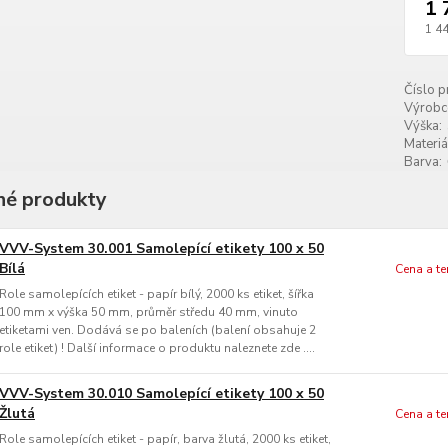
1 
1 4
Číslo p
Výrobc
Výška:
Materiá
Barva:
é produkty
VVV-System 30.001 Samolepící etikety 100 x 50
Bílá
Cena a t
Role samolepících etiket - papír bílý, 2000 ks etiket, šířka
100 mm x výška 50 mm, průměr středu 40 mm, vinuto
etiketami ven. Dodává se po baleních (balení obsahuje 2
role etiket) ! Další informace o produktu naleznete zde ....
VVV-System 30.010 Samolepící etikety 100 x 50
Žlutá
Cena a t
Role samolepících etiket - papír, barva žlutá, 2000 ks etiket,