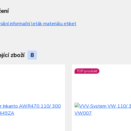
žení
nální informační leták materiálu etiket
jící zboží
8
TOP produkt