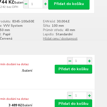
744 Kč
/
balení
Přidat do košíku
42 Kč
bez DPH
roduktu:
8345-100x50E
EAN kód:
30.004.E
e:
VVV System
Šířka:
100 mm
50 mm
Průměr středu:
40 mm
l:
Papír
Lepidlo:
Standardní
Červená
Hlídat cenu / dostupnost
ermín dodání na dotaz
Přidat do košíku
/
balení
ermín dodání na dotaz
Přidat do košíku
3 489 Kč
/
balení