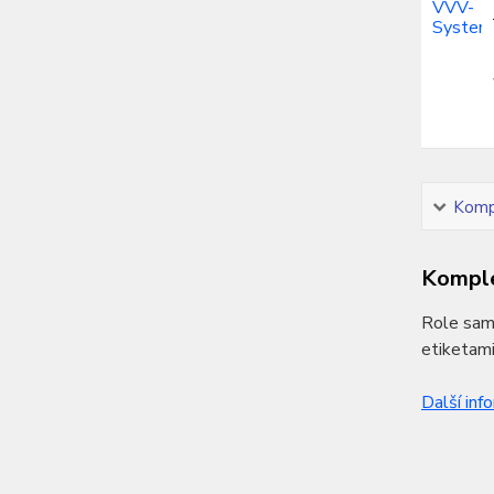
Kompl
Komple
Role samo
etiketami
Další inf