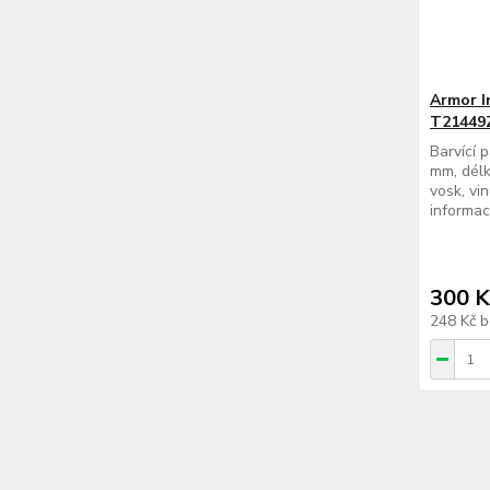
Armor I
T21449
Barvící 
mm, délk
vosk, vi
informac
300 K
248 Kč
b