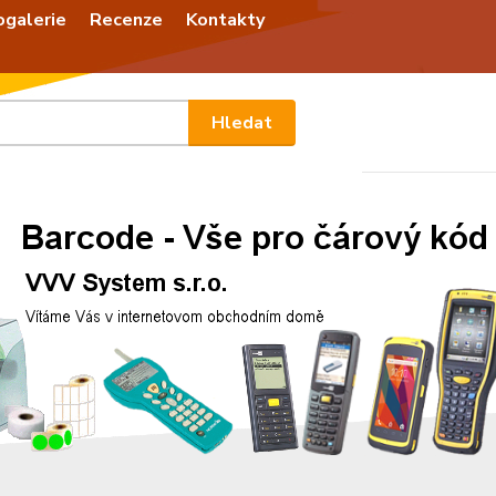
ogalerie
Recenze
Kontakty
Nevíte
Hledat
+420
Po - P