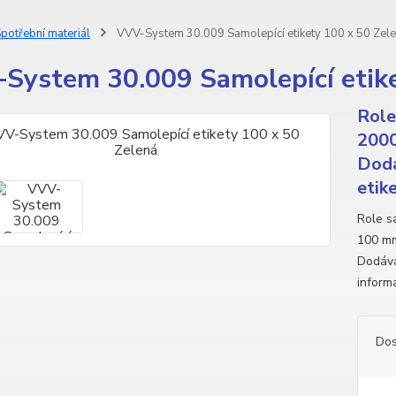
potřební materiál
VVV-System 30.009 Samolepící etikety 100 x 50 Zel
System 30.009 Samolepící etike
Role
2000
Dodá
etike
Role sa
100 mm
Dodává
inform
Dos