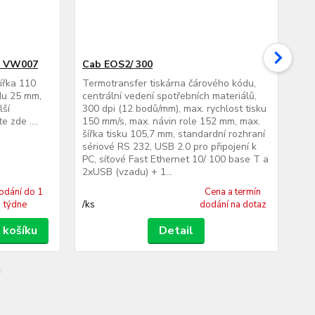
N VW007
Cab EOS2/ 300
Ca
šířka 110
Termotransfer tiskárna čárového kódu,
Ter
du 25 mm,
centrální vedení spotřebních materiálů,
cen
lší
300 dpi (12 bodů/mm), max. rychlost tisku
300
 zde ....
150 mm/s, max. návin role 152 mm, max.
150
šířka tisku 105,7 mm, standardní rozhraní
šíř
sériové RS 232, USB 2.0 pro připojení k
sér
PC, síťové Fast Ethernet 10/ 100 base T a
PC,
2xUSB (vzadu) + 1...
2xU
odání do 1
Cena a termín
/
ks
/
ks
týdne
dodání na dotaz
 košíku
Detail