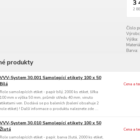
3 
2 8
Číslo p
Výrobc
Výška:
Materiá
Barva:
é produkty
VVV-System 30.001 Samolepící etikety 100 x 50
Bílá
Cena a t
Role samolepících etiket - papír bílý, 2000 ks etiket, šířka
100 mm x výška 50 mm, průměr středu 40 mm, vinuto
etiketami ven. Dodává se po baleních (balení obsahuje 2
role etiket) ! Další informace o produktu naleznete zde ....
VVV-System 30.010 Samolepící etikety 100 x 50
Žlutá
Cena a t
Role samolepících etiket - papír, barva žlutá, 2000 ks etiket,