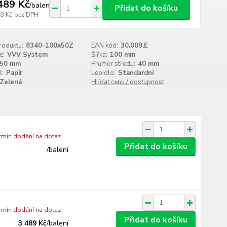
489 Kč
/
balení
Přidat do košíku
83 Kč
bez DPH
roduktu:
8340-100x50Z
EAN kód:
30.009.E
e:
VVV System
Šířka:
100 mm
50 mm
Průměr středu:
40 mm
l:
Papír
Lepidlo:
Standardní
Zelená
Hlídat cenu / dostupnost
ermín dodání na dotaz
Přidat do košíku
/
balení
ermín dodání na dotaz
Přidat do košíku
3 489 Kč
/
balení