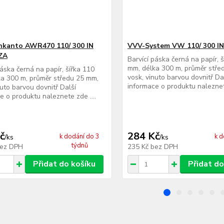
nkanto AWR470 110/ 300 IN
VVV-System VW 110/ 300 I
ZA
Barvící páska černá na papír, 
mm, délka 300 m, průměr stře
páska černá na papír, šířka 110
vosk, vinuto barvou dovnitř Da
a 300 m, průměr středu 25 mm,
informace o produktu naleznete
nuto barvou dovnitř Další
e o produktu naleznete zde ....
č
284 Kč
k dodání do 3
k d
/
ks
/
ks
týdnů
ez DPH
235 Kč
bez DPH
Přidat do košíku
Přidat do