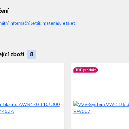
žení
nální informační leták materiálu etiket
jící zboží
8
TOP produkt