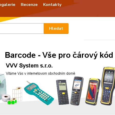
ogalerie
Recenze
Kontakty
Nevíte
Hledat
+420
Po - P