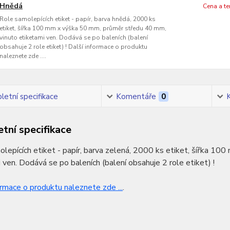
Hnědá
Cena a t
Role samolepících etiket - papír, barva hnědá, 2000 ks
etiket, šířka 100 mm x výška 50 mm, průměr středu 40 mm,
vinuto etiketami ven. Dodává se po baleních (balení
obsahuje 2 role etiket) ! Další informace o produktu
naleznete zde ....
etní specifikace
Komentáře
0
tní specifikace
lepících etiket - papír, barva zelená, 2000 ks etiket, šířka 1
 ven. Dodává se po baleních (balení obsahuje 2 role etiket) !
ormace o produktu naleznete zde ...
.