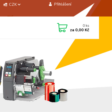
Přihlášení
CZK
 si rady? Zavolejte.
0
ks
 472744350
za
0,00 Kč
á 8:00 - 15:00