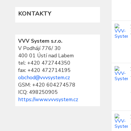
KONTAKTY
VVV System s.r.o.
V Podhájí 776/ 30
400 01 Ústí nad Labem
tel:
+420 472744350
fax: +420 472714195
obchod@vvvsystem.cz
GSM: +420 604274578
ICQ: 498250905
https://www.vvvsystem.cz