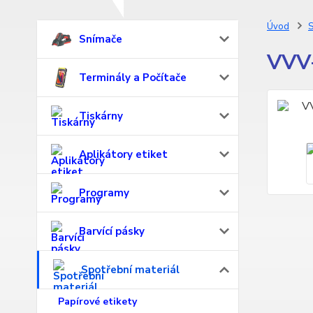
Úvod
S
Snímače
VVV-
Terminály a Počítače
Tiskárny
Aplikátory etiket
Programy
Barvící pásky
Spotřební materiál
Papírové etikety