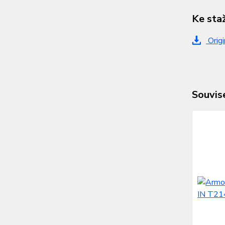
Ke sta
Origi
Souvise