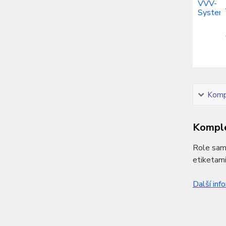
Kompl
Komple
Role samo
etiketami
Další inf