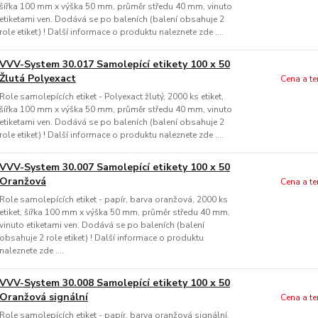
šířka 100 mm x výška 50 mm, průměr středu 40 mm, vinuto
etiketami ven. Dodává se po baleních (balení obsahuje 2
role etiket) ! Další informace o produktu naleznete zde ....
VVV-System 30.017 Samolepící etikety 100 x 50
Žlutá Polyexact
Cena a t
Role samolepících etiket - Polyexact žlutý, 2000 ks etiket,
šířka 100 mm x výška 50 mm, průměr středu 40 mm, vinuto
etiketami ven. Dodává se po baleních (balení obsahuje 2
role etiket) ! Další informace o produktu naleznete zde ....
VVV-System 30.007 Samolepící etikety 100 x 50
Oranžová
Cena a t
Role samolepících etiket - papír, barva oranžová, 2000 ks
etiket, šířka 100 mm x výška 50 mm, průměr středu 40 mm,
vinuto etiketami ven. Dodává se po baleních (balení
obsahuje 2 role etiket) ! Další informace o produktu
naleznete zde ....
VVV-System 30.008 Samolepící etikety 100 x 50
Oranžová signální
Cena a t
Role samolepících etiket - papír, barva oranžová signální,