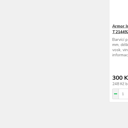
Armor I
T21449
Barvící 
mm, délk
vosk, vi
informac
300 K
248 Kč
b