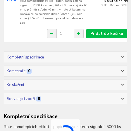
Role samolepících etiket - papír, barva zelená
3 430 Kč
/
balení
signální, 2000 ks etiket, šířka 60 mm x výška 60
2 835 Kč
bez DPH
mm, průměr středu 40 mm, vinuto etiketami ven.
Dodává se po baleních (balení obsahuje 3 role
etiket) ! Další informace o produktu naleznete
zde ....
Přidat do košíku
Kompletní specifikace
Komentáře
0
Ke stažení
Související zboží
8
Kompletní specifikace
Role samolepících etiket - papír, barva zelená signální, 5000 ks