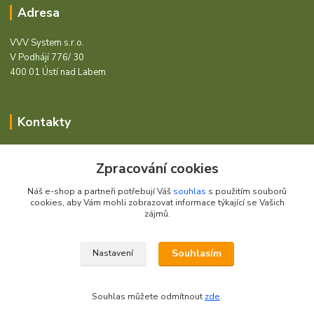
Adresa
VVV System s.r.o.
V Podhájí 776/ 30
400 01 Ústí nad Labem
Kontakty
Barcode - Vše pro čárový kód.
Zpracování cookies
+420 472744350
Náš e-shop a partneři potřebují Váš
souhlas
s použitím souborů
Po - Pá 8:00 - 15:00
cookies, aby Vám mohli zobrazovat informace týkající se Vašich
zájmů.
obchod@vvvsystem.cz
Souhlasím
Nastavení
© 2021 VVV System s.r.o.
Souhlas můžete odmítnout
zde
.
Vytvořeno na
Eshop-rychle.cz