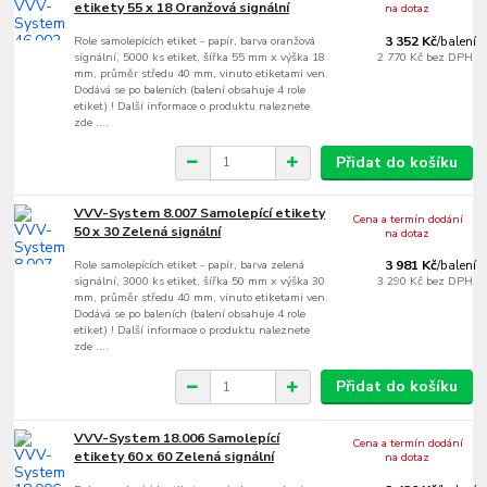
etikety 55 x 18 Oranžová signální
na dotaz
Role samolepících etiket - papír, barva oranžová
3 352 Kč
/
balení
signální, 5000 ks etiket, šířka 55 mm x výška 18
2 770 Kč
bez DPH
mm, průměr středu 40 mm, vinuto etiketami ven.
Dodává se po baleních (balení obsahuje 4 role
etiket) ! Další informace o produktu naleznete
zde ....
Přidat do košíku
VVV-System 8.007 Samolepící etikety
Cena a termín dodání
50 x 30 Zelená signální
na dotaz
Role samolepících etiket - papír, barva zelená
3 981 Kč
/
balení
signální, 3000 ks etiket, šířka 50 mm x výška 30
3 290 Kč
bez DPH
mm, průměr středu 40 mm, vinuto etiketami ven.
Dodává se po baleních (balení obsahuje 4 role
etiket) ! Další informace o produktu naleznete
zde ....
Přidat do košíku
VVV-System 18.006 Samolepící
Cena a termín dodání
etikety 60 x 60 Zelená signální
na dotaz