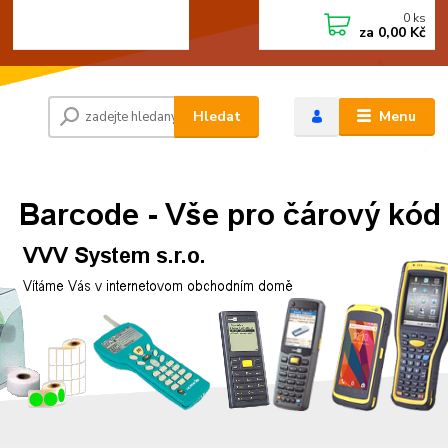
0
ks
+420 472744350
CZK
za
0,00 Kč
Po - Pá 8:00 - 15:00
Hledat
Menu