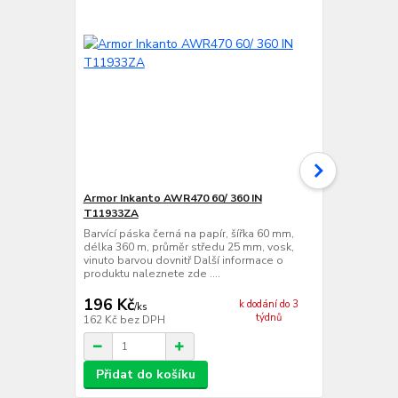
Armor Inkanto AWR470 60/ 360 IN
VVV-System
T11933ZA
Barvící páska
délka 360 m,
Barvící páska černá na papír, šířka 60 mm,
vinuto barvo
délka 360 m, průměr středu 25 mm, vosk,
produktu nale
vinuto barvou dovnitř Další informace o
produktu naleznete zde ....
196 Kč
201 Kč
k dodání do 3
/
ks
/
ks
týdnů
162 Kč
bez DPH
166 Kč
bez 
Přidat do košíku
Přidat d