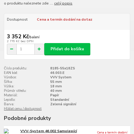
o produktu naleznete zde ....
celý popis
Dostupnost
Cena a termín dodání na dotaz
3 352 Kč
/
balení
2 770 Kč
bez DPH
Přidat do košíku
Číslo produktu:
8185-55x18ZS
EAN kód:
46.003.E
Výrobce:
VVV System
Šířka:
55 mm
Výška:
18 mm
Průměr středu:
40 mm
Materiál:
Papír
Lepidlo:
Standardní
Barva:
Zelená signální
Hlídat cenu / dostupnost
Podobné produkty
VVV-System 46.002 Samolepící
Cena a termín dodání