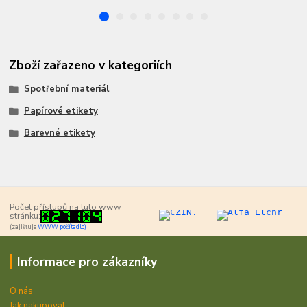
Zboží zařazeno v kategoriích
Spotřební materiál
Papírové etikety
Barevné etikety
Počet přístupů na tuto www
stránku:
(zajišťuje
WWW počítadlo)
Informace pro zákazníky
O nás
Jak nakupovat