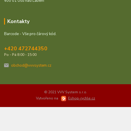
400 01 Ústí nad Labem
Kontakty
Barcode - Vše pro čárový kód.
+420 472744350
Po - Pá 8:00 - 15:00
obchod@vvvsystem.cz
© 2021 VVV System s.r.o.
Vytvořeno na
Eshop-rychle.cz