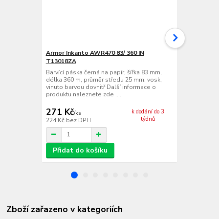
Armor Inkanto AWR470 83/ 360 IN
VVV-System
T13018ZA
Barvící páska
délka 360 m,
Barvící páska černá na papír, šířka 83 mm,
vinuto barvo
délka 360 m, průměr středu 25 mm, vosk,
produktu nale
vinuto barvou dovnitř Další informace o
produktu naleznete zde ....
271 Kč
276 Kč
k dodání do 3
/
ks
/
ks
týdnů
224 Kč
bez DPH
228 Kč
bez 
Přidat do košíku
Přidat d
Zboží zařazeno v kategoriích