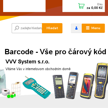
0
ks
+420 472744350
CZK
za
0,00 Kč
Po - Pá 8:00 - 15:00
Hledat
Menu