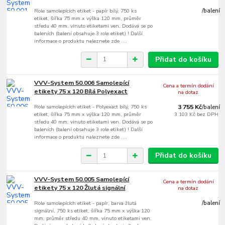
Role samolepících etiket - papír bílý, 750 ks
/
balení
etiket, šířka 75 mm x výška 120 mm, průměr
středu 40 mm, vinuto etiketami ven. Dodává se po
baleních (balení obsahuje 3 role etiket) ! Další
informace o produktu naleznete zde ....
Přidat do košíku
VVV-System 50.006 Samolepící
Cena a termín dodání
etikety 75 x 120 Bílá Polyexact
na dotaz
Role samolepících etiket - Polyexact bílý, 750 ks
3 755 Kč
/
balení
etiket, šířka 75 mm x výška 120 mm, průměr
3 103 Kč
bez DPH
středu 40 mm, vinuto etiketami ven. Dodává se po
baleních (balení obsahuje 3 role etiket) ! Další
informace o produktu naleznete zde ....
Přidat do košíku
VVV-System 50.005 Samolepící
Cena a termín dodání
etikety 75 x 120 Žlutá signální
na dotaz
Role samolepících etiket - papír, barva žlutá
/
balení
signální, 750 ks etiket, šířka 75 mm x výška 120
mm, průměr středu 40 mm, vinuto etiketami ven.