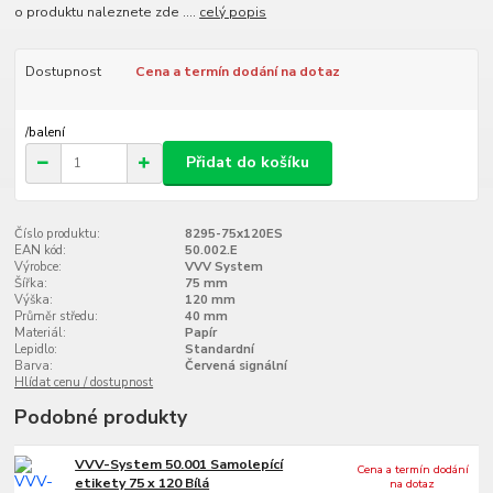
o produktu naleznete zde ....
celý popis
Dostupnost
Cena a termín dodání na dotaz
/
balení
Přidat do košíku
Číslo produktu:
8295-75x120ES
EAN kód:
50.002.E
Výrobce:
VVV System
Šířka:
75 mm
Výška:
120 mm
Průměr středu:
40 mm
Materiál:
Papír
Lepidlo:
Standardní
Barva:
Červená signální
Hlídat cenu / dostupnost
Podobné produkty
VVV-System 50.001 Samolepící
Cena a termín dodání
etikety 75 x 120 Bílá
na dotaz