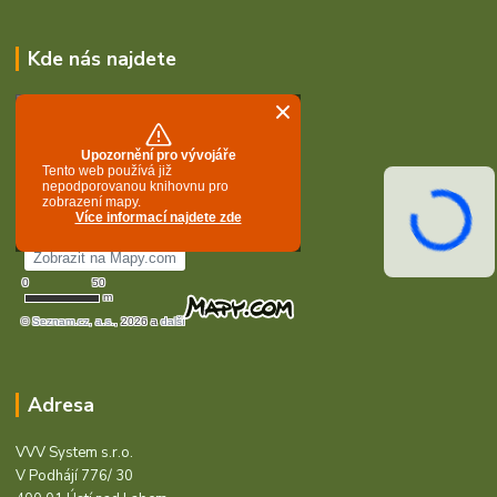
Kde nás najdete
Adresa
VVV System s.r.o.
V Podhájí 776/ 30