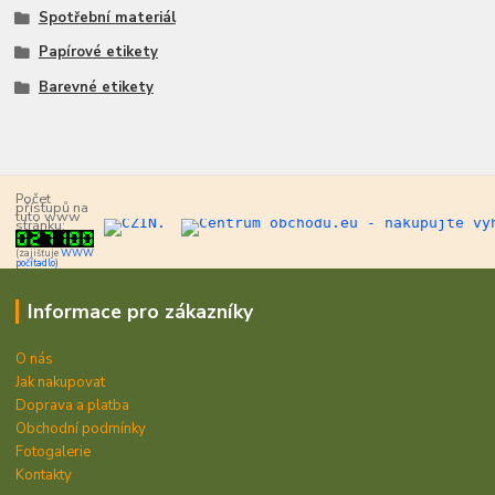
Spotřební materiál
Papírové etikety
Barevné etikety
Počet
přístupů na
tuto www
stránku:
(zajišťuje
WWW
počítadlo)
Informace pro zákazníky
O nás
Jak nakupovat
Doprava a platba
Obchodní podmínky
Fotogalerie
Kontakty