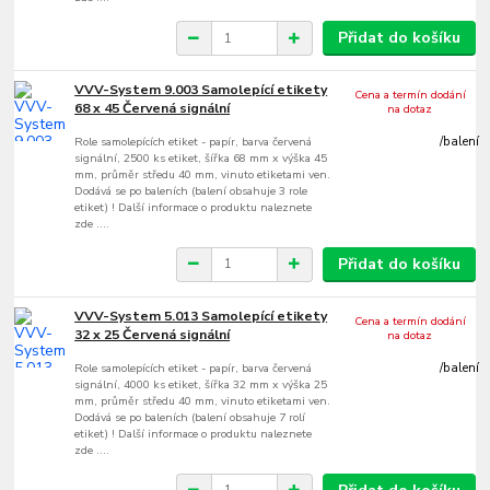
Přidat do košíku
VVV-System 9.003 Samolepící etikety
Cena a termín dodání
68 x 45 Červená signální
na dotaz
Role samolepících etiket - papír, barva červená
/
balení
signální, 2500 ks etiket, šířka 68 mm x výška 45
mm, průměr středu 40 mm, vinuto etiketami ven.
Dodává se po baleních (balení obsahuje 3 role
etiket) ! Další informace o produktu naleznete
zde ....
Přidat do košíku
VVV-System 5.013 Samolepící etikety
Cena a termín dodání
32 x 25 Červená signální
na dotaz
Role samolepících etiket - papír, barva červená
/
balení
signální, 4000 ks etiket, šířka 32 mm x výška 25
mm, průměr středu 40 mm, vinuto etiketami ven.
Dodává se po baleních (balení obsahuje 7 rolí
etiket) ! Další informace o produktu naleznete
zde ....