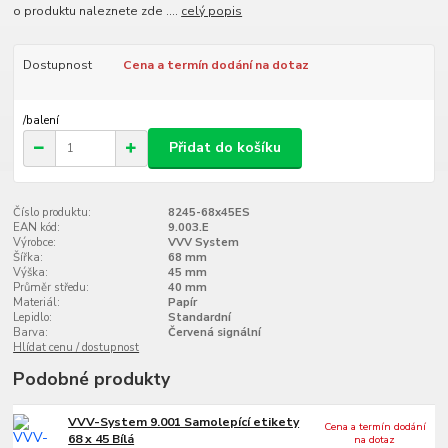
o produktu naleznete zde ....
celý popis
Dostupnost
Cena a termín dodání na dotaz
/
balení
Přidat do košíku
Číslo produktu:
8245-68x45ES
EAN kód:
9.003.E
Výrobce:
VVV System
Šířka:
68 mm
Výška:
45 mm
Průměr středu:
40 mm
Materiál:
Papír
Lepidlo:
Standardní
Barva:
Červená signální
Hlídat cenu / dostupnost
Podobné produkty
VVV-System 9.001 Samolepící etikety
Cena a termín dodání
68 x 45 Bílá
na dotaz