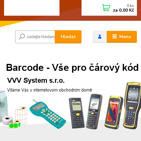
0
ks
+420 472744350
CZK
za
0,00 Kč
Po - Pá 8:00 - 15:00
Hledat
Menu