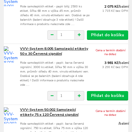
Role samolepících etiket - papír bílý, 2500 ks
2 075 Kč
/
balení
etiket, šířka 68 mm x výška 45 mm, průměr
1 715 Kč
bez DPH
středu 40 mm, vinuto etiketami ven. Dodává se po
baleních (balení obsahuje 3 role etiket) ! Další
informace o produktu naleznete zde ....
Přidat do košíku
VVV-System 8.005 Samolepící etikety
Cena a termín dodání
50 x 30 Červená signální
na dotaz
Role samolepících etiket - papír, barva červená
3 981 Kč
/
balení
signální, 3000 ks etiket, šířka 50 mm x výška 30
3 290 Kč
bez DPH
mm, průměr středu 40 mm, vinuto etiketami ven.
Dodává se po baleních (balení obsahuje 4 role
etiket) ! Další informace o produktu naleznete
zde ....
Přidat do košíku
VVV-System 50.002 Samolepící
Cena a termín dodání
etikety 75 x 120 Červená signální
na dotaz
Role samolepících etiket - papír, barva červená
/
balení
signální, 750 ks etiket, šířka 75 mm x výška 120