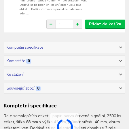
mm, průměr středu 40 mm, vinuto etiketami ven.
Dodává se po baleních (balení obsahuje 3 role
etiket) ! Další informace o produktu naleznete
zde ....
Přidat do košíku
Kompletní specifikace
Komentáře
0
Ke stažení
Související zboží
8
Kompletní specifikace
Role samolepících etiket - papír, barva červená signální, 2500 ks
etiket, šířka 68 mm x výška 45 mm, průměr středu 40 mm, vinuto
etiketami ven. Dodává se po baleních (balení obsahuje 3 role