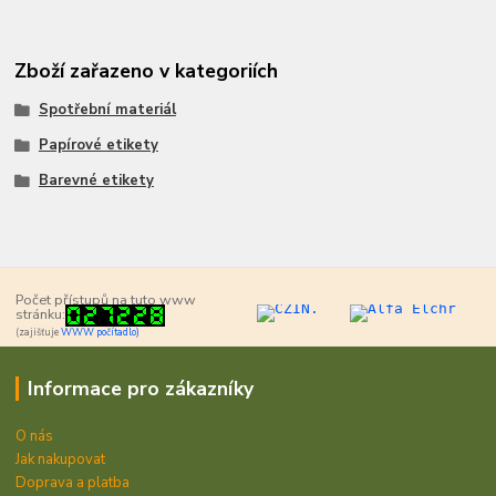
Zboží zařazeno v kategoriích
Spotřební materiál
Papírové etikety
Barevné etikety
Počet přístupů na tuto www
stránku:
(zajišťuje
WWW počítadlo)
Informace pro zákazníky
O nás
Jak nakupovat
Doprava a platba