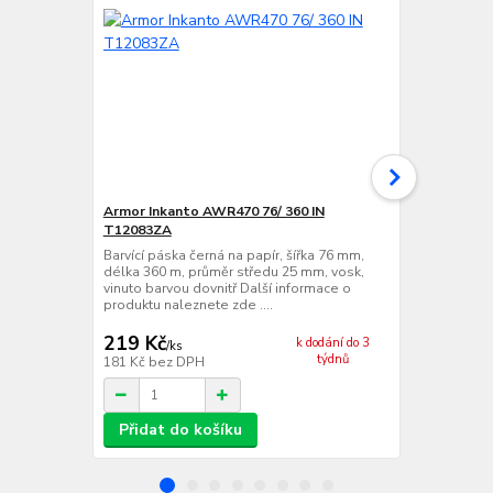
Armor Inkanto AWR470 76/ 360 IN
VVV-System
T12083ZA
Barvící páska
délka 360 m,
Barvící páska černá na papír, šířka 76 mm,
vinuto barvo
délka 360 m, průměr středu 25 mm, vosk,
produktu nale
vinuto barvou dovnitř Další informace o
produktu naleznete zde ....
219 Kč
236 Kč
k dodání do 3
/
ks
/
ks
týdnů
181 Kč
bez DPH
195 Kč
bez 
Přidat do košíku
Přidat d