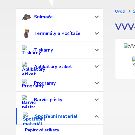
Úvod
S
Snímače
VVV-
Terminály a Počítače
Tiskárny
Aplikátory etiket
Programy
Barvící pásky
Spotřební materiál
Papírové etikety