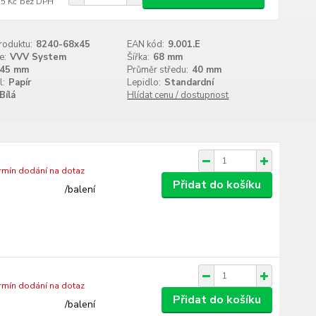
15 Kč
bez DPH
roduktu:
8240-68x45
EAN kód:
9.001.E
e:
VVV System
Šířka:
68 mm
45 mm
Průměr středu:
40 mm
l:
Papír
Lepidlo:
Standardní
Bílá
Hlídat cenu / dostupnost
ermín dodání na dotaz
Přidat do košíku
/
balení
ermín dodání na dotaz
Přidat do košíku
/
balení