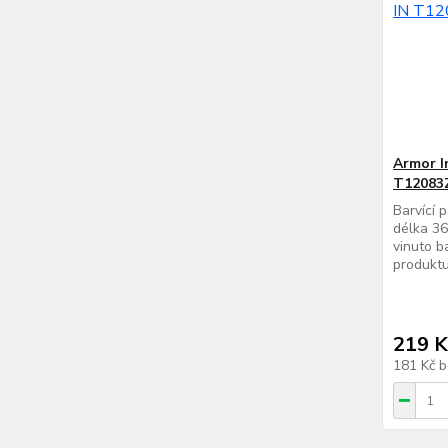
Armor I
T12083
Barvící 
délka 36
vinuto b
produktu
219 K
181 Kč
b