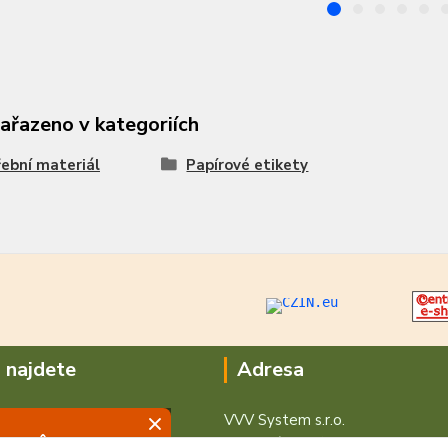
zařazeno v kategoriích
ební materiál
Papírové etikety
 najdete
Adresa
VVV System s.r.o.
V Podhájí 776/ 30