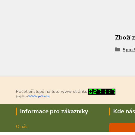
Zboží 
Spotř
Počet přístupů na tuto www stránku:
(zajišťuje
WWW počítadlo)
Informace pro zákazníky
Kde nás
O nás
Jak nakupovat