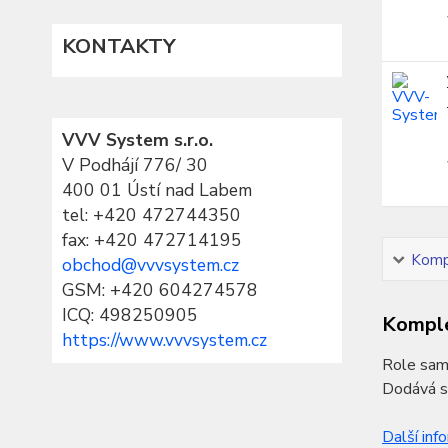
KONTAKTY
VVV System s.r.o.
V Podhájí 776/ 30
400 01 Ústí nad Labem
tel:
+420 472744350
fax: +420 472714195
Kompl
obchod@vvvsystem.cz
GSM: +420 604274578
ICQ: 498250905
Komple
https://www.vvvsystem.cz
Role samo
Dodává se
Další inf