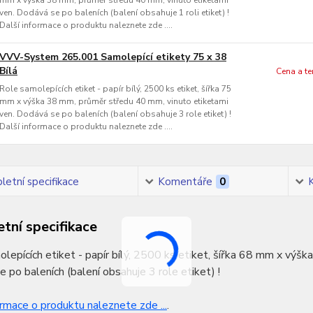
mm x výška 38 mm, průměr středu 40 mm, vinuto etiketami
ven. Dodává se po baleních (balení obsahuje 1 roli etiket) !
Další informace o produktu naleznete zde ....
VVV-System 265.001 Samolepící etikety 75 x 38
Bílá
Cena a t
Role samolepících etiket - papír bílý, 2500 ks etiket, šířka 75
mm x výška 38 mm, průměr středu 40 mm, vinuto etiketami
ven. Dodává se po baleních (balení obsahuje 3 role etiket) !
Další informace o produktu naleznete zde ....
etní specifikace
Komentáře
0
tní specifikace
lepících etiket - papír bílý, 2500 ks etiket, šířka 68 mm x výš
 po baleních (balení obsahuje 3 role etiket) !
ormace o produktu naleznete zde ...
.