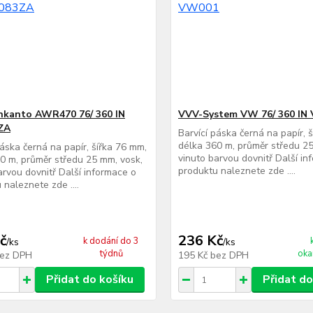
nkanto AWR470 76/ 360 IN
VVV-System VW 76/ 360 IN
ZA
Barvící páska černá na papír, 
délka 360 m, průměr středu 25
páska černá na papír, šířka 76 mm,
vinuto barvou dovnitř Další in
0 m, průměr středu 25 mm, vosk,
produktu naleznete zde ....
arvou dovnitř Další informace o
 naleznete zde ....
č
236 Kč
k dodání do 3
/
ks
/
ks
týdnů
oka
ez DPH
195 Kč
bez DPH
Přidat do košíku
Přidat do