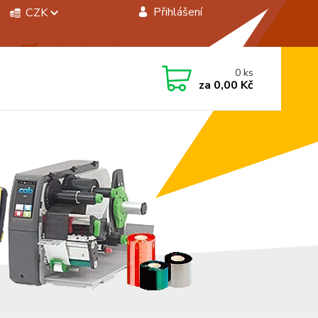
Přihlášení
CZK
 si rady? Zavolejte.
0
ks
 472744350
za
0,00 Kč
á 8:00 - 15:00