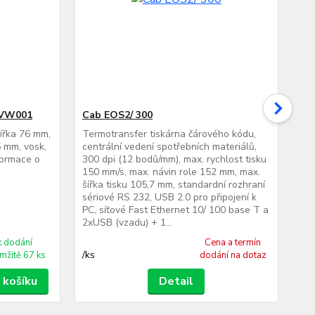
 VW001
Cab EOS2/ 300
Ca
šířka 76 mm,
Termotransfer tiskárna čárového kódu,
Ter
 mm, vosk,
centrální vedení spotřebních materiálů,
cen
formace o
300 dpi (12 bodů/mm), max. rychlost tisku
300
150 mm/s, max. návin role 152 mm, max.
150
šířka tisku 105,7 mm, standardní rozhraní
šíř
sériové RS 232, USB 2.0 pro připojení k
sér
PC, síťové Fast Ethernet 10/ 100 base T a
PC,
2xUSB (vzadu) + 1...
2xU
k dodání
Cena a termín
/
ks
/
ks
mžitě 67 ks
dodání na dotaz
 košíku
Detail