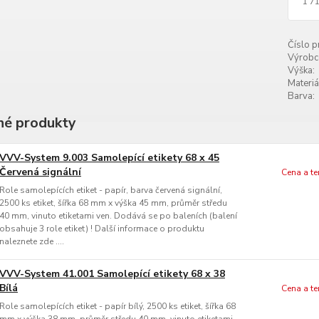
1 7
Číslo p
Výrobc
Výška:
Materiá
Barva:
é produkty
VVV-System 9.003 Samolepící etikety 68 x 45
Červená signální
Cena a t
Role samolepících etiket - papír, barva červená signální,
2500 ks etiket, šířka 68 mm x výška 45 mm, průměr středu
40 mm, vinuto etiketami ven. Dodává se po baleních (balení
obsahuje 3 role etiket) ! Další informace o produktu
naleznete zde ....
VVV-System 41.001 Samolepící etikety 68 x 38
Bílá
Cena a t
Role samolepících etiket - papír bílý, 2500 ks etiket, šířka 68