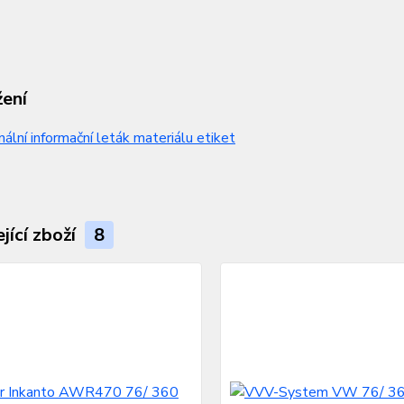
žení
nální informační leták materiálu etiket
jící zboží
8