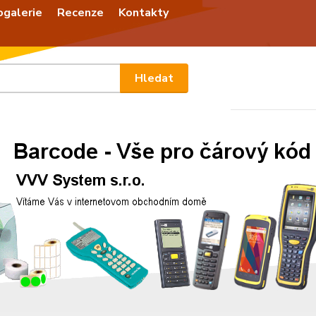
ogalerie
Recenze
Kontakty
Nevíte
Hledat
+420
Po - P