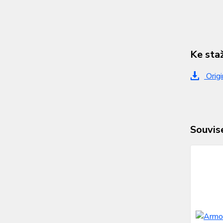
Ke sta
Origi
Souvise