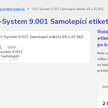
potřební materiál
VVV-System 9.001 Samolepící etikety 68 x 45 Bílá
System 9.001 Samolepící etiket
Role
etik
po b
Role sa
výška 
po bale
produk
Dos
2 