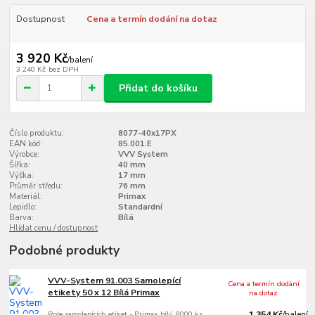
Dostupnost
Cena a termín dodání na dotaz
3 920 Kč
/
balení
3 240 Kč
bez DPH
Přidat do košíku
Číslo produktu:
8077-40x17PX
EAN kód:
85.001.E
Výrobce:
VVV System
Šířka:
40 mm
Výška:
17 mm
Průměr středu:
76 mm
Materiál:
Primax
Lepidlo:
Standardní
Barva:
Bílá
Hlídat cenu / dostupnost
Podobné produkty
VVV-System 91.003 Samolepící
Cena a termín dodání
etikety 50 x 12 Bílá Primax
na dotaz
Role samolepících etiket - Primax bílý, 8000 ks
1 354 Kč
/
balení