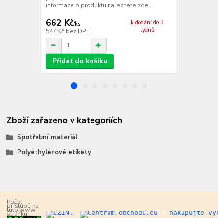
informace o produktu naleznete zde ....
662 Kč
572 Kč
k dodání do 3
/
ks
/
ks
týdnů
547 Kč
bez DPH
473 Kč
bez 
Přidat do košíku
Přidat d
Zboží zařazeno v kategoriích
Spotřební materiál
Polyethylenové etikety
Počet
přístupů na
tuto www
stránku: