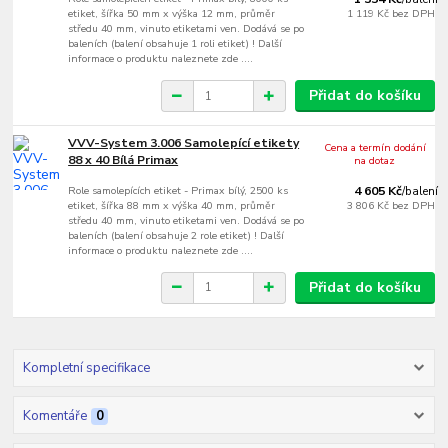
etiket, šířka 50 mm x výška 12 mm, průměr
1 119 Kč
bez DPH
středu 40 mm, vinuto etiketami ven. Dodává se po
baleních (balení obsahuje 1 roli etiket) ! Další
informace o produktu naleznete zde ....
Přidat do košíku
VVV-System 3.006 Samolepící etikety
Cena a termín dodání
88 x 40 Bílá Primax
na dotaz
Role samolepících etiket - Primax bílý, 2500 ks
4 605 Kč
/
balení
etiket, šířka 88 mm x výška 40 mm, průměr
3 806 Kč
bez DPH
středu 40 mm, vinuto etiketami ven. Dodává se po
baleních (balení obsahuje 2 role etiket) ! Další
informace o produktu naleznete zde ....
Přidat do košíku
Kompletní specifikace
Komentáře
0