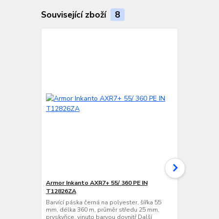
Související zboží
8
Armor Inkanto AXR7+ 55/ 360 PE IN
VVV-System 
T12826ZA
Barvící páska
mm, délka 3
Barvící páska černá na polyester, šířka 55
pryskyřice, v
mm, délka 360 m, průměr středu 25 mm,
informace o 
pryskyřice, vinuto barvou dovnitř Další