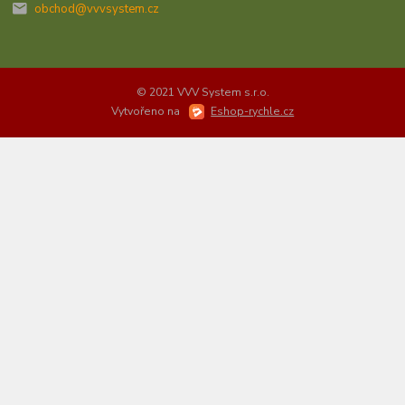
obchod@vvvsystem.cz
© 2021 VVV System s.r.o.
Vytvořeno na
Eshop-rychle.cz