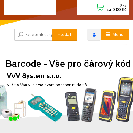
0
ks
+420 472744350
CZK
za
0,00 Kč
Po - Pá 8:00 - 15:00
Hledat
Menu