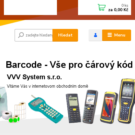
0
ks
+420 472744350
CZK
za
0,00 Kč
Po - Pá 8:00 - 15:00
Hledat
Menu