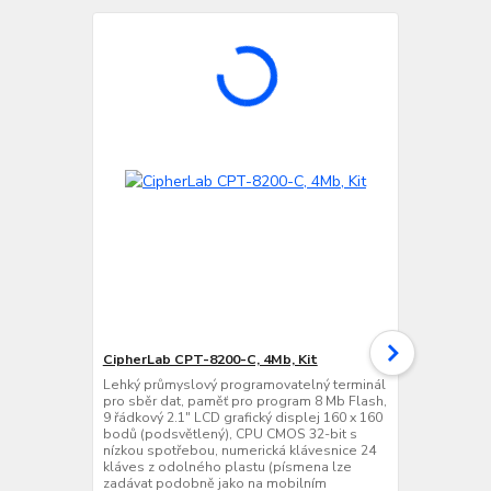
CipherLab CPT-8200-C, 4Mb, Kit
CipherLab C
Lehký průmyslový programovatelný terminál
Lehký průmy
pro sběr dat, paměť pro program 8 Mb Flash,
bezdrátový t
9 řádkový 2.1" LCD grafický displej 160 x 160
program 8 Mb
bodů (podsvětlený), CPU CMOS 32-bit s
grafický dis
nízkou spotřebou, numerická klávesnice 24
(podsvětlený
kláves z odolného plastu (písmena lze
spotřebou, n
zadávat podobně jako na mobilním
odolného pl