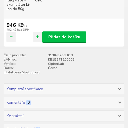
Recyklace -
0 Kč
akumulátor Li-
ion do 50g
946 Kč
/
ks
782 Kč
bez DPH
Přidat do košíku
Číslo produktu:
3130-8200LION
EAN kód:
KB1B371200005
Výrobce:
CipherLab
Barva:
Černá
Hlídat cenu / dostupnost
Kompletní specifikace
Komentáře
0
Ke stažení