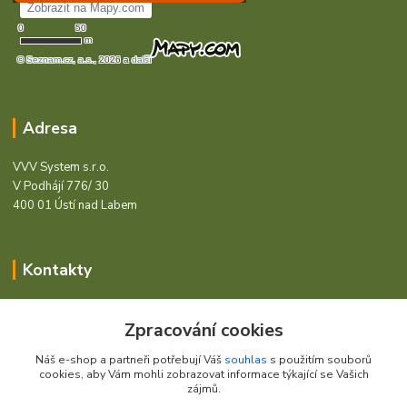
Adresa
VVV System s.r.o.
V Podhájí 776/ 30
400 01 Ústí nad Labem
Kontakty
Barcode - Vše pro čárový kód.
Zpracování cookies
+420 472744350
Náš e-shop a partneři potřebují Váš
souhlas
s použitím souborů
Po - Pá 8:00 - 15:00
cookies, aby Vám mohli zobrazovat informace týkající se Vašich
zájmů.
obchod@vvvsystem.cz