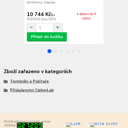
telefonu), napáje...
podobně jako
10 744 Kč
k dodání do 6
/
ks
týdnů
8 879 Kč
bez DPH
/
ks
Přidat do košíku
Zboží zařazeno v kategoriích
Terminály a Počítače
Příslušenství CipherLab
Počet přístupů na tuto www
stránku: