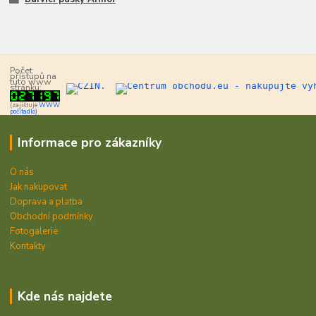
Počet
přístupů na
tuto www
stránku:
(zajišťuje
WWW
počítadlo)
Informace pro zákazníky
O nás
Jak nakupovat
Doprava a platba
Obchodní podmínky
Fotogalerie
Kontakty
Kde nás najdete