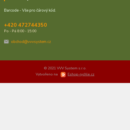
Barcode - Vše pro čárový kód.
+420 472744350
Po - Pá 8:00 - 15:00
obchod@vvvsystem.cz
© 2021 VVV System s.r.o.
Vytvořeno na
Eshop-rychle.cz