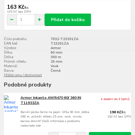
163 Kč
/
ks
135 Kč
bez DPH
Přidat do košíku
Číslo produktu:
7032-T23201ZA
EAN kód:
T23201ZA
Výrobce:
Armor
Šířka:
60 mm
Délka:
300 m
Průměr středu:
25 mm
Materiál:
Vosk
Barva:
Černá
Hlídat cenu / dostupnost
Podobné produkty
Armor Inkanto AWR470 60/ 360 IN
k dodání do 3 týdnů
T11933ZA
Barvící páska černá na papír, šířka 60 mm, délka
196 Kč
/
ks
360 m, průměr středu 25 mm, vosk, vinuto
162 Kč
bez DPH
barvou dovnitř Další informace o produktu
naleznete zde ....