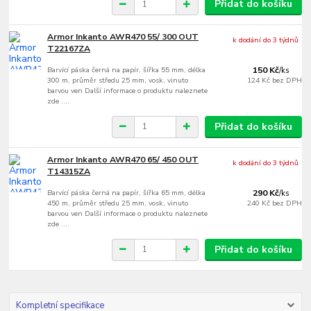
Přidat do košíku
Armor Inkanto AWR470 55/ 300 OUT
k dodání do 3 týdnů
T22167ZA
Barvící páska černá na papír, šířka 55 mm, délka
150 Kč
/
ks
300 m, průměr středu 25 mm, vosk, vinuto
124 Kč
bez DPH
barvou ven Další informace o produktu naleznete
zde ....
Přidat do košíku
Armor Inkanto AWR470 65/ 450 OUT
k dodání do 3 týdnů
T14315ZA
Barvící páska černá na papír, šířka 65 mm, délka
290 Kč
/
ks
450 m, průměr středu 25 mm, vosk, vinuto
240 Kč
bez DPH
barvou ven Další informace o produktu naleznete
zde ....
Přidat do košíku
Kompletní specifikace