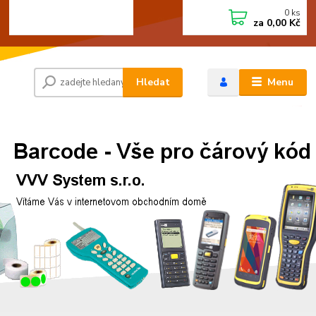
0
ks
+420 472744350
CZK
za
0,00 Kč
Po - Pá 8:00 - 15:00
Hledat
Menu