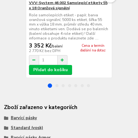
VVV-System 46.002 Samolepící etikety 55
Cab EOS2/ 3
x 18 Oranžová signální
Termotransfe
centrální ve
Role samolepících etiket - papír, barva
dpi (12 bodů
oranžová signální, 5000 ks etiket, šířka 55
mm/s, max. n
mm x výška 18 mm, průměr středu 40 mm,
tisku 105,7 
vinuto etiketami ven. Dodává se po baleních
RS 232, USB 2
(balení obsahuje 4 role etiket) ! Další
Fast Etherne
informace o produktu naleznete zde ....
+ 1...
3 352 Kč
Cena a termín
/
balení
dodání na dotaz
2 770 Kč
bez DPH
/
ks
Přidat do košíku
Zboží zařazeno v kategoriích
Barvící pásky
Standard (vosk)
Barvící pásky Armor