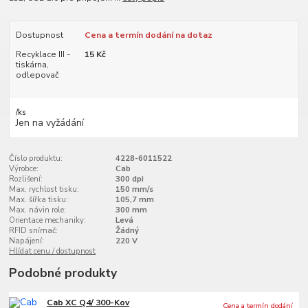
Dostupnost
Cena a termín dodání na dotaz
Recyklace III -
15 Kč
tiskárna,
odlepovač
/
ks
Jen na vyžádání
Číslo produktu:
4228-6011522
Výrobce:
Cab
Rozlišení:
300 dpi
Max. rychlost tisku:
150 mm/s
Max. šířka tisku:
105,7 mm
Max. návin role:
300 mm
Orientace mechaniky:
Levá
RFID snímač:
Žádný
Napájení:
220 V
Hlídat cenu / dostupnost
Podobné produkty
Cab XC Q4/ 300-Kov
Cena a termín dodání