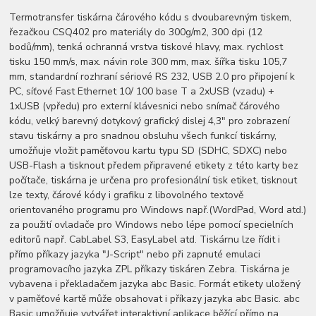
Termotransfer tiskárna čárového kódu s dvoubarevným tiskem,
řezačkou CSQ402 pro materiály do 300g/m2, 300 dpi (12
bodů/mm), tenká ochranná vrstva tiskové hlavy, max. rychlost
tisku 150 mm/s, max. návin role 300 mm, max. šířka tisku 105,7
mm, standardní rozhraní sériové RS 232, USB 2.0 pro připojení k
PC, síťové Fast Ethernet 10/ 100 base T a 2xUSB (vzadu) +
1xUSB (vpředu) pro externí klávesnici nebo snímač čárového
kódu, velký barevný dotykový grafický dislej 4,3" pro zobrazení
stavu tiskárny a pro snadnou obsluhu všech funkcí tiskárny,
umožňuje vložit paměťovou kartu typu SD (SDHC, SDXC) nebo
USB-Flash a tisknout předem připravené etikety z této karty bez
počítače, tiskárna je určena pro profesionální tisk etiket, tisknout
lze texty, čárové kódy i grafiku z libovolného textově
orientovaného programu pro Windows např.(WordPad, Word atd.)
za použití ovladače pro Windows nebo lépe pomocí specielních
editorů např. CabLabel S3, EasyLabel atd. Tiskárnu lze řídit i
přímo příkazy jazyka "J-Script" nebo při zapnuté emulaci
programovacího jazyka ZPL příkazy tiskáren Zebra. Tiskárna je
vybavena i překladačem jazyka abc Basic. Formát etikety uložený
v paměťové kartě může obsahovat i příkazy jazyka abc Basic. abc
Basic umožňuje vytvářet interaktivní aplikace běžící přímo na