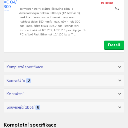
na dotaz
Termotransfer tiskárna čárového kódu s
/
ks
dvoubarevným tiskem, 300 dpi (12 bodů/mm),
tenká ochranná vrstva tiskové hlavy, max.
rychlost tisku 150 mm/s, max. návin role 300
mm, max. šířka tisku 105,7 mm, standardní
rozhraní sériové RS 232, USB 2.0 pro připojení k
PC, síťové Fast Ethernet 10/ 100 base T ...
Detail
Kompletní specifikace
Komentáře
0
Ke stažení
Související zboží
8
Kompletní specifikace