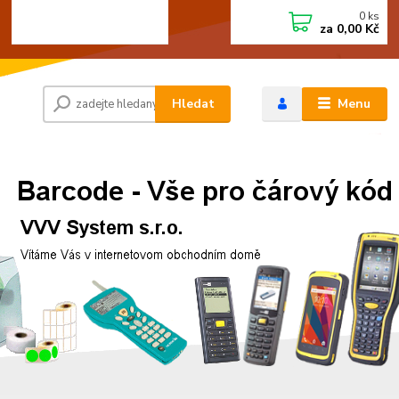
0
ks
+420 472744350
CZK
za
0,00 Kč
Po - Pá 8:00 - 15:00
Hledat
Menu