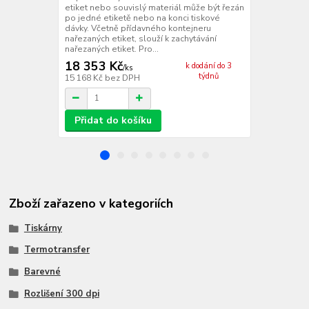
etiket nebo souvislý materiál může být řezán
optickou záv
po jedné etiketě nebo na konci tiskové
PLC včetně zj
dávky. Včetně přídavného kontejneru
informace o 
nařezaných etiket, slouží k zachytávání
nařezaných etiket. Pro...
18 353 Kč
1 954 Kč
k dodání do 3
/
ks
týdnů
15 168 Kč
bez DPH
1 615 Kč
bez
Přidat do košíku
Přidat d
Zboží zařazeno v kategoriích
Tiskárny
Termotransfer
Barevné
Rozlišení 300 dpi