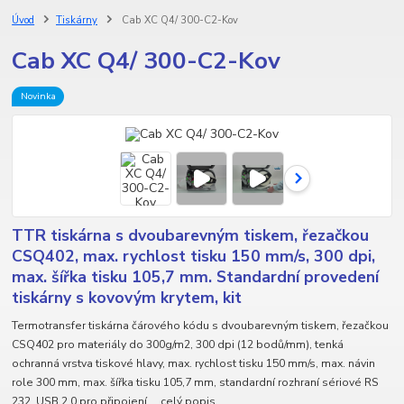
Úvod
Tiskárny
Cab XC Q4/ 300-C2-Kov
Cab XC Q4/ 300-C2-Kov
Novinka
TTR tiskárna s dvoubarevným tiskem, řezačkou
CSQ402, max. rychlost tisku 150 mm/s, 300 dpi,
max. šířka tisku 105,7 mm. Standardní provedení
tiskárny s kovovým krytem, kit
Termotransfer tiskárna čárového kódu s dvoubarevným tiskem, řezačkou
CSQ402 pro materiály do 300g/m2, 300 dpi (12 bodů/mm), tenká
ochranná vrstva tiskové hlavy, max. rychlost tisku 150 mm/s, max. návin
role 300 mm, max. šířka tisku 105,7 mm, standardní rozhraní sériové RS
232, USB 2.0 pro připojení ...
celý popis