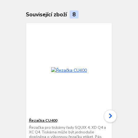
Související zboží
8
Řezačka CU400
Digitální I/O
Řezačka pro tiskárny řady SQUIX 4, XD Q4 a
Karta digitál
XC Q4. Tiskárna může být jednoduše
XD Q a XC Q,
doplněna o výkonnou řezačku etiket. Pás
externí ovlád