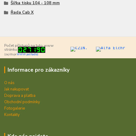
Šířka tisku 104 - 108 mm
Řada Cab X
Počet přístupů na tuto www
stránku:
(zajišťuje
WWW počítadlo)
Informace pro zákazníky
O nás
Jak nakupovat
Doprava a platba
Obchodní podmínky
Fotogalerie
Kontakty