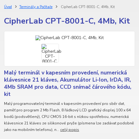
Úvod
Terminály a Počítače
CipherLab CPT-8001-C, 4Mb, Kit
CipherLab CPT-8001-C, 4Mb, Kit
Malý terminál v kapesním provedení, numerická
klávesnice 21 kláves, Akumulátor Li-Ion, IrDA, IR,
4Mb SRAM pro data, CCD snímač čárového kódu,
kit
Malý programovatelný terminál v kapesním provedení pro sběr dat,
paměť pro program 2 Mb Flash, 8 řádkový LCD grafický displej 100 x 64
bodů (podsvětlený), CPU CMOS 16-bit s nízkou spotřebou, numerická
klávesnice 21 kláves ze silikonové pryže (písmena lze zadávat podobně
jako na mobilním telefonu), n...
celý popis