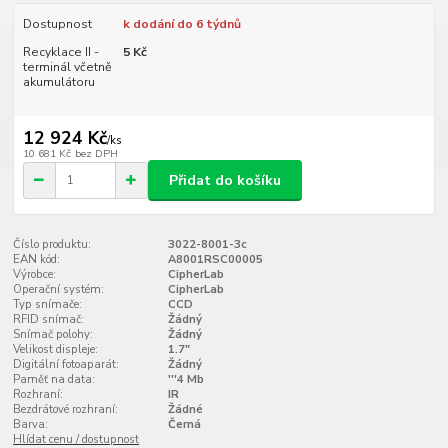
Dostupnost
k dodání do 6 týdnů
Recyklace II -
5 Kč
terminál včetně
akumulátoru
12 924 Kč
/
ks
10 681 Kč
bez DPH
Přidat do košíku
Číslo produktu:
3022-8001-3c
EAN kód:
A8001RSC00005
Výrobce:
CipherLab
Operační systém:
CipherLab
Typ snímače:
CCD
RFID snímač:
Žádný
Snímač polohy:
Žádný
Velikost displeje:
1.7"
Digitální fotoaparát:
Žádný
Paměť na data:
'''4 Mb
Rozhraní:
IR
Bezdrátové rozhraní:
Žádné
Barva:
Černá
Hlídat cenu / dostupnost