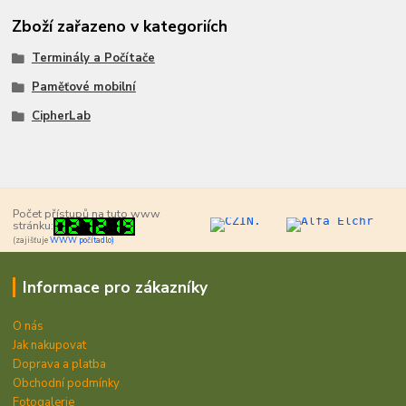
Zboží zařazeno v kategoriích
Terminály a Počítače
Paměťové mobilní
CipherLab
Počet přístupů na tuto www
stránku:
(zajišťuje
WWW počítadlo)
Informace pro zákazníky
O nás
Jak nakupovat
Doprava a platba
Obchodní podmínky
Fotogalerie