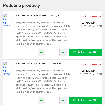
Podobné produkty
CipherLab CPT-8001-C, 2Mb, Kit
k dodání do 6 týdnů
Malý programovatelný terminál v kapesním
11 799 Kč
/
ks
provedení pro sběr dat, paměť pro program 2 Mb
9 751 Kč
bez DPH
Flash, 8 řádkový LCD grafický displej 100 x 64
bodů (podsvětlený), CPU CMOS 16-bit s nízkou
spotřebou, numerická klávesnice 21 kláves ze
silikonové pryže (písmena lze zadávat podobně
jako na mobilním telefonu), n...
Přidat do košíku
CipherLab CPT-8001-L, 2Mb, Kit
k dodání do 6 týdnů
Malý programovatelný terminál v kapesním
15 230 Kč
/
ks
provedení pro sběr dat, paměť pro program 2 Mb
12 587 Kč
bez DPH
Flash, 8 řádkový LCD grafický displej 100 x 64
bodů (podsvětlený), CPU CMOS 16-bit s nízkou
spotřebou, numerická klávesnice 21 kláves ze
silikonové pryže (písmena lze zadávat podobně
jako na mobilním telefonu), n...
Přidat do košíku