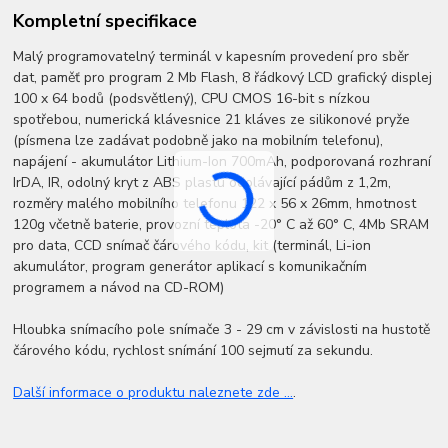
Kompletní specifikace
Malý programovatelný terminál v kapesním provedení pro sběr
dat, paměť pro program 2 Mb Flash, 8 řádkový LCD grafický displej
100 x 64 bodů (podsvětlený), CPU CMOS 16-bit s nízkou
spotřebou, numerická klávesnice 21 kláves ze silikonové pryže
(písmena lze zadávat podobně jako na mobilním telefonu),
napájení - akumulátor Lithium-Ion 700mAh, podporovaná rozhraní
IrDA, IR, odolný kryt z ABS plastu odolávající pádům z 1,2m,
rozměry malého mobilního telefonu 122 x 56 x 26mm, hmotnost
120g včetně baterie, provozní teplota -20° C až 60° C, 4Mb SRAM
pro data, CCD snímač čárového kódu, kit (terminál, Li-ion
akumulátor, program generátor aplikací s komunikačním
programem a návod na CD-ROM)
Hloubka snímacího pole snímače 3 - 29 cm v závislosti na hustotě
čárového kódu, rychlost snímání 100 sejmutí za sekundu.
Další informace o produktu naleznete zde ...
.