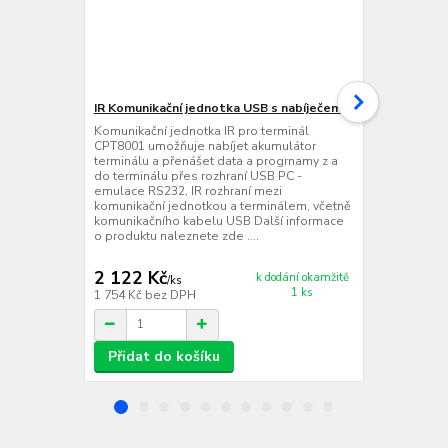
IR Komunikační jednotka USB s nabíječem
IR Komunika
Komunikační jednotka IR pro terminál
Komunikační 
CPT8001 umožňuje nabíjet akumulátor
CPT8001 umo
terminálu a přenášet data a progrnamy z a
terminálu a 
do terminálu přes rozhraní USB PC -
do terminálu
emulace RS232, IR rozhraní mezi
(konektor do 
komunikační jednotkou a terminálem, včetně
komunikační 
komunikačního kabelu USB Další informace
komunikační
o produktu naleznete zde ....
informace o 
2 122 Kč
2 137 Kč
k dodání okamžitě
/
ks
1 ks
1 754 Kč
bez DPH
1 766 Kč
bez
Přidat do košíku
Přidat d