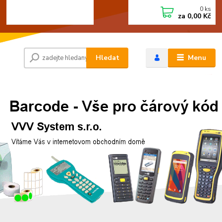
0
ks
+420 472744350
CZK
za
0,00 Kč
Po - Pá 8:00 - 15:00
Hledat
Menu