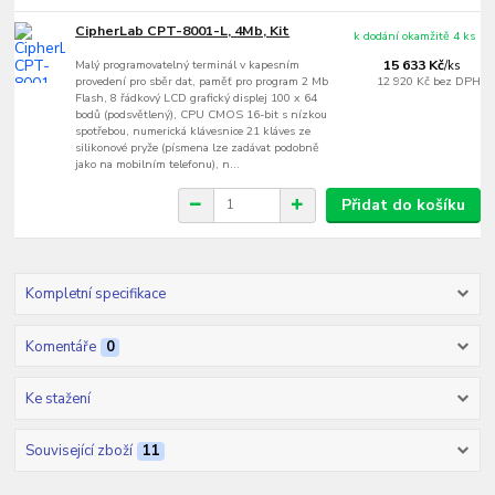
CipherLab CPT-8001-L, 4Mb, Kit
k dodání okamžitě 4 ks
Malý programovatelný terminál v kapesním
15 633 Kč
/
ks
provedení pro sběr dat, paměť pro program 2 Mb
12 920 Kč
bez DPH
Flash, 8 řádkový LCD grafický displej 100 x 64
bodů (podsvětlený), CPU CMOS 16-bit s nízkou
spotřebou, numerická klávesnice 21 kláves ze
silikonové pryže (písmena lze zadávat podobně
jako na mobilním telefonu), n...
Přidat do košíku
Kompletní specifikace
Komentáře
0
Ke stažení
Související zboží
11