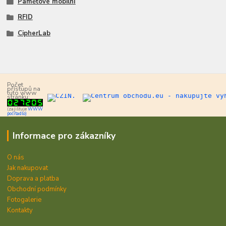
Paměťové mobilní
RFID
CipherLab
Počet
přístupů na
tuto www
stránku:
(zajišťuje
WWW
počítadlo)
Informace pro zákazníky
O nás
Jak nakupovat
Doprava a platba
Obchodní podmínky
Fotogalerie
Kontakty