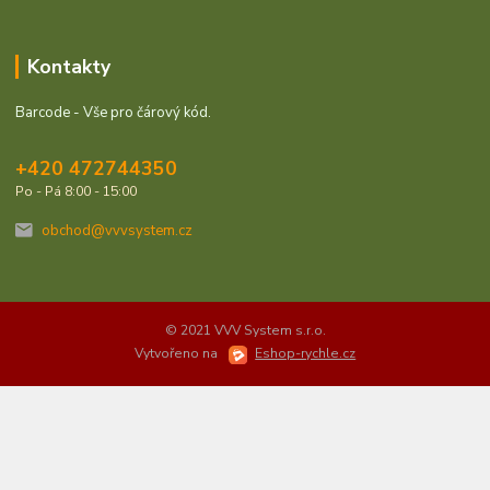
Kontakty
Barcode - Vše pro čárový kód.
+420 472744350
Po - Pá 8:00 - 15:00
obchod@vvvsystem.cz
© 2021 VVV System s.r.o.
Vytvořeno na
Eshop-rychle.cz