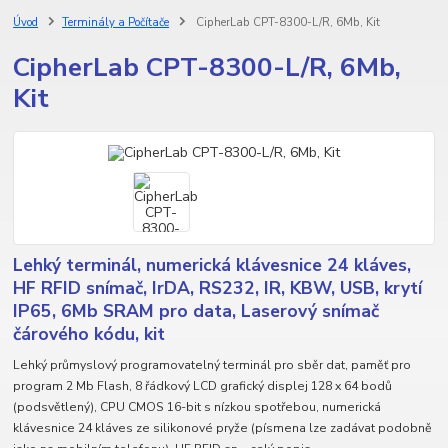
Úvod
Terminály a Počítače
CipherLab CPT-8300-L/R, 6Mb, Kit
CipherLab CPT-8300-L/R, 6Mb,
Kit
Lehký terminál, numerická klávesnice 24 kláves,
HF RFID snímač, IrDA, RS232, IR, KBW, USB, krytí
IP65, 6Mb SRAM pro data, Laserový snímač
čárového kódu, kit
Lehký průmyslový programovatelný terminál pro sběr dat, paměť pro
program 2 Mb Flash, 8 řádkový LCD grafický displej 128 x 64 bodů
(podsvětlený), CPU CMOS 16-bit s nízkou spotřebou, numerická
klávesnice 24 kláves ze silikonové pryže (písmena lze zadávat podobně