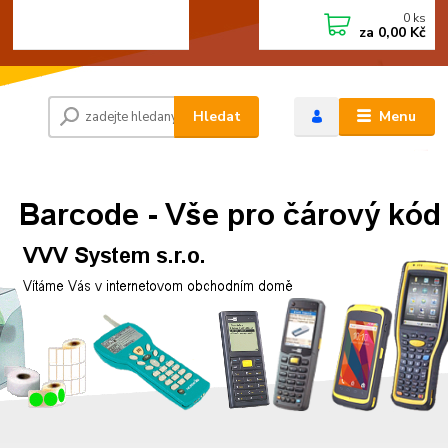
0
ks
+420 472744350
CZK
za
0,00 Kč
Po - Pá 8:00 - 15:00
Hledat
Menu