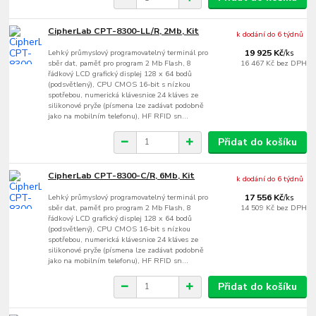
CipherLab CPT-8300-LL/R, 2Mb, Kit
k dodání do 6 týdnů
Lehký průmyslový programovatelný terminál pro
19 925 Kč
/
ks
sběr dat, paměť pro program 2 Mb Flash, 8
16 467 Kč
bez DPH
řádkový LCD grafický displej 128 x 64 bodů
(podsvětlený), CPU CMOS 16-bit s nízkou
spotřebou, numerická klávesnice 24 kláves ze
silikonové pryže (písmena lze zadávat podobně
jako na mobilním telefonu), HF RFID sn...
Přidat do košíku
CipherLab CPT-8300-C/R, 6Mb, Kit
k dodání do 6 týdnů
Lehký průmyslový programovatelný terminál pro
17 556 Kč
/
ks
sběr dat, paměť pro program 2 Mb Flash, 8
14 509 Kč
bez DPH
řádkový LCD grafický displej 128 x 64 bodů
(podsvětlený), CPU CMOS 16-bit s nízkou
spotřebou, numerická klávesnice 24 kláves ze
silikonové pryže (písmena lze zadávat podobně
jako na mobilním telefonu), HF RFID sn...
Přidat do košíku