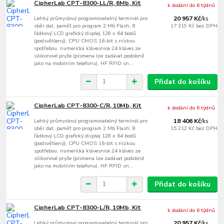
CipherLab CPT-8300-LL/R, 6Mb, Kit
k dodání do 6 týdnů
Lehký průmyslový programovatelný terminál pro
20 957 Kč
/
ks
sběr dat, paměť pro program 2 Mb Flash, 8
17 319 Kč
bez DPH
řádkový LCD grafický displej 128 x 64 bodů
(podsvětlený), CPU CMOS 16-bit s nízkou
spotřebou, numerická klávesnice 24 kláves ze
silikonové pryže (písmena lze zadávat podobně
jako na mobilním telefonu), HF RFID sn...
Přidat do košíku
CipherLab CPT-8300-C/R, 10Mb, Kit
k dodání do 6 týdnů
Lehký průmyslový programovatelný terminál pro
18 406 Kč
/
ks
sběr dat, paměť pro program 2 Mb Flash, 8
15 212 Kč
bez DPH
řádkový LCD grafický displej 128 x 64 bodů
(podsvětlený), CPU CMOS 16-bit s nízkou
spotřebou, numerická klávesnice 24 kláves ze
silikonové pryže (písmena lze zadávat podobně
jako na mobilním telefonu), HF RFID sn...
Přidat do košíku
CipherLab CPT-8300-L/R, 10Mb, Kit
k dodání do 6 týdnů
Lehký průmyslový programovatelný terminál pro
20 957 Kč
/
ks