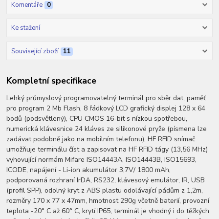
Komentáře
0
Ke stažení
Související zboží
11
Kompletní specifikace
Lehký průmyslový programovatelný terminál pro sběr dat, paměť
pro program 2 Mb Flash, 8 řádkový LCD grafický displej 128 x 64
bodů (podsvětlený), CPU CMOS 16-bit s nízkou spotřebou,
numerická klávesnice 24 kláves ze silikonové pryže (písmena lze
zadávat podobně jako na mobilním telefonu), HF RFID snímač
umožňuje terminálu číst a zapisovat na HF RFID tágy (13,56 MHz)
vyhovující normám Mifare ISO14443A, ISO14443B, ISO15693,
ICODE, napájení - Li-ion akumulátor 3,7V/ 1800 mAh,
podporovaná rozhraní IrDA, RS232, klávesový emulátor, IR, USB
(profil SPP), odolný kryt z ABS plastu odolávající pádům z 1,2m,
rozměry 170 x 77 x 47mm, hmotnost 290g včetně baterií, provozní
teplota -20° C až 60° C, krytí IP65, terminál je vhodný i do těžkých