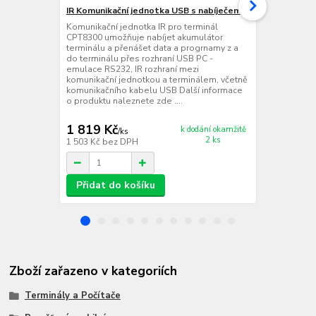
IR Komunikační jednotka USB s nabíječem
IR Komunika
Komunikační jednotka IR pro terminál
Komunikační 
CPT8300 umožňuje nabíjet akumulátor
CPT8300 umo
terminálu a přenášet data a progrnamy z a
terminálu a 
do terminálu přes rozhraní USB PC -
do terminálu
emulace RS232, IR rozhraní mezi
(konektor do 
komunikační jednotkou a terminálem, včetně
komunikační 
komunikačního kabelu USB Další informace
komunikační
o produktu naleznete zde ....
informace o 
1 819 Kč
1 456 Kč
k dodání okamžitě
/
ks
2 ks
1 503 Kč
bez DPH
1 203 Kč
bez
Přidat do košíku
Přidat d
Zboží zařazeno v kategoriích
Terminály a Počítače