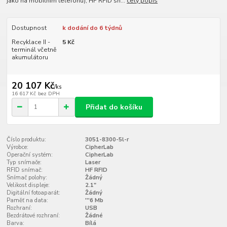
jako na mobilním telefonu), HF RFID sn...
celý popis
Dostupnost
k dodání do 6 týdnů
Recyklace II -
5 Kč
terminál včetně
akumulátoru
20 107 Kč
/
ks
16 617 Kč
bez DPH
Přidat do košíku
Číslo produktu:
3051-8300-5l-r
Výrobce:
CipherLab
Operační systém:
CipherLab
Typ snímače:
Laser
RFID snímač:
HF RFID
Snímač polohy:
Žádný
Velikost displeje:
2.1"
Digitální fotoaparát:
Žádný
Paměť na data:
'''6 Mb
Rozhraní:
USB
Bezdrátové rozhraní:
Žádné
Barva:
Bílá