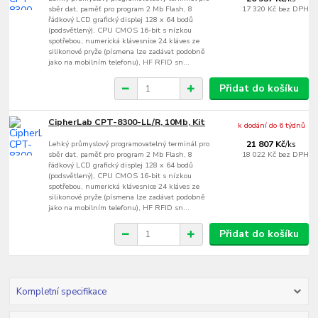
sběr dat, paměť pro program 2 Mb Flash, 8
17 320 Kč
bez DPH
řádkový LCD grafický displej 128 x 64 bodů
(podsvětlený), CPU CMOS 16-bit s nízkou
spotřebou, numerická klávesnice 24 kláves ze
silikonové pryže (písmena lze zadávat podobně
jako na mobilním telefonu), HF RFID sn...
Přidat do košíku
CipherLab CPT-8300-LL/R, 10Mb, Kit
k dodání do 6 týdnů
Lehký průmyslový programovatelný terminál pro
21 807 Kč
/
ks
sběr dat, paměť pro program 2 Mb Flash, 8
18 022 Kč
bez DPH
řádkový LCD grafický displej 128 x 64 bodů
(podsvětlený), CPU CMOS 16-bit s nízkou
spotřebou, numerická klávesnice 24 kláves ze
silikonové pryže (písmena lze zadávat podobně
jako na mobilním telefonu), HF RFID sn...
Přidat do košíku
Kompletní specifikace