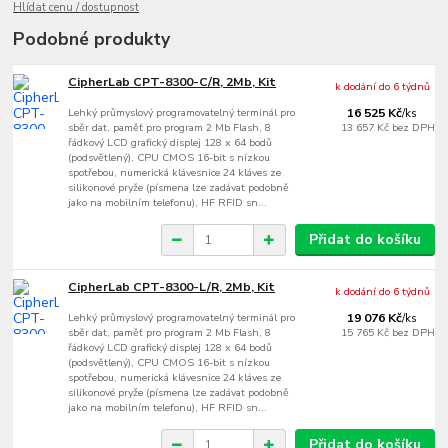
Hlídat cenu / dostupnost
Podobné produkty
CipherLab CPT-8300-C/R, 2Mb, Kit
k dodání do 6 týdnů
Lehký průmyslový programovatelný terminál pro
16 525 Kč
/
ks
sběr dat, paměť pro program 2 Mb Flash, 8
13 657 Kč
bez DPH
řádkový LCD grafický displej 128 x 64 bodů
(podsvětlený), CPU CMOS 16-bit s nízkou
spotřebou, numerická klávesnice 24 kláves ze
silikonové pryže (písmena lze zadávat podobně
jako na mobilním telefonu), HF RFID sn...
Přidat do košíku
CipherLab CPT-8300-L/R, 2Mb, Kit
k dodání do 6 týdnů
Lehký průmyslový programovatelný terminál pro
19 076 Kč
/
ks
sběr dat, paměť pro program 2 Mb Flash, 8
15 765 Kč
bez DPH
řádkový LCD grafický displej 128 x 64 bodů
(podsvětlený), CPU CMOS 16-bit s nízkou
spotřebou, numerická klávesnice 24 kláves ze
silikonové pryže (písmena lze zadávat podobně
jako na mobilním telefonu), HF RFID sn...
Přidat do košíku