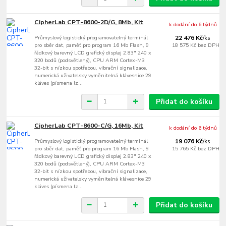
CipherLab CPT-8600-2D/G, 8Mb, Kit
k dodání do 6 týdnů
Průmyslový logistický programovatelný terminál
22 476 Kč
/
ks
pro sběr dat, paměť pro program 16 Mb Flash, 9
18 575 Kč
bez DPH
řádkový barevný LCD grafický displej 2.83" 240 x
320 bodů (podsvětlený), CPU ARM Cortex-M3
32-bit s nízkou spotřebou, vibrační signalizace,
numerická uživatelsky vyměnitelná klávesnice 29
kláves (písmena lz...
Přidat do košíku
CipherLab CPT-8600-C/G, 16Mb, Kit
k dodání do 6 týdnů
Průmyslový logistický programovatelný terminál
19 076 Kč
/
ks
pro sběr dat, paměť pro program 16 Mb Flash, 9
15 765 Kč
bez DPH
řádkový barevný LCD grafický displej 2.83" 240 x
320 bodů (podsvětlený), CPU ARM Cortex-M3
32-bit s nízkou spotřebou, vibrační signalizace,
numerická uživatelsky vyměnitelná klávesnice 29
kláves (písmena lz...
Přidat do košíku