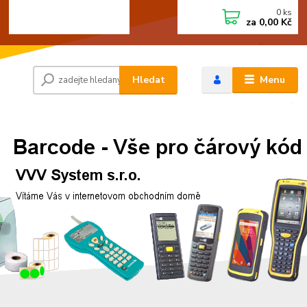
0
ks
+420 472744350
CZK
za
0,00 Kč
Po - Pá 8:00 - 15:00
Hledat
Menu