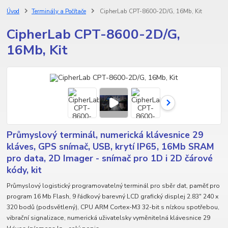
Úvod
Terminály a Počítače
CipherLab CPT-8600-2D/G, 16Mb, Kit
CipherLab CPT-8600-2D/G,
16Mb, Kit
Průmyslový terminál, numerická klávesnice 29
kláves, GPS snímač, USB, krytí IP65, 16Mb SRAM
pro data, 2D Imager - snímač pro 1D i 2D čárové
kódy, kit
Průmyslový logistický programovatelný terminál pro sběr dat, paměť pro
program 16 Mb Flash, 9 řádkový barevný LCD grafický displej 2.83" 240 x
320 bodů (podsvětlený), CPU ARM Cortex-M3 32-bit s nízkou spotřebou,
vibrační signalizace, numerická uživatelsky vyměnitelná klávesnice 29