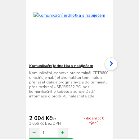
Komunikační jednotka s nabíječem
Dvojitá kom
Komunikační jednotka pro terminál CPT8600
Dvojitá komu
umožňuje nabíjet akumulátor terminálu a
CPT8600 umo
přenášet data a progrnamy z a do terminálu
terminálů a 
přes rozhraní USB/ RS232 PC, bez
do dvou term
komunikačního kabelu a zdroje Další
PC, bez komu
informace o produktu naleznete zde ....
informace o 
2 004 Kč
3 582 Kč
k dodání do 6
/
ks
týdnů
1 656 Kč
bez DPH
2 960 Kč
bez