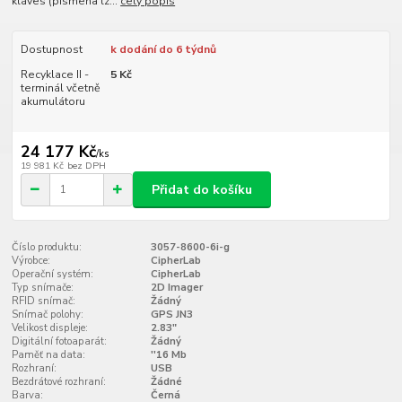
kláves (písmena lz...
celý popis
Dostupnost
k dodání do 6 týdnů
Recyklace II -
5 Kč
terminál včetně
akumulátoru
24 177 Kč
/
ks
19 981 Kč
bez DPH
Přidat do košíku
Číslo produktu:
3057-8600-6i-g
Výrobce:
CipherLab
Operační systém:
CipherLab
Typ snímače:
2D Imager
RFID snímač:
Žádný
Snímač polohy:
GPS JN3
Velikost displeje:
2.83"
Digitální fotoaparát:
Žádný
Paměť na data:
''16 Mb
Rozhraní:
USB
Bezdrátové rozhraní:
Žádné
Barva:
Černá