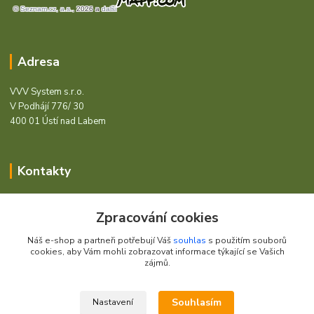
Adresa
VVV System s.r.o.
V Podhájí 776/ 30
400 01 Ústí nad Labem
Kontakty
Barcode - Vše pro čárový kód.
Zpracování cookies
+420 472744350
Náš e-shop a partneři potřebují Váš
souhlas
s použitím souborů
Po - Pá 8:00 - 15:00
cookies, aby Vám mohli zobrazovat informace týkající se Vašich
zájmů.
obchod@vvvsystem.cz
Souhlasím
Nastavení