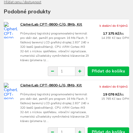
Hlídat cenu / dostupnost
Podobné produkty
CipherLab CPT-8600-C/G, 8Mb, Kit
k dodání do 6 týdnů
Průmyslový logistický programovatelný terminál
17 375 Kč
/
ks
pro sběr dat, paměť pro program 16 Mb Flash, 9
14 359 Kč
bez DPH
řádkový barevný LCD grafický displej 2.83" 240 x
320 bodů (podsvětlený), CPU ARM Cortex-M3
32-bit s nízkou spotřebou, vibrační signalizace,
numerická uživatelsky vyměnitelná klávesnice 29
kláves (písmena lz...
Přidat do košíku
CipherLab CPT-8600-L/G, 8Mb, Kit
k dodání do 6 týdnů
Průmyslový logistický programovatelný terminál
19 076 Kč
/
ks
pro sběr dat, paměť pro program 16 Mb Flash, 9
15 765 Kč
bez DPH
řádkový barevný LCD grafický displej 2.83" 240 x
320 bodů (podsvětlený), CPU ARM Cortex-M3
32-bit s nízkou spotřebou, vibrační signalizace,
numerická uživatelsky vyměnitelná klávesnice 29
kláves (písmena lz...
Přidat do košíku