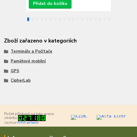
Přidat do košíku
Přidat d
Zboží zařazeno v kategoriích
Terminály a Počítače
Paměťové mobilní
GPS
CipherLab
Počet přístupů na tuto www
stránku:
(zajišťuje
WWW počítadlo)