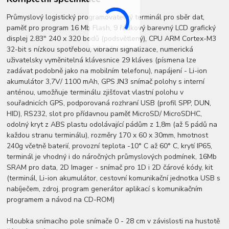
Průmyslový logistický programovatelný terminál pro sběr dat,
paměť pro program 16 Mb Flash, 9 řádkový barevný LCD grafický
displej 2.83" 240 x 320 bodů (podsvětlený), CPU ARM Cortex-M3
32-bit s nízkou spotřebou, vibrační signalizace, numerická
uživatelsky vyměnitelná klávesnice 29 kláves (písmena lze
zadávat podobně jako na mobilním telefonu), napájení - Li-ion
akumulátor 3,7V/ 1100 mAh, GPS JN3 snímač polohy s interní
anténou, umožňuje terminálu zjišťovat vlastní polohu v
souřadnicích GPS, podporovaná rozhraní USB (profil SPP, DUN,
HID), RS232, slot pro přídavnou paměť MicroSD/ MicroSDHC,
odolný kryt z ABS plastu odolávající pádům z 1,8m (až 5 pádů na
každou stranu terminálu), rozměry 170 x 60 x 30mm, hmotnost
240g včetně baterií, provozní teplota -10° C až 60° C, krytí IP65,
terminál je vhodný i do náročných průmyslových podmínek, 16Mb
SRAM pro data, 2D Imager - snímač pro 1D i 2D čárové kódy, kit
(terminál, Li-ion akumulátor, cestovní komunikační jednotka USB s
nabíječem, zdroj, program generátor aplikací s komunikačním
programem a návod na CD-ROM)
Hloubka snímacího pole snímače 0 - 28 cm v závislosti na hustotě