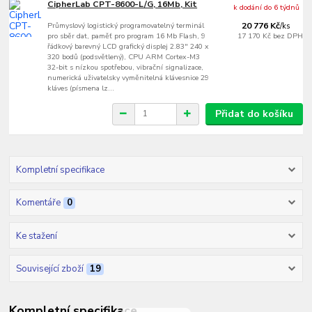
CipherLab CPT-8600-L/G, 16Mb, Kit
k dodání do 6 týdnů
Průmyslový logistický programovatelný terminál
20 776 Kč
/
ks
pro sběr dat, paměť pro program 16 Mb Flash, 9
17 170 Kč
bez DPH
řádkový barevný LCD grafický displej 2.83" 240 x
320 bodů (podsvětlený), CPU ARM Cortex-M3
32-bit s nízkou spotřebou, vibrační signalizace,
numerická uživatelsky vyměnitelná klávesnice 29
kláves (písmena lz...
Přidat do košíku
Kompletní specifikace
Komentáře
0
Ke stažení
Související zboží
19
Kompletní specifikace