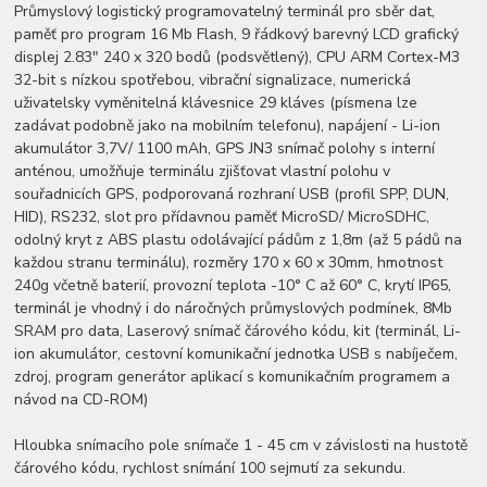
Průmyslový logistický programovatelný terminál pro sběr dat,
paměť pro program 16 Mb Flash, 9 řádkový barevný LCD grafický
displej 2.83" 240 x 320 bodů (podsvětlený), CPU ARM Cortex-M3
32-bit s nízkou spotřebou, vibrační signalizace, numerická
uživatelsky vyměnitelná klávesnice 29 kláves (písmena lze
zadávat podobně jako na mobilním telefonu), napájení - Li-ion
akumulátor 3,7V/ 1100 mAh, GPS JN3 snímač polohy s interní
anténou, umožňuje terminálu zjišťovat vlastní polohu v
souřadnicích GPS, podporovaná rozhraní USB (profil SPP, DUN,
HID), RS232, slot pro přídavnou paměť MicroSD/ MicroSDHC,
odolný kryt z ABS plastu odolávající pádům z 1,8m (až 5 pádů na
každou stranu terminálu), rozměry 170 x 60 x 30mm, hmotnost
240g včetně baterií, provozní teplota -10° C až 60° C, krytí IP65,
terminál je vhodný i do náročných průmyslových podmínek, 8Mb
SRAM pro data, Laserový snímač čárového kódu, kit (terminál, Li-
ion akumulátor, cestovní komunikační jednotka USB s nabíječem,
zdroj, program generátor aplikací s komunikačním programem a
návod na CD-ROM)
Hloubka snímacího pole snímače 1 - 45 cm v závislosti na hustotě
čárového kódu, rychlost snímání 100 sejmutí za sekundu.