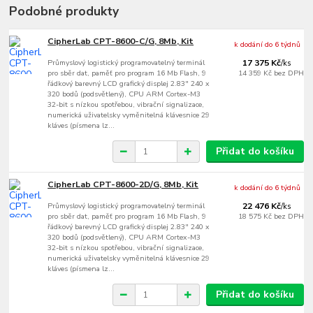
Podobné produkty
CipherLab CPT-8600-C/G, 8Mb, Kit
k dodání do 6 týdnů
Průmyslový logistický programovatelný terminál
17 375 Kč
/
ks
pro sběr dat, paměť pro program 16 Mb Flash, 9
14 359 Kč
bez DPH
řádkový barevný LCD grafický displej 2.83" 240 x
320 bodů (podsvětlený), CPU ARM Cortex-M3
32-bit s nízkou spotřebou, vibrační signalizace,
numerická uživatelsky vyměnitelná klávesnice 29
kláves (písmena lz...
Přidat do košíku
CipherLab CPT-8600-2D/G, 8Mb, Kit
k dodání do 6 týdnů
Průmyslový logistický programovatelný terminál
22 476 Kč
/
ks
pro sběr dat, paměť pro program 16 Mb Flash, 9
18 575 Kč
bez DPH
řádkový barevný LCD grafický displej 2.83" 240 x
320 bodů (podsvětlený), CPU ARM Cortex-M3
32-bit s nízkou spotřebou, vibrační signalizace,
numerická uživatelsky vyměnitelná klávesnice 29
kláves (písmena lz...
Přidat do košíku