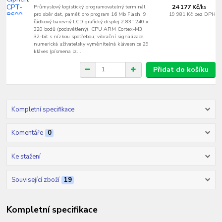
Průmyslový logistický programovatelný terminál
24 177 Kč
/
ks
pro sběr dat, paměť pro program 16 Mb Flash, 9
19 981 Kč
bez DPH
řádkový barevný LCD grafický displej 2.83" 240 x
320 bodů (podsvětlený), CPU ARM Cortex-M3
32-bit s nízkou spotřebou, vibrační signalizace,
numerická uživatelsky vyměnitelná klávesnice 29
kláves (písmena lz...
Přidat do košíku
Kompletní specifikace
Komentáře
0
Ke stažení
Související zboží
19
Kompletní specifikace