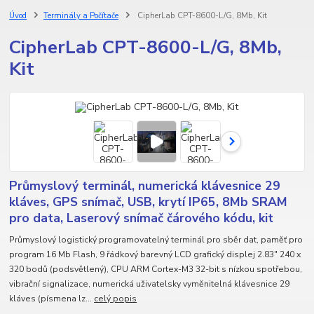
Úvod
Terminály a Počítače
CipherLab CPT-8600-L/G, 8Mb, Kit
CipherLab CPT-8600-L/G, 8Mb,
Kit
Průmyslový terminál, numerická klávesnice 29
kláves, GPS snímač, USB, krytí IP65, 8Mb SRAM
pro data, Laserový snímač čárového kódu, kit
Průmyslový logistický programovatelný terminál pro sběr dat, paměť pro
program 16 Mb Flash, 9 řádkový barevný LCD grafický displej 2.83" 240 x
320 bodů (podsvětlený), CPU ARM Cortex-M3 32-bit s nízkou spotřebou,
vibrační signalizace, numerická uživatelsky vyměnitelná klávesnice 29
kláves (písmena lz...
celý popis