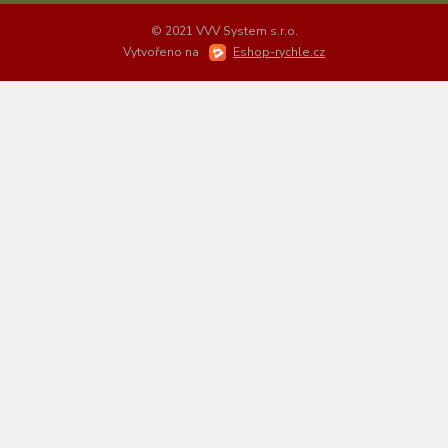
© 2021 VVV System s.r.o.
Vytvořeno na
Eshop-rychle.cz