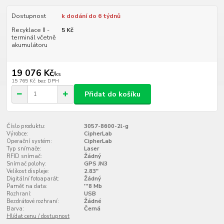
Dostupnost
k dodání do 6 týdnů
Recyklace II -
5 Kč
terminál včetně
akumulátoru
19 076 Kč
/
ks
15 765 Kč
bez DPH
Přidat do košíku
Číslo produktu:
3057-8600-2l-g
Výrobce:
CipherLab
Operační systém:
CipherLab
Typ snímače:
Laser
RFID snímač:
Žádný
Snímač polohy:
GPS JN3
Velikost displeje:
2.83"
Digitální fotoaparát:
Žádný
Paměť na data:
'''8 Mb
Rozhraní:
USB
Bezdrátové rozhraní:
Žádné
Barva:
Černá
Hlídat cenu / dostupnost