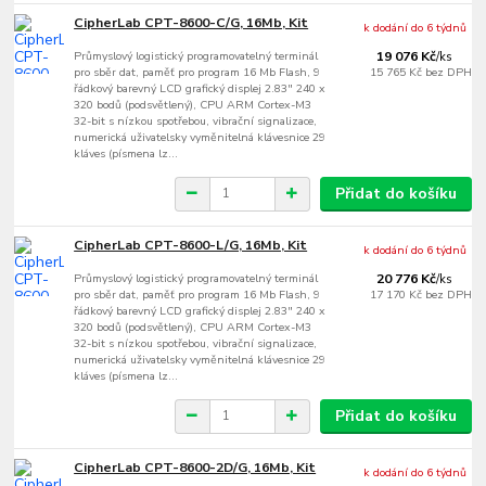
CipherLab CPT-8600-C/G, 16Mb, Kit
k dodání do 6 týdnů
Průmyslový logistický programovatelný terminál
19 076 Kč
/
ks
pro sběr dat, paměť pro program 16 Mb Flash, 9
15 765 Kč
bez DPH
řádkový barevný LCD grafický displej 2.83" 240 x
320 bodů (podsvětlený), CPU ARM Cortex-M3
32-bit s nízkou spotřebou, vibrační signalizace,
numerická uživatelsky vyměnitelná klávesnice 29
kláves (písmena lz...
Přidat do košíku
CipherLab CPT-8600-L/G, 16Mb, Kit
k dodání do 6 týdnů
Průmyslový logistický programovatelný terminál
20 776 Kč
/
ks
pro sběr dat, paměť pro program 16 Mb Flash, 9
17 170 Kč
bez DPH
řádkový barevný LCD grafický displej 2.83" 240 x
320 bodů (podsvětlený), CPU ARM Cortex-M3
32-bit s nízkou spotřebou, vibrační signalizace,
numerická uživatelsky vyměnitelná klávesnice 29
kláves (písmena lz...
Přidat do košíku
CipherLab CPT-8600-2D/G, 16Mb, Kit
k dodání do 6 týdnů