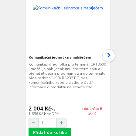
Komunikační jednotka s nabíječem
Dvojitá kom
Komunikační jednotka pro terminál CPT8600
Dvojitá komu
umožňuje nabíjet akumulátor terminálu a
CPT8600 umo
přenášet data a progrnamy z a do terminálu
terminálů a 
přes rozhraní USB/ RS232 PC, bez
do dvou term
komunikačního kabelu a zdroje Další
PC, bez komu
informace o produktu naleznete zde ....
informace o 
2 004 Kč
3 582 Kč
k dodání do 6
/
ks
týdnů
1 656 Kč
bez DPH
2 960 Kč
bez
Přidat do košíku
Přidat d