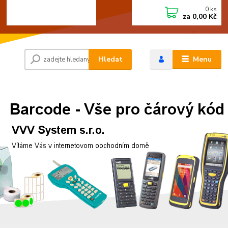
0
ks
+420 472744350
CZK
za
0,00 Kč
Po - Pá 8:00 - 15:00
Hledat
Menu