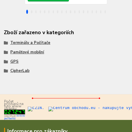
Zboží zařazeno v kategoriích
Terminály a Počítače
Paměťové mobilní
GPS
CipherLab
Počet
přístupů na
tuto www
stránku:
(zajišťuje
WWW
počítadlo)
Informace pro zákazníky