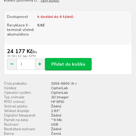
kláves (písmena lz...
celý popis
Dostupnost
k dodání do 6 týdnů
Recyklace II -
5 Kč
terminál včetně
akumulátoru
24 177 Kč
/
ks
19 981 Kč
bez DPH
Přidat do košíku
Číslo produktu:
3056-8600-3i-r
Výrobce:
CipherLab
Operační systém:
CipherLab
Typ snímače:
2D Imager
RFID snímač:
HF RFID
Snímač polohy:
Žádný
Velikost displeje:
2.83"
Digitální fotoaparát:
Žádný
Paměť na data:
'''8 Mb
Rozhraní:
USB
Bezdrátové rozhraní:
Žádné
Barva:
Černá