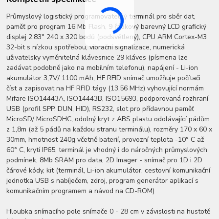
Průmyslový logistický programovatelný terminál pro sběr dat,
paměť pro program 16 Mb Flash, 9 řádkový barevný LCD grafický
displej 2.83" 240 x 320 bodů (podsvětlený), CPU ARM Cortex-M3
32-bit s nízkou spotřebou, vibrační signalizace, numerická
uživatelsky vyměnitelná klávesnice 29 kláves (písmena lze
zadávat podobně jako na mobilním telefonu), napájení - Li-ion
akumulátor 3,7V/ 1100 mAh, HF RFID snímač umožňuje počítači
číst a zapisovat na HF RFID tágy (13,56 MHz) vyhovující normám
Mifare ISO14443A, ISO14443B, ISO15693, podporovaná rozhraní
USB (profil SPP, DUN, HID), RS232, slot pro přídavnou paměť
MicroSD/ MicroSDHC, odolný kryt z ABS plastu odolávající pádům
z 1,8m (až 5 pádů na každou stranu terminálu), rozměry 170 x 60 x
30mm, hmotnost 240g včetně baterií, provozní teplota -10° C až
60° C, krytí IP65, terminál je vhodný i do náročných průmyslových
podmínek, 8Mb SRAM pro data, 2D Imager - snímač pro 1D i 2D
čárové kódy, kit (terminál, Li-ion akumulátor, cestovní komunikační
jednotka USB s nabíječem, zdroj, program generátor aplikací s
komunikačním programem a návod na CD-ROM)
Hloubka snímacího pole snímače 0 - 28 cm v závislosti na hustotě