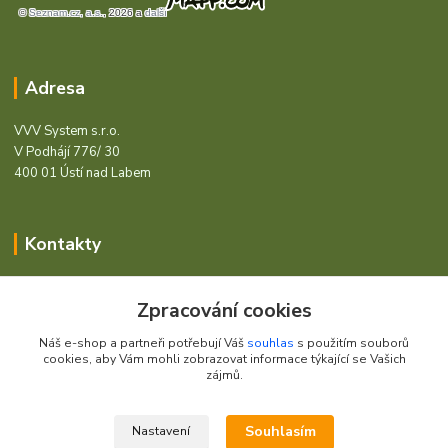
Adresa
VVV System s.r.o.
V Podhájí 776/ 30
400 01 Ústí nad Labem
Kontakty
Barcode - Vše pro čárový kód.
Zpracování cookies
+420 472744350
Náš e-shop a partneři potřebují Váš
souhlas
s použitím souborů
Po - Pá 8:00 - 15:00
cookies, aby Vám mohli zobrazovat informace týkající se Vašich
zájmů.
obchod@vvvsystem.cz
Souhlasím
Nastavení