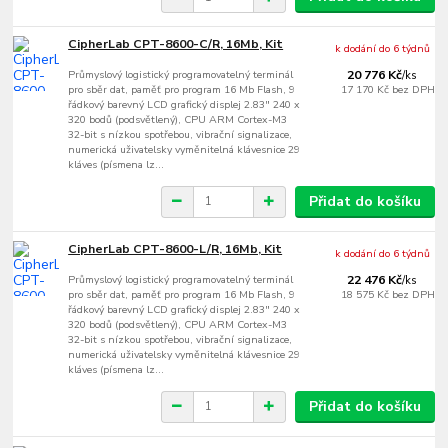
CipherLab CPT-8600-C/R, 16Mb, Kit
k dodání do 6 týdnů
Průmyslový logistický programovatelný terminál
20 776 Kč
/
ks
pro sběr dat, paměť pro program 16 Mb Flash, 9
17 170 Kč
bez DPH
řádkový barevný LCD grafický displej 2.83" 240 x
320 bodů (podsvětlený), CPU ARM Cortex-M3
32-bit s nízkou spotřebou, vibrační signalizace,
numerická uživatelsky vyměnitelná klávesnice 29
kláves (písmena lz...
Přidat do košíku
CipherLab CPT-8600-L/R, 16Mb, Kit
k dodání do 6 týdnů
Průmyslový logistický programovatelný terminál
22 476 Kč
/
ks
pro sběr dat, paměť pro program 16 Mb Flash, 9
18 575 Kč
bez DPH
řádkový barevný LCD grafický displej 2.83" 240 x
320 bodů (podsvětlený), CPU ARM Cortex-M3
32-bit s nízkou spotřebou, vibrační signalizace,
numerická uživatelsky vyměnitelná klávesnice 29
kláves (písmena lz...
Přidat do košíku