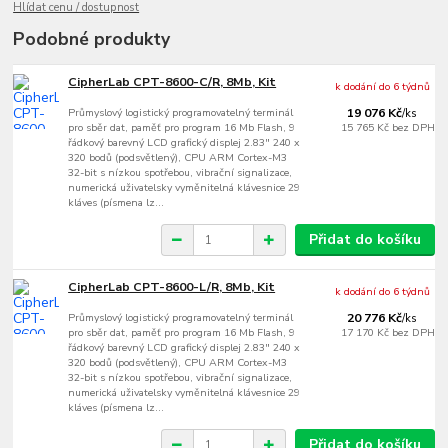
Hlídat cenu / dostupnost
Podobné produkty
CipherLab CPT-8600-C/R, 8Mb, Kit
k dodání do 6 týdnů
Průmyslový logistický programovatelný terminál
19 076 Kč
/
ks
pro sběr dat, paměť pro program 16 Mb Flash, 9
15 765 Kč
bez DPH
řádkový barevný LCD grafický displej 2.83" 240 x
320 bodů (podsvětlený), CPU ARM Cortex-M3
32-bit s nízkou spotřebou, vibrační signalizace,
numerická uživatelsky vyměnitelná klávesnice 29
kláves (písmena lz...
Přidat do košíku
CipherLab CPT-8600-L/R, 8Mb, Kit
k dodání do 6 týdnů
Průmyslový logistický programovatelný terminál
20 776 Kč
/
ks
pro sběr dat, paměť pro program 16 Mb Flash, 9
17 170 Kč
bez DPH
řádkový barevný LCD grafický displej 2.83" 240 x
320 bodů (podsvětlený), CPU ARM Cortex-M3
32-bit s nízkou spotřebou, vibrační signalizace,
numerická uživatelsky vyměnitelná klávesnice 29
kláves (písmena lz...
Přidat do košíku