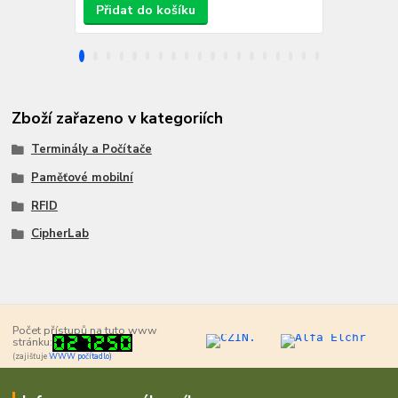
Přidat do košíku
Přidat d
Zboží zařazeno v kategoriích
Terminály a Počítače
Paměťové mobilní
RFID
CipherLab
Počet přístupů na tuto www
stránku:
(zajišťuje
WWW počítadlo)