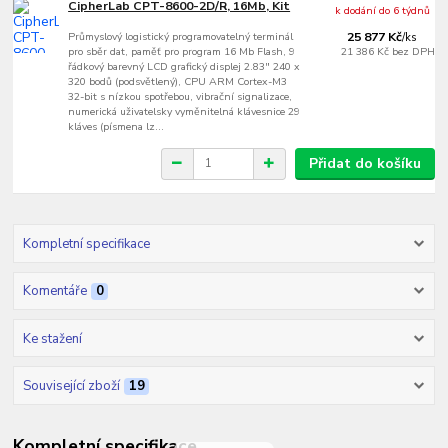
CipherLab CPT-8600-2D/R, 16Mb, Kit
k dodání do 6 týdnů
Průmyslový logistický programovatelný terminál
25 877 Kč
/
ks
pro sběr dat, paměť pro program 16 Mb Flash, 9
21 386 Kč
bez DPH
řádkový barevný LCD grafický displej 2.83" 240 x
320 bodů (podsvětlený), CPU ARM Cortex-M3
32-bit s nízkou spotřebou, vibrační signalizace,
numerická uživatelsky vyměnitelná klávesnice 29
kláves (písmena lz...
Přidat do košíku
Kompletní specifikace
Komentáře
0
Ke stažení
Související zboží
19
Kompletní specifikace