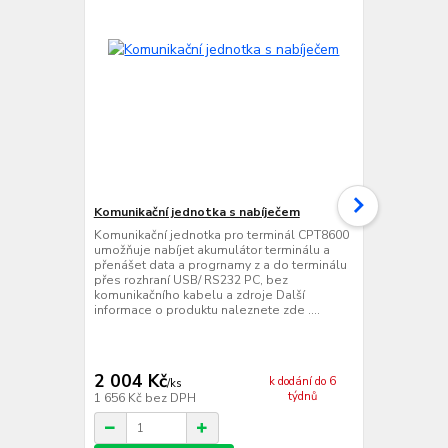
Komunikační jednotka s nabíječem
Dvojitá kom
Komunikační jednotka pro terminál CPT8600
Dvojitá komu
umožňuje nabíjet akumulátor terminálu a
CPT8600 umo
přenášet data a progrnamy z a do terminálu
terminálů a 
přes rozhraní USB/ RS232 PC, bez
do dvou term
komunikačního kabelu a zdroje Další
PC, bez komu
informace o produktu naleznete zde ....
informace o 
2 004 Kč
3 582 Kč
k dodání do 6
/
ks
týdnů
1 656 Kč
bez DPH
2 960 Kč
bez