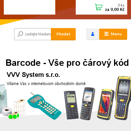
0
ks
+420 472744350
CZK
za
0,00 Kč
Po - Pá 8:00 - 15:00
Hledat
Menu