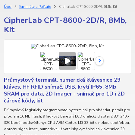
Úvod
Terminály a Počítače
CipherLab CPT-8600-2D/R, 8Mb, Kit
CipherLab CPT-8600-2D/R, 8Mb,
Kit
Průmyslový terminál, numerická klávesnice 29
kláves, HF RFID snímač, USB, krytí IP65, 8Mb
SRAM pro data, 2D Imager - snímač pro 1D i 2D
čárové kódy, kit
Průmyslový logistický programovatelný terminál pro sběr dat, paměť pro
program 16 Mb Flash, 9 řádkový barevný LCD grafický displej 2.83" 240 x
320 bodů (podsvětlený), CPU ARM Cortex-M3 32-bit s nízkou spotřebou,
vibrační signalizace, numerická uživatelsky vyměnitelná klávesnice 29