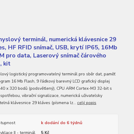
yslový terminál, numerická klávesnice 29
es, HF RFID snímač, USB, krytí IP65, 16Mb
 pro data, Laserový snímač čárového
 kit
lový logistický programovatelný terminál pro sběr dat, paměť
ogram 16 Mb Flash, 9 řádkový barevný LCD grafický displej
240 x 320 bodů (podsvětlený), CPU ARM Cortex-M3 32-bit s
 spotřebou, vibrační signalizace, numerická uživatelsky
telná klávesnice 29 kláves (písmena lz...
celý popis
tupnost
k dodání do 6 týdnů
yklace II - terminál
5 Kč