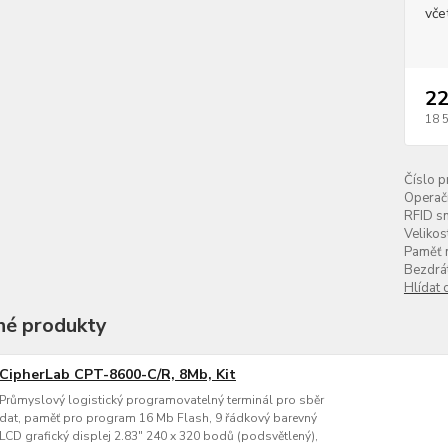
vče
22
18 
Číslo p
Operač
RFID s
Velikos
Paměť n
Bezdrát
Hlídat 
é produkty
CipherLab CPT-8600-C/R, 8Mb, Kit
Průmyslový logistický programovatelný terminál pro sběr
dat, paměť pro program 16 Mb Flash, 9 řádkový barevný
LCD grafický displej 2.83" 240 x 320 bodů (podsvětlený),