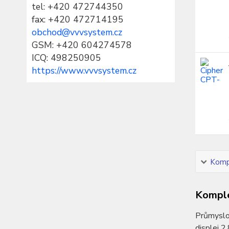
tel:
+420 472744350
fax: +420 472714195
obchod@vvvsystem.cz
GSM: +420 604274578
ICQ: 498250905
https://www.vvvsystem.cz
Kompl
Komple
Průmyslov
displej 2