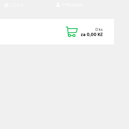
Přihlášení
CZK
 si rady? Zavolejte.
0
ks
 472744350
za
0,00 Kč
á 8:00 - 15:00