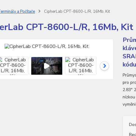
erminály a Počítače
CipherLab CPT-8600-L/R, 16Mb, Kit
erLab CPT-8600-L/R, 16Mb, Kit
Prům
kláv
SRAM
kódu,
Průmys
pro pr
2.83" 
nízkou
vyměni
Dos
Rec