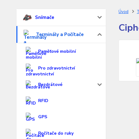
Úvod
T
Snímače
Ciph
Terminály a Počítače
Paměťové mobilní
Pro zdravotnictví
Bezdrátové
RFID
GPS
Počítače do ruky