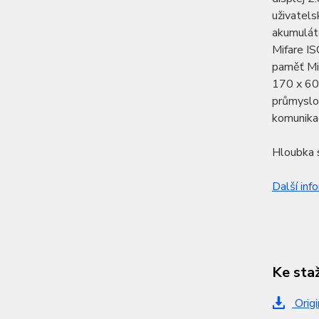
uživatels
akumulát
Mifare I
paměť Mic
170 x 60 
průmyslov
komunika
Hloubka s
Další inf
Ke sta
Origi