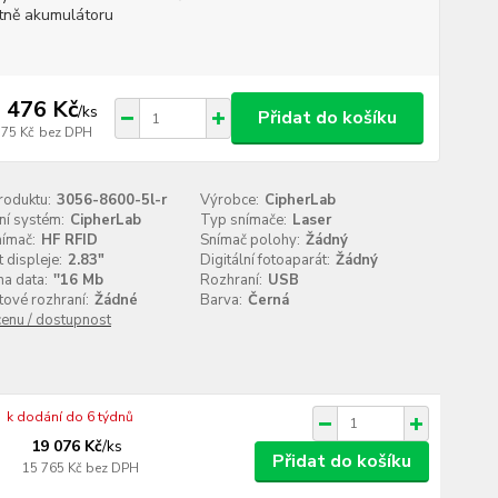
tně akumulátoru
 476 Kč
/
ks
Přidat do košíku
575 Kč
bez DPH
roduktu:
3056-8600-5l-r
Výrobce:
CipherLab
ní systém:
CipherLab
Typ snímače:
Laser
nímač:
HF RFID
Snímač polohy:
Žádný
t displeje:
2.83"
Digitální fotoaparát:
Žádný
a data:
''16 Mb
Rozhraní:
USB
ové rozhraní:
Žádné
Barva:
Černá
cenu / dostupnost
k dodání do 6 týdnů
19 076 Kč
/
ks
Přidat do košíku
15 765 Kč
bez DPH