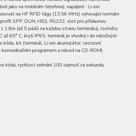
ě jako na mobilním telefonu), napájení - Li-ion
pisovat na HF RFID tágy (13,56 MHz) vyhovující normám
ofil SPP, DUN, HID), RS232, slot pro přídavnou
 1,8m (až 5 pádů na každou stranu terminálu), rozměry
ž 60° C, krytí IP65, terminál je vhodný i do náročných
du, kit (terminál, Li-ion akumulátor, cestovní
cí s komunikačním programem a návod na CD-ROM)
ho kódu, rychlost snímání 100 sejmutí za sekundu.