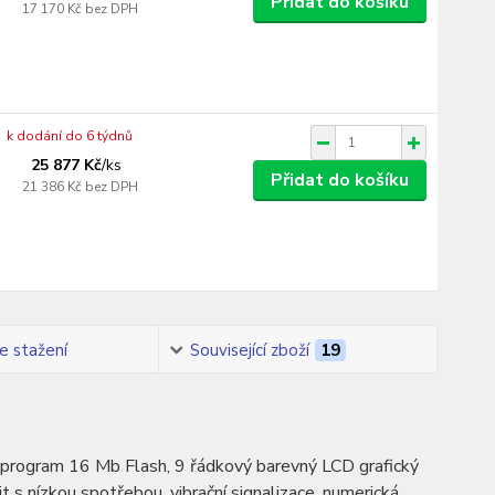
Přidat do košíku
17 170 Kč
bez DPH
k dodání do 6 týdnů
25 877 Kč
/
ks
Přidat do košíku
21 386 Kč
bez DPH
e stažení
Související zboží
19
 program 16 Mb Flash, 9 řádkový barevný LCD grafický
 nízkou spotřebou, vibrační signalizace, numerická