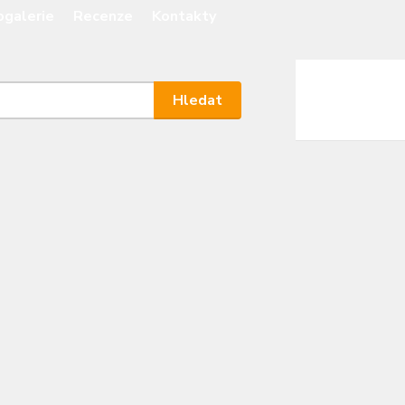
ogalerie
Recenze
Kontakty
Nevíte
Hledat
+420
Po - P