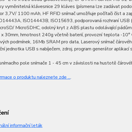
ky vyměnitelná klávesnice 29 kláves (písmena lze zadávat podobn
or 3,7V/ 1100 mAh, HF RFID snímač umožňuje počítači číst a za
SO14443A, ISO14443B, ISO15693, podporovaná rozhraní USB (pr
roSD/ MicroSDHC, odolný kryt z ABS plastu odolávající pádům z
x 30mm, hmotnost 240g včetně baterií, provozní teplota -10° C a
ých podmínek, 16Mb SRAM pro data, Laserový snímač čárového kó
ční jednotka USB s nabíječem, zdroj, program generátor aplika
nímacího pole snímače 1 - 45 cm v závislosti na hustotě čárové
ormace o produktu naleznete zde ...
.
žení
nální informační leták