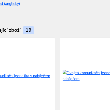
 (anglicky)
jící zboží
19