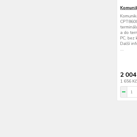
Komunik
Komunika
CPT8600
terminál
a do ter
PC, bez 
Další in
....
2 004
1 656 K