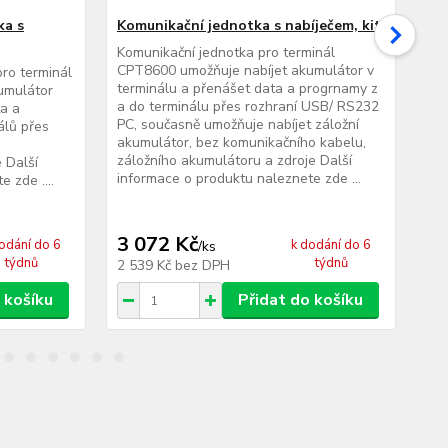
ka s
Komunikační jednotka s nabíječem, kit
St
Komunikační jednotka pro terminál
Sto
CPT8600 umožňuje nabíjet akumulátor v
umo
pro terminál
terminálu a přenášet data a progrnamy z
zál
umulátor
a do terminálu přes rozhraní USB/ RS232
inf
ta a
PC, současně umožňuje nabíjet záložní
álů přes
akumulátor, bez komunikačního kabelu,
záložního akumulátoru a zdroje Další
 Další
informace o produktu naleznete zde ...
 zde ....
3 072 Kč
1 
odání do 6
k dodání do 6
/
ks
týdnů
týdnů
2 539 Kč
bez DPH
1 
 košíku
Přidat do košíku