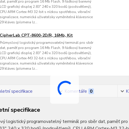
dat, paměť pro program 16 Mb Flash, 9 řádkový barevný
LCD grafický displej 2.83" 240 x 320 bodů (podsvětlený),
CPU ARM Cortex-M3 32-bit s nízkou spotřebou, vibrační
signalizace, numerická uživatelsky vyměnitelná klávesnice
29 kláves (písmena lz...
CipherLab CPT-8600-2D/R, 16Mb, Kit
Průmyslový logistický programovatelný terminál pro sběr
dat, paměť pro program 16 Mb Flash, 9 řádkový barevný
LCD grafický displej 2.83" 240 x 320 bodů (podsvětlený),
CPU ARM Cortex-M3 32-bit s nízkou spotřebou, vibrační
signalizace, numerická uživatelsky vyměnitelná klávesnice
29 kláves (písmena lz...
etní specifikace
Komentáře
0
K
tní specifikace
ý logistický programovatelný terminál pro sběr dat, paměť pro
.83" 240 x 320 bodů (podsvětlený), CPU ARM Cortex-M3 32-bit s