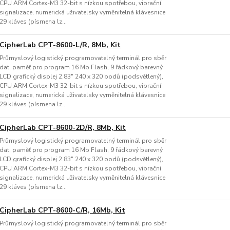
CPU ARM Cortex-M3 32-bit s nízkou spotřebou, vibrační
signalizace, numerická uživatelsky vyměnitelná klávesnice
29 kláves (písmena lz...
CipherLab CPT-8600-L/R, 8Mb, Kit
Průmyslový logistický programovatelný terminál pro sběr
dat, paměť pro program 16 Mb Flash, 9 řádkový barevný
LCD grafický displej 2.83" 240 x 320 bodů (podsvětlený),
CPU ARM Cortex-M3 32-bit s nízkou spotřebou, vibrační
signalizace, numerická uživatelsky vyměnitelná klávesnice
29 kláves (písmena lz...
CipherLab CPT-8600-2D/R, 8Mb, Kit
Průmyslový logistický programovatelný terminál pro sběr
dat, paměť pro program 16 Mb Flash, 9 řádkový barevný
LCD grafický displej 2.83" 240 x 320 bodů (podsvětlený),
CPU ARM Cortex-M3 32-bit s nízkou spotřebou, vibrační
signalizace, numerická uživatelsky vyměnitelná klávesnice
29 kláves (písmena lz...
CipherLab CPT-8600-C/R, 16Mb, Kit
Průmyslový logistický programovatelný terminál pro sběr