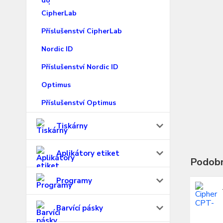
CipherLab
Příslušenství CipherLab
Nordic ID
Příslušenství Nordic ID
Optimus
Příslušenství Optimus
Tiskárny
Aplikátory etiket
Podobn
Programy
Barvící pásky