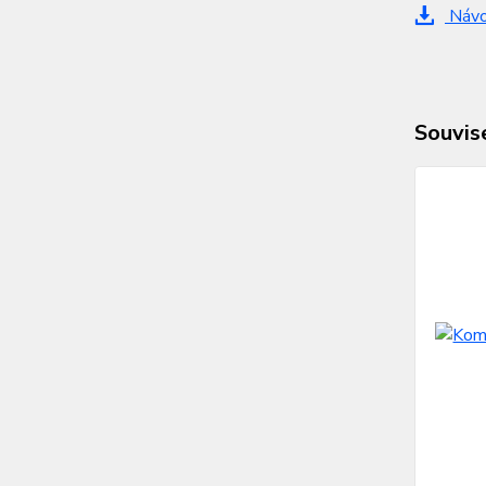
Návod
Souvise