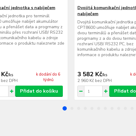
ační jednotka s nabíječem
Dvojitá komunikační jednot
nabíječem
ční jednotka pro terminál
 umožňuje nabíjet akumulátor
Dvojitá komunikační jednotka 
u a přenášet data a progrnamy z
CPT8600 umožňuje nabíjet ak
minálu přes rozhraní USB/ RS232
dvou terminálů a přenášet da
komunikačního kabelu a zdroje
progrnamy z a do dvou termin
formace o produktu naleznete zde
rozhraní USB/ RS232 PC, bez
komunikačního kabelu a zdroje
informace o produktu naleznete
 Kč
3 582 Kč
k dodání do 6
k d
/
ks
/
ks
týdnů
č
bez DPH
2 960 Kč
bez DPH
Přidat do košíku
Přidat do