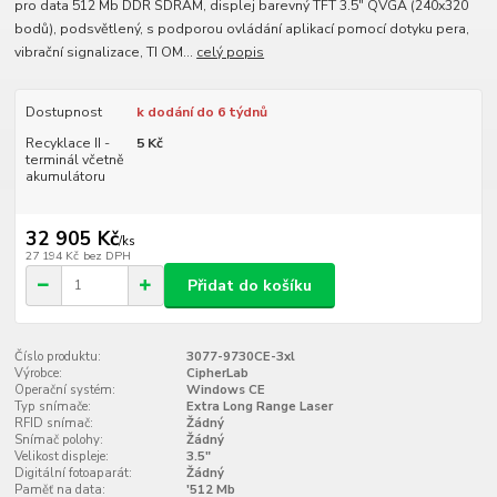
pro data 512 Mb DDR SDRAM, displej barevný TFT 3.5" QVGA (240x320
bodů), podsvětlený, s podporou ovládání aplikací pomocí dotyku pera,
vibrační signalizace, TI OM...
celý popis
Dostupnost
k dodání do 6 týdnů
Recyklace II -
5 Kč
terminál včetně
akumulátoru
32 905 Kč
/
ks
27 194 Kč
bez DPH
Přidat do košíku
Číslo produktu:
3077-9730CE-3xl
Výrobce:
CipherLab
Operační systém:
Windows CE
Typ snímače:
Extra Long Range Laser
RFID snímač:
Žádný
Snímač polohy:
Žádný
Velikost displeje:
3.5"
Digitální fotoaparát:
Žádný
Paměť na data:
'512 Mb