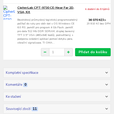
CipherLab CPT-9730 CE-Near Far 2D,
k dodání do 6 týdnů
VGA, Kit
Bezdrátový průmyslový logistický programovatelný
36 070 Kč
/
ks
počítač do ruky pro sběr dat s OS Windows CE
29 810 Kč
bez DPH
6.0 R3, paměť pro program 4 Gb Flash, paměť
pro data 512 Mb DDR SDRAM, displej barevný
TFT 3.5" VGA (480x640 bodů), podsvětlený, s
podporou ovládání aplikací pomocí dotyku pera,
vibrační signalizace, TI OMA...
Přidat do košíku
Kompletní specifikace
Komentáře
0
Ke stažení
Související zboží
11