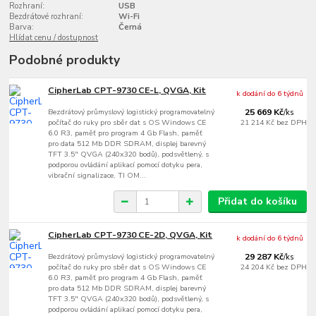
Rozhraní:
USB
Bezdrátové rozhraní:
Wi-Fi
Barva:
Černá
Hlídat cenu / dostupnost
Podobné produkty
CipherLab CPT-9730 CE-L, QVGA, Kit
k dodání do 6 týdnů
Bezdrátový průmyslový logistický programovatelný
25 669 Kč
/
ks
počítač do ruky pro sběr dat s OS Windows CE
21 214 Kč
bez DPH
6.0 R3, paměť pro program 4 Gb Flash, paměť
pro data 512 Mb DDR SDRAM, displej barevný
TFT 3.5" QVGA (240x320 bodů), podsvětlený, s
podporou ovládání aplikací pomocí dotyku pera,
vibrační signalizace, TI OM...
Přidat do košíku
CipherLab CPT-9730 CE-2D, QVGA, Kit
k dodání do 6 týdnů
Bezdrátový průmyslový logistický programovatelný
29 287 Kč
/
ks
počítač do ruky pro sběr dat s OS Windows CE
24 204 Kč
bez DPH
6.0 R3, paměť pro program 4 Gb Flash, paměť
pro data 512 Mb DDR SDRAM, displej barevný
TFT 3.5" QVGA (240x320 bodů), podsvětlený, s
podporou ovládání aplikací pomocí dotyku pera,