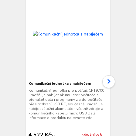
Komunikační jednotka s nabíječem
Ethernetová
jednotka s 
Komunikační jednotka pro počítač CPT9700
umožňuje nabíjet akumulátor počítače a
Ethernetová
přenášet data i progrnamy z a do počítače
jednotka pr
přes rozhraní USB PC, současně umožňuje
nabíjet akumu
nabíjet záložní akumulátor, včetně zdroje a
přenášet dat
komunikačního kabelu micro USB Další
přes rozhran
informace o produktu naleznete zde ....
zroje Další 
zde ....
4 522 Kč
11 939 
k dodání do 6
/
ks