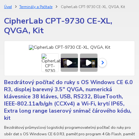
Úvod
Terminály a Počítače
CipherLab CPT-9730 CE-XL, QVGA, Kit
CipherLab CPT-9730 CE-XL,
QVGA, Kit
Bezdrátový počítač do ruky s OS Windows CE 6.0
R3, displej barevný 3.5" QVGA, numerická
klávesnice 38 kláves, USB, RS232, BlueTooth,
IEEE-802.11a/b/g/n (CCXv4) a Wi-Fi, krytí IP65,
Extra long range laserový snímač čárového kódu,
kit
Bezdrátový průmyslový logistický programovatelný počítač do ruky pro
sběr dat s OS Windows CE 6.0 R3, paměť pro program 4 Gb Flash, paměť