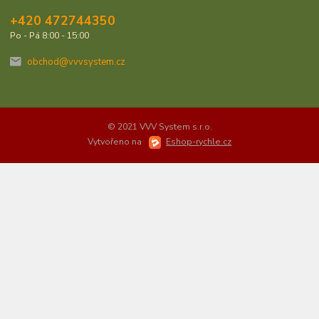
+420 472744350
Po - Pá 8:00 - 15:00
obchod@vvvsystem.cz
© 2021 VVV System s.r.o.
Vytvořeno na
Eshop-rychle.cz