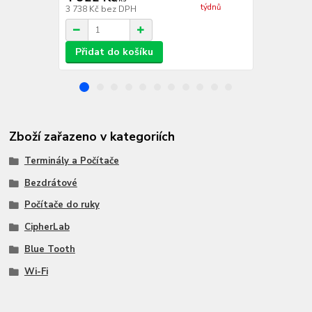
týdnů
3 738 Kč
bez DPH
9 867 Kč
bez
Přidat do košíku
Přidat d
Zboží zařazeno v kategoriích
Terminály a Počítače
Bezdrátové
Počítače do ruky
CipherLab
Blue Tooth
Wi-Fi