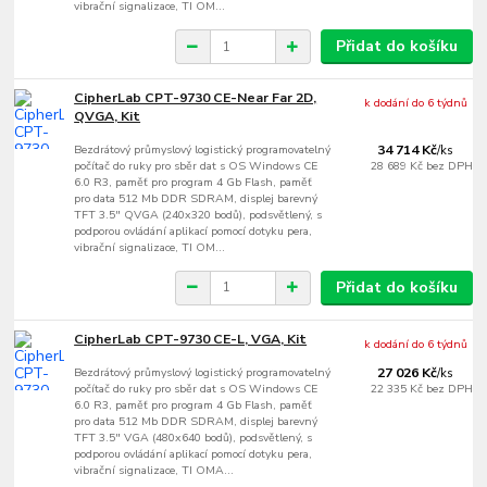
vibrační signalizace, TI OM...
Přidat do košíku
CipherLab CPT-9730 CE-Near Far 2D,
k dodání do 6 týdnů
QVGA, Kit
Bezdrátový průmyslový logistický programovatelný
34 714 Kč
/
ks
počítač do ruky pro sběr dat s OS Windows CE
28 689 Kč
bez DPH
6.0 R3, paměť pro program 4 Gb Flash, paměť
pro data 512 Mb DDR SDRAM, displej barevný
TFT 3.5" QVGA (240x320 bodů), podsvětlený, s
podporou ovládání aplikací pomocí dotyku pera,
vibrační signalizace, TI OM...
Přidat do košíku
CipherLab CPT-9730 CE-L, VGA, Kit
k dodání do 6 týdnů
Bezdrátový průmyslový logistický programovatelný
27 026 Kč
/
ks
počítač do ruky pro sběr dat s OS Windows CE
22 335 Kč
bez DPH
6.0 R3, paměť pro program 4 Gb Flash, paměť
pro data 512 Mb DDR SDRAM, displej barevný
TFT 3.5" VGA (480x640 bodů), podsvětlený, s
podporou ovládání aplikací pomocí dotyku pera,
vibrační signalizace, TI OMA...