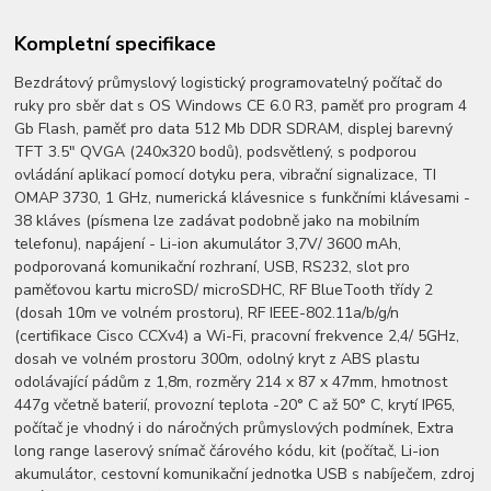
Kompletní specifikace
Bezdrátový průmyslový logistický programovatelný počítač do
ruky pro sběr dat s OS Windows CE 6.0 R3, paměť pro program 4
Gb Flash, paměť pro data 512 Mb DDR SDRAM, displej barevný
TFT 3.5" QVGA (240x320 bodů), podsvětlený, s podporou
ovládání aplikací pomocí dotyku pera, vibrační signalizace, TI
OMAP 3730, 1 GHz, numerická klávesnice s funkčními klávesami -
38 kláves (písmena lze zadávat podobně jako na mobilním
telefonu), napájení - Li-ion akumulátor 3,7V/ 3600 mAh,
podporovaná komunikační rozhraní, USB, RS232, slot pro
paměťovou kartu microSD/ microSDHC, RF BlueTooth třídy 2
(dosah 10m ve volném prostoru), RF IEEE-802.11a/b/g/n
(certifikace Cisco CCXv4) a Wi-Fi, pracovní frekvence 2,4/ 5GHz,
dosah ve volném prostoru 300m, odolný kryt z ABS plastu
odolávající pádům z 1,8m, rozměry 214 x 87 x 47mm, hmotnost
447g včetně baterií, provozní teplota -20° C až 50° C, krytí IP65,
počítač je vhodný i do náročných průmyslových podmínek, Extra
long range laserový snímač čárového kódu, kit (počítač, Li-ion
akumulátor, cestovní komunikační jednotka USB s nabíječem, zdroj