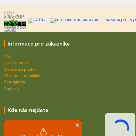
Počet
přístupů na
tuto www
stránku:
(zajišťuje
WWW
počítadlo)
Informace pro zákazníky
O nás
Jak nakupovat
Doprava a platba
Obchodní podmínky
Fotogalerie
Kontakty
Kde nás najdete