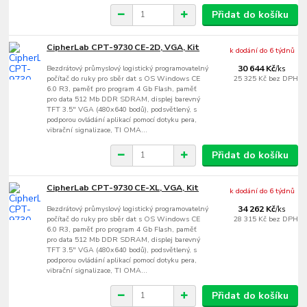
Přidat do košíku
CipherLab CPT-9730 CE-2D, VGA, Kit
k dodání do 6 týdnů
Bezdrátový průmyslový logistický programovatelný
30 644 Kč
/
ks
počítač do ruky pro sběr dat s OS Windows CE
25 325 Kč
bez DPH
6.0 R3, paměť pro program 4 Gb Flash, paměť
pro data 512 Mb DDR SDRAM, displej barevný
TFT 3.5" VGA (480x640 bodů), podsvětlený, s
podporou ovládání aplikací pomocí dotyku pera,
vibrační signalizace, TI OMA...
Přidat do košíku
CipherLab CPT-9730 CE-XL, VGA, Kit
k dodání do 6 týdnů
Bezdrátový průmyslový logistický programovatelný
34 262 Kč
/
ks
počítač do ruky pro sběr dat s OS Windows CE
28 315 Kč
bez DPH
6.0 R3, paměť pro program 4 Gb Flash, paměť
pro data 512 Mb DDR SDRAM, displej barevný
TFT 3.5" VGA (480x640 bodů), podsvětlený, s
podporou ovládání aplikací pomocí dotyku pera,
vibrační signalizace, TI OMA...
Přidat do košíku