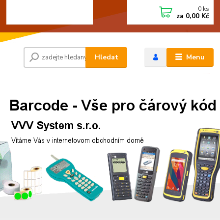
0
ks
+420 472744350
CZK
za
0,00 Kč
Po - Pá 8:00 - 15:00
Hledat
Menu