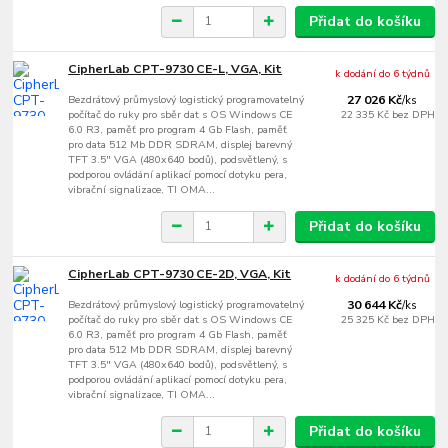
Přidat do košíku
CipherLab CPT-9730 CE-L, VGA, Kit
k dodání do 6 týdnů
Bezdrátový průmyslový logistický programovatelný
27 026 Kč
/
ks
počítač do ruky pro sběr dat s OS Windows CE
22 335 Kč
bez DPH
6.0 R3, paměť pro program 4 Gb Flash, paměť
pro data 512 Mb DDR SDRAM, displej barevný
TFT 3.5" VGA (480x640 bodů), podsvětlený, s
podporou ovládání aplikací pomocí dotyku pera,
vibrační signalizace, TI OMA...
Přidat do košíku
CipherLab CPT-9730 CE-2D, VGA, Kit
k dodání do 6 týdnů
Bezdrátový průmyslový logistický programovatelný
30 644 Kč
/
ks
počítač do ruky pro sběr dat s OS Windows CE
25 325 Kč
bez DPH
6.0 R3, paměť pro program 4 Gb Flash, paměť
pro data 512 Mb DDR SDRAM, displej barevný
TFT 3.5" VGA (480x640 bodů), podsvětlený, s
podporou ovládání aplikací pomocí dotyku pera,
vibrační signalizace, TI OMA...
Přidat do košíku