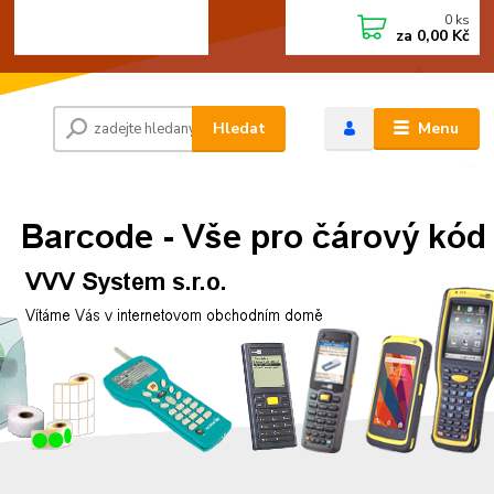
0
ks
+420 472744350
CZK
za
0,00 Kč
Po - Pá 8:00 - 15:00
Hledat
Menu