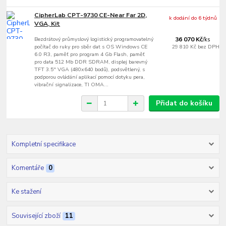
CipherLab CPT-9730 CE-Near Far 2D,
k dodání do 6 týdnů
VGA, Kit
Bezdrátový průmyslový logistický programovatelný
36 070 Kč
/
ks
počítač do ruky pro sběr dat s OS Windows CE
29 810 Kč
bez DPH
6.0 R3, paměť pro program 4 Gb Flash, paměť
pro data 512 Mb DDR SDRAM, displej barevný
TFT 3.5" VGA (480x640 bodů), podsvětlený, s
podporou ovládání aplikací pomocí dotyku pera,
vibrační signalizace, TI OMA...
Přidat do košíku
Kompletní specifikace
Komentáře
0
Ke stažení
Související zboží
11