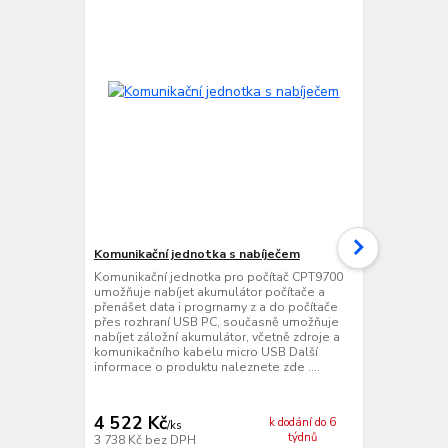
Komunikační jednotka s nabíječem
Ethernetová
jednotka s 
Komunikační jednotka pro počítač CPT9700
umožňuje nabíjet akumulátor počítače a
Ethernetová
přenášet data i progrnamy z a do počítače
jednotka pr
přes rozhraní USB PC, současně umožňuje
nabíjet akumu
nabíjet záložní akumulátor, včetně zdroje a
přenášet dat
komunikačního kabelu micro USB Další
přes rozhran
informace o produktu naleznete zde ....
zroje Další 
zde ....
4 522 Kč
11 939 
k dodání do 6
/
ks
týdnů
3 738 Kč
bez DPH
9 867 Kč
bez