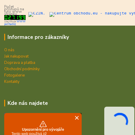
Počet
přístupů na
tuto www
stránku:
(zajišťuje
WWW
počítadlo)
Informace pro zákazníky
O nás
Jak nakupovat
Doprava a platba
Obchodní podmínky
Fotogalerie
Kontakty
Kde nás najdete