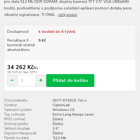
pro data 512 Mb DDR SDRAM, displej barevný TFT 3.5" VGA (480x640
bodů), podsvětlený, s podporou ovládání aplikací pomocí dotyku pera,
vibrační signalizace, TI OMA...
celý popis
Dostupnost
k dodání do 6 týdnů
Recyklace II -
5 Kč
terminál včetně
akumulátoru
34 262 Kč
/
ks
28 315 Kč
bez DPH
Přidat do košíku
Číslo produktu:
3077-9730CE-7xl-v
Výrobce:
CipherLab
Operační systém:
Windows CE
Typ snímače:
Extra Long Range Laser
RFID snímač:
Žádný
Snímač polohy:
Žádný
Velikost displeje:
3.5"
Digitální fotoaparát:
Žádný
Paměť na data:
'512 Mb