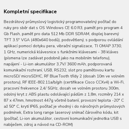
Kompletní specifikace
Bezdrátový průmyslový logistický programovatelný počítač do
ruky pro sběr dat s OS Windows CE 6.0 R3, paměť pro program 4
Gb Flash, paměť pro data 512 Mb DDR SDRAM, displej barevný
TFT 3.5" VGA (480x640 bodů), podsvětlený, s podporou ovládání
aplikací pomocí dotyku pera, vibrační signalizace, TI OMAP 3730,
1 GHz, numerická klávesnice s funkčními klávesami - 38 kláves
(písmena lze zadávat podobně jako na mobilním telefonu),
napájení - Li-ion akumulátor 3,7V/ 3600 mAh, podporovaná
komunikační rozhraní, USB, RS232, slot pro paměťovou kartu
microSD/ microSDHC, RF BlueTooth třídy 2 (dosah 10m ve volném
prostoru), RF IEEE-802.11a/b/g/n (certifikace Cisco CCXv4) a Wi-Fi,
pracovní frekvence 2,4/ 5GHz, dosah ve volném prostoru 300m,
odolný kryt z ABS plastu odolávající pádům z 1,8m, rozměry 214 x
87 x 47mm, hmotnost 447g včetně baterií, provozní teplota -20° C
až 50° C, krytí IP65, počítač je vhodný i do náročných průmyslových
podmínek, Extra long range laserový snímač čárového kódu, kit
(počítač, Li-ion akumulátor, cestovní komunikační jednotka USB s
nabíječem, zdroj a návod na CD-ROM)