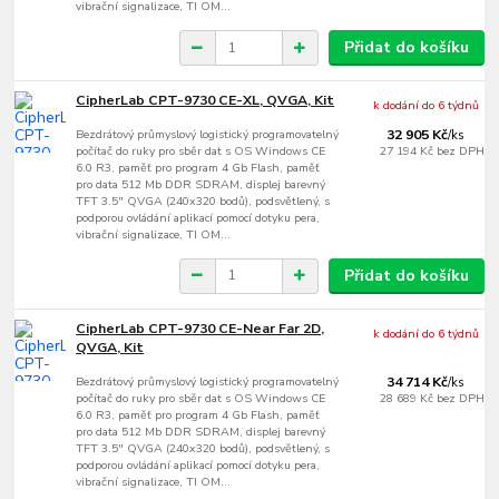
vibrační signalizace, TI OM...
Přidat do košíku
CipherLab CPT-9730 CE-XL, QVGA, Kit
k dodání do 6 týdnů
Bezdrátový průmyslový logistický programovatelný
32 905 Kč
/
ks
počítač do ruky pro sběr dat s OS Windows CE
27 194 Kč
bez DPH
6.0 R3, paměť pro program 4 Gb Flash, paměť
pro data 512 Mb DDR SDRAM, displej barevný
TFT 3.5" QVGA (240x320 bodů), podsvětlený, s
podporou ovládání aplikací pomocí dotyku pera,
vibrační signalizace, TI OM...
Přidat do košíku
CipherLab CPT-9730 CE-Near Far 2D,
k dodání do 6 týdnů
QVGA, Kit
Bezdrátový průmyslový logistický programovatelný
34 714 Kč
/
ks
počítač do ruky pro sběr dat s OS Windows CE
28 689 Kč
bez DPH
6.0 R3, paměť pro program 4 Gb Flash, paměť
pro data 512 Mb DDR SDRAM, displej barevný
TFT 3.5" QVGA (240x320 bodů), podsvětlený, s
podporou ovládání aplikací pomocí dotyku pera,
vibrační signalizace, TI OM...