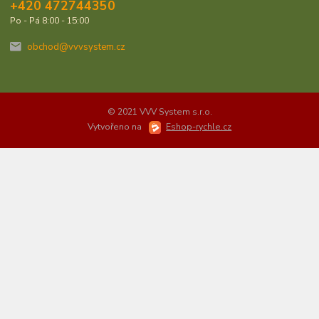
+420 472744350
Po - Pá 8:00 - 15:00
obchod@vvvsystem.cz
© 2021 VVV System s.r.o.
Vytvořeno na
Eshop-rychle.cz