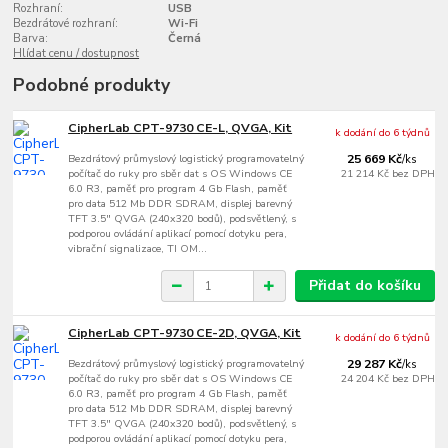
Rozhraní:
USB
Bezdrátové rozhraní:
Wi-Fi
Barva:
Černá
Hlídat cenu / dostupnost
Podobné produkty
CipherLab CPT-9730 CE-L, QVGA, Kit
k dodání do 6 týdnů
Bezdrátový průmyslový logistický programovatelný
25 669 Kč
/
ks
počítač do ruky pro sběr dat s OS Windows CE
21 214 Kč
bez DPH
6.0 R3, paměť pro program 4 Gb Flash, paměť
pro data 512 Mb DDR SDRAM, displej barevný
TFT 3.5" QVGA (240x320 bodů), podsvětlený, s
podporou ovládání aplikací pomocí dotyku pera,
vibrační signalizace, TI OM...
Přidat do košíku
CipherLab CPT-9730 CE-2D, QVGA, Kit
k dodání do 6 týdnů
Bezdrátový průmyslový logistický programovatelný
29 287 Kč
/
ks
počítač do ruky pro sběr dat s OS Windows CE
24 204 Kč
bez DPH
6.0 R3, paměť pro program 4 Gb Flash, paměť
pro data 512 Mb DDR SDRAM, displej barevný
TFT 3.5" QVGA (240x320 bodů), podsvětlený, s
podporou ovládání aplikací pomocí dotyku pera,