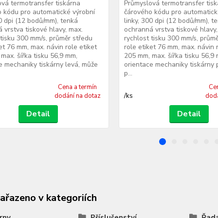
vá termotransfer tiskárna
Průmyslová termotransfer tis
 kódu pro automatické výrobní
čárového kódu pro automatick
00 dpi (12 bodů/mm), tenká
linky, 300 dpi (12 bodů/mm), t
 vrstva tiskové hlavy, max.
ochranná vrstva tiskové hlavy,
 tisku 300 mm/s, průměr středu
rychlost tisku 300 mm/s, prům
ket 76 mm, max. návin role etiket
role etiket 76 mm, max. návin r
max. šířka tisku 56,9 mm,
205 mm, max. šířka tisku 56,9
e mechaniky tiskárny levá, může
orientace mechaniky tiskárny 
p...
Cena a termín
Cen
/
ks
dodání na dotaz
dodá
Detail
Detail
zařazeno v kategoriích
rny
Příslušenství
Řad