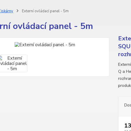
iskárny
Externí ovládací panel - 5m
rní ovládací panel - 5m
Exte
SQUI
rozh
Extern
Q a He
rozhra
produk
Dos
13