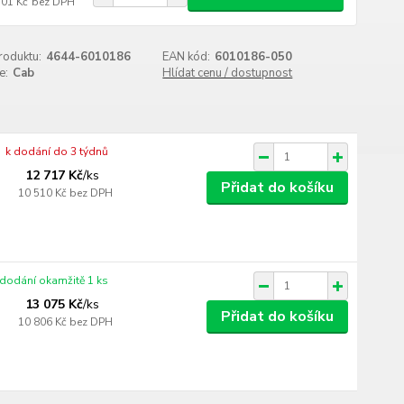
101 Kč
bez DPH
roduktu:
4644-6010186
EAN kód:
6010186-050
e:
Cab
Hlídat cenu / dostupnost
k dodání do 3 týdnů
12 717 Kč
/
ks
Přidat do košíku
10 510 Kč
bez DPH
 dodání okamžitě 1 ks
13 075 Kč
/
ks
Přidat do košíku
10 806 Kč
bez DPH