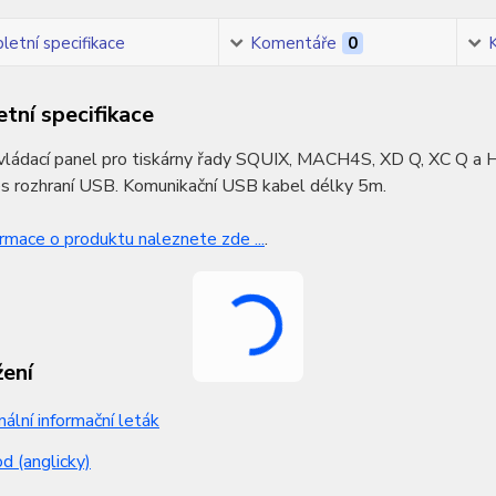
etní specifikace
Komentáře
0
tní specifikace
ovládací panel pro tiskárny řady SQUIX, MACH4S, XD Q, XC Q a 
es rozhraní USB. Komunikační USB kabel délky 5m.
ormace o produktu naleznete zde ...
.
žení
nální informační leták
 (anglicky)