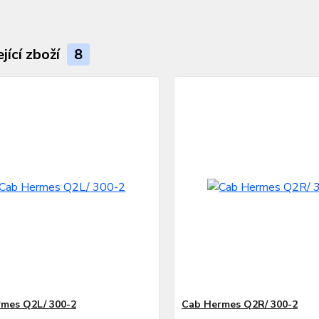
jící zboží
8
mes Q2L/ 300-2
Cab Hermes Q2R/ 300-2