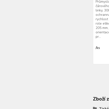
Průmyslo
čárového
linky, 3
ochranná
rychlost
role eti
205 mm, 
orientac
pr...
/
ks
Zboží 
Tiská