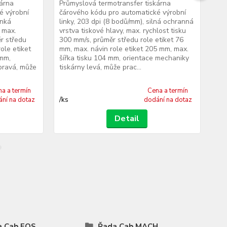
kárna
Průmyslová termotransfer tiskárna
Prů
é výrobní
čárového kódu pro automatické výrobní
čár
enká
linky, 203 dpi (8 bodů/mm), silná ochranná
lin
 max.
vrstva tiskové hlavy, max. rychlost tisku
vrs
ěr středu
300 mm/s, průměr středu role etiket 76
300
ole etiket
mm, max. návin role etiket 205 mm, max.
mm,
 mm,
šířka tisku 104 mm, orientace mechaniky
šíř
pravá, může
tiskárny levá, může prac...
tis
a a termín
Cena a termín
/
ks
/
ks
ní na dotaz
dodání na dotaz
Detail
a Cab EOS
Řada Cab MACH