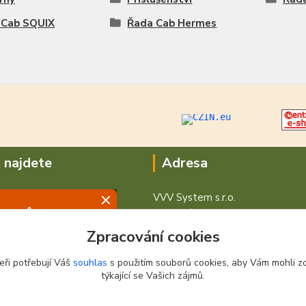
 Cab SQUIX
Řada Cab Hermes
 najdete
Adresa
VVV System s.r.o.
V Podhájí 776/ 30
400 01 Ústí nad Labem
Zpracování cookies
eři potřebují Váš
souhlas
s použitím souborů cookies, aby Vám mohli z
týkající se Vašich zájmů.