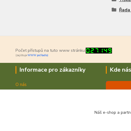
Řada
Počet přístupů na tuto www stránku:
(zajišťuje
WWW počítadlo)
Informace pro zákazníky
Kde nás
O nás
Jak nakupovat
Doprava a platba
Obchodní podmínky
Náš e-shop a partn
Fotogalerie
Kontakty