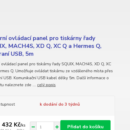
rní ovládací panel pro tiskárny řady
X, MACH4S, XD Q, XC Q a Hermes Q,
raní USB, 5m
í ovládací panel pro tiskárny řady SQUIX, MACH4S, XD Q, XC
rmes Q. Umožňuje ovládat tiskárnu ze vzdáleného místa přes
ní USB. Komunikační USB kabel délky 5m. Další informace o
tu naleznete zde ....
celý popis
tupnost
k dodání do 3 týdnů
 432 Kč
/
ks
Přidat do košíku