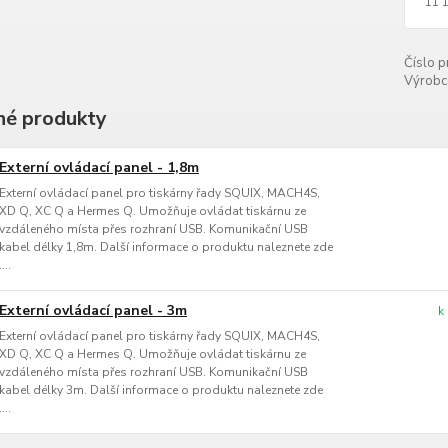
11 
Číslo p
Výrobc
é produkty
Externí ovládací panel - 1,8m
Externí ovládací panel pro tiskárny řady SQUIX, MACH4S,
XD Q, XC Q a Hermes Q. Umožňuje ovládat tiskárnu ze
vzdáleného místa přes rozhraní USB. Komunikační USB
kabel délky 1,8m. Další informace o produktu naleznete zde
....
Externí ovládací panel - 3m
k
Externí ovládací panel pro tiskárny řady SQUIX, MACH4S,
XD Q, XC Q a Hermes Q. Umožňuje ovládat tiskárnu ze
vzdáleného místa přes rozhraní USB. Komunikační USB
kabel délky 3m. Další informace o produktu naleznete zde
....