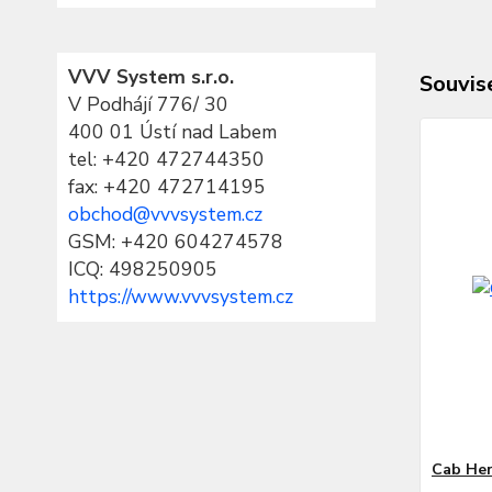
VVV System s.r.o.
Souvise
V Podhájí 776/ 30
400 01 Ústí nad Labem
tel:
+420 472744350
fax: +420 472714195
obchod@vvvsystem.cz
GSM: +420 604274578
ICQ: 498250905
https://www.vvvsystem.cz
Cab Her