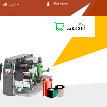
Přihlášení
CZK
 si rady? Zavolejte.
0
ks
 472744350
za
0,00 Kč
á 8:00 - 15:00