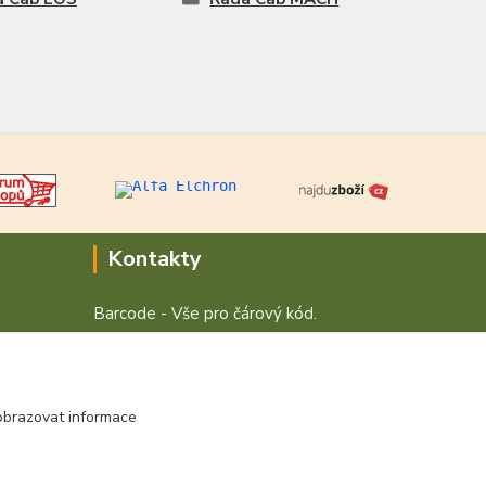
Kontakty
Barcode - Vše pro čárový kód.
+420 472744350
Po - Pá 8:00 - 15:00
obrazovat informace
obchod@vvvsystem.cz