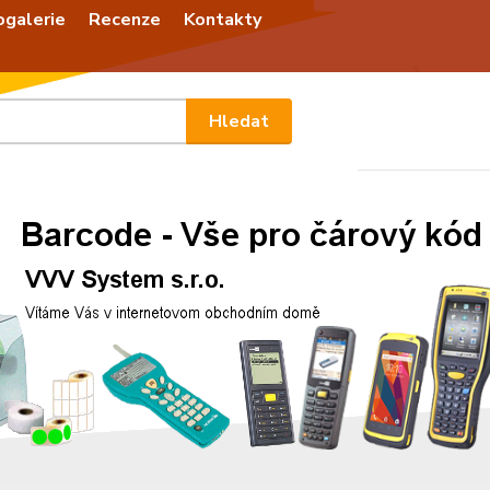
ogalerie
Recenze
Kontakty
Nevíte
Hledat
+420
Po - P