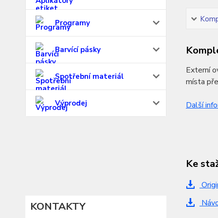
Kompl
Programy
Komple
Barvící pásky
Externí 
Spotřební materiál
místa př
Výprodej
Další inf
Ke sta
Origi
Návod
KONTAKTY