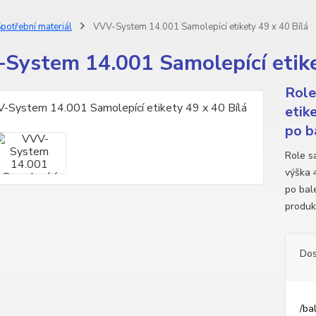
potřební materiál
VVV-System 14.001 Samolepící etikety 49 x 40 Bílá
System 14.001 Samolepící etike
Role
etik
po b
Role sa
výška 
po bale
produk
Dos
/
ba