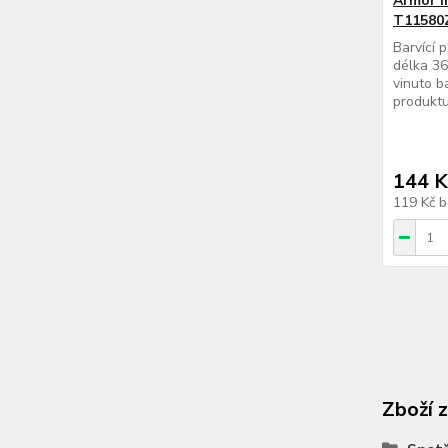
Armor I
T11580
Barvící 
délka 36
vinuto b
produktu
144 K
119 Kč
b
Zboží 