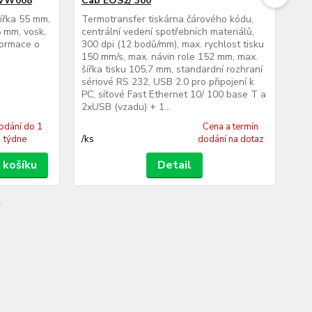
 VW008
Cab EOS2/ 300
Ca
šířka 55 mm,
Termotransfer tiskárna čárového kódu,
Ter
 mm, vosk,
centrální vedení spotřebních materiálů,
cen
formace o
300 dpi (12 bodů/mm), max. rychlost tisku
300
150 mm/s, max. návin role 152 mm, max.
150
šířka tisku 105,7 mm, standardní rozhraní
šíř
sériové RS 232, USB 2.0 pro připojení k
sér
PC, síťové Fast Ethernet 10/ 100 base T a
PC,
2xUSB (vzadu) + 1...
2xU
odání do 1
Cena a termín
/
ks
/
ks
týdne
dodání na dotaz
 košíku
Detail