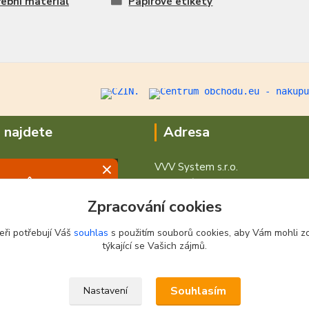
ební materiál
Papírové etikety
 najdete
Adresa
VVV System s.r.o.
V Podhájí 776/ 30
400 01 Ústí nad Labem
Zpracování cookies
eři potřebují Váš
souhlas
s použitím souborů cookies, aby Vám mohli z
týkající se Vašich zájmů.
Souhlasím
Nastavení