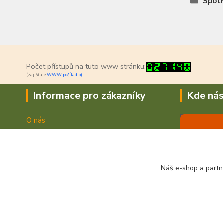
Spotř
Počet přístupů na tuto www stránku:
(zajišťuje
WWW počítadlo)
Informace pro zákazníky
Kde nás
O nás
Jak nakupovat
Doprava a platba
Obchodní podmínky
Náš e-shop a partn
Fotogalerie
Kontakty