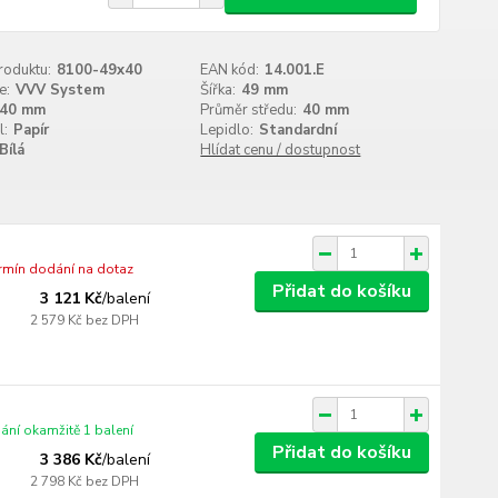
roduktu:
8100-49x40
EAN kód:
14.001.E
e:
VVV System
Šířka:
49 mm
40 mm
Průměr středu:
40 mm
l:
Papír
Lepidlo:
Standardní
Bílá
Hlídat cenu / dostupnost
ermín dodání na dotaz
Přidat do košíku
3 121 Kč
/
balení
2 579 Kč
bez DPH
ání okamžitě 1 balení
Přidat do košíku
3 386 Kč
/
balení
2 798 Kč
bez DPH