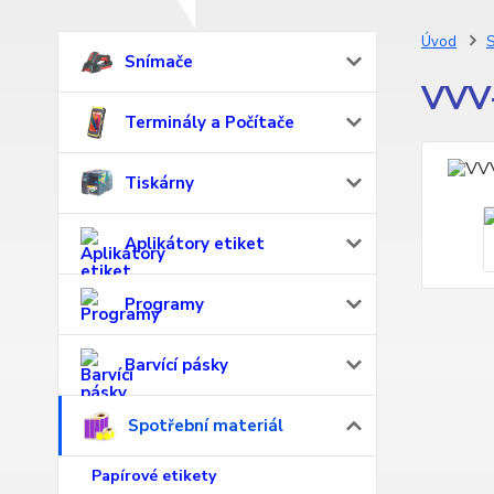
Úvod
S
Snímače
VVV-
Terminály a Počítače
Tiskárny
Aplikátory etiket
Programy
Barvící pásky
Spotřební materiál
Papírové etikety