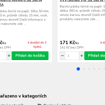
nkanto AWR470 50/ 360 IN
VVV-System VW 55/ 360 IN
ZA
Barvící páska černá na papír, 
délka 360 m, průměr středu 25
páska černá na papír, šířka 50 mm,
vinuto barvou dovnitř Další in
0 m, průměr středu 25 mm, vosk,
produktu naleznete zde ....
arvou dovnitř Další informace o
 naleznete zde ....
č
171 Kč
k dodání do 3
k d
/
ks
/
ks
týdnů
ez DPH
141 Kč
bez DPH
Přidat do košíku
Přidat do
zařazeno v kategoriích