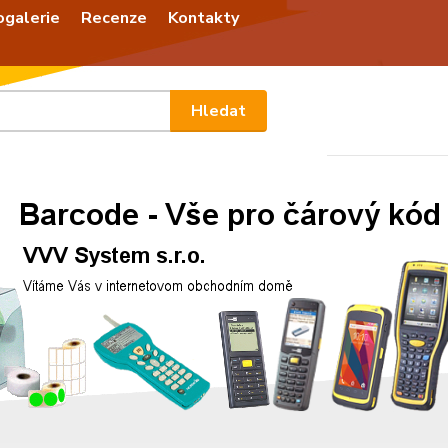
ogalerie
Recenze
Kontakty
Nevíte
Hledat
+420
Po - P