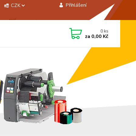
Přihlášení
CZK
 si rady? Zavolejte.
0
ks
 472744350
za
0,00 Kč
á 8:00 - 15:00