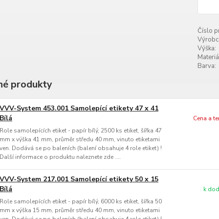
Číslo p
Výrobc
Výška:
Materiá
Barva:
é produkty
VVV-System 453.001 Samolepící etikety 47 x 41
Bílá
Cena a t
Role samolepících etiket - papír bílý, 2500 ks etiket, šířka 47
mm x výška 41 mm, průměr středu 40 mm, vinuto etiketami
ven. Dodává se po baleních (balení obsahuje 4 role etiket) !
Další informace o produktu naleznete zde ....
VVV-System 217.001 Samolepící etikety 50 x 15
Bílá
k dod
Role samolepících etiket - papír bílý, 6000 ks etiket, šířka 50
mm x výška 15 mm, průměr středu 40 mm, vinuto etiketami