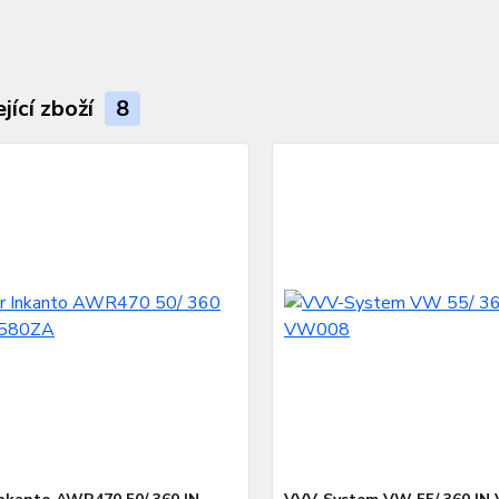
jící zboží
8