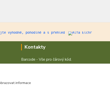
Kontakty
Barcode - Vše pro čárový kód.
+420 472744350
Po - Pá 8:00 - 15:00
obrazovat informace
obchod@vvvsystem.cz