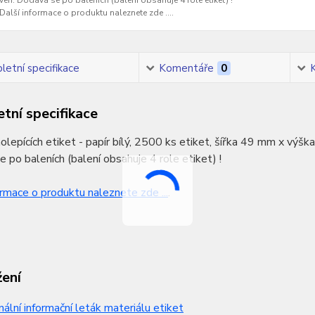
ven. Dodává se po baleních (balení obsahuje 4 role etiket) !
Další informace o produktu naleznete zde ....
etní specifikace
Komentáře
0
tní specifikace
lepících etiket - papír bílý, 2500 ks etiket, šířka 49 mm x výš
 po baleních (balení obsahuje 4 role etiket) !
ormace o produktu naleznete zde ...
.
žení
nální informační leták materiálu etiket