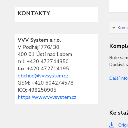
KONTAKTY
Kompl
VVV System s.r.o.
Komple
V Podhájí 776/ 30
400 01 Ústí nad Labem
Role samo
tel:
+420 472744350
Dodává se
fax: +420 472714195
obchod@vvvsystem.cz
Další inf
GSM: +420 604274578
ICQ: 498250905
https://www.vvvsystem.cz
Ke sta
Origi