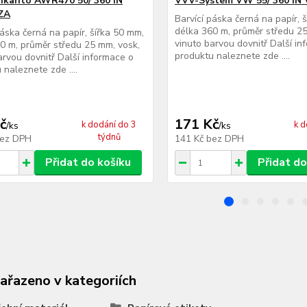
nkanto AWR470 50/ 360 IN
VVV-System VW 55/ 360 IN
ZA
Barvící páska černá na papír, 
délka 360 m, průměr středu 25
páska černá na papír, šířka 50 mm,
vinuto barvou dovnitř Další in
0 m, průměr středu 25 mm, vosk,
produktu naleznete zde ....
arvou dovnitř Další informace o
 naleznete zde ....
č
171 Kč
k dodání do 3
k d
/
ks
/
ks
týdnů
ez DPH
141 Kč
bez DPH
Přidat do košíku
Přidat do
zařazeno v kategoriích