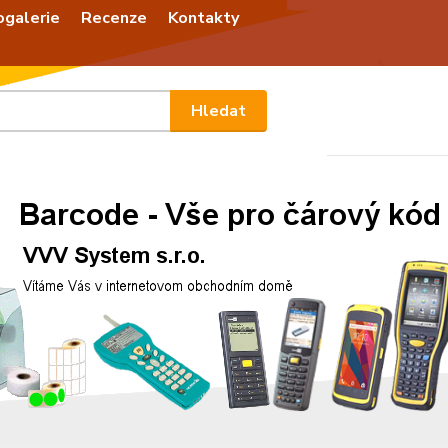
ogalerie
Recenze
Kontakty
Nevíte
Hledat
+420
Po - P