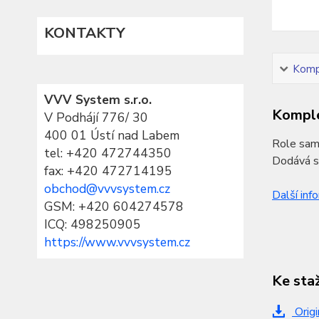
KONTAKTY
Kompl
VVV System s.r.o.
Komple
V Podhájí 776/ 30
400 01 Ústí nad Labem
Role samo
tel:
+420 472744350
Dodává se
fax: +420 472714195
obchod@vvvsystem.cz
Další inf
GSM: +420 604274578
ICQ: 498250905
https://www.vvvsystem.cz
Ke sta
Origi