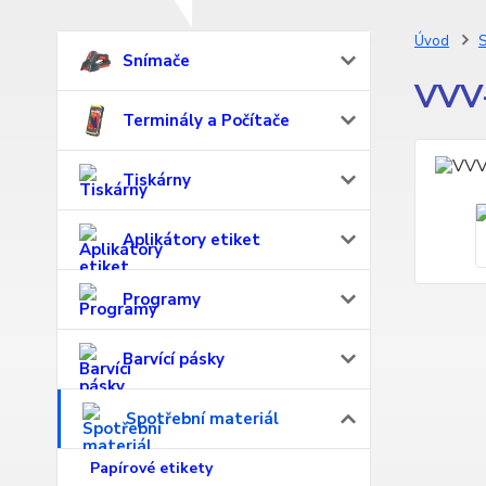
Úvod
S
Snímače
VVV-
Terminály a Počítače
Tiskárny
Aplikátory etiket
Programy
Barvící pásky
Spotřební materiál
Papírové etikety