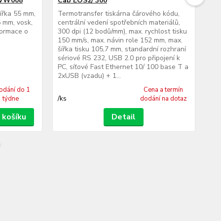
 VW008
Cab EOS2/ 300
Ca
šířka 55 mm,
Termotransfer tiskárna čárového kódu,
Ter
 mm, vosk,
centrální vedení spotřebních materiálů,
cen
formace o
300 dpi (12 bodů/mm), max. rychlost tisku
300
150 mm/s, max. návin role 152 mm, max.
150
šířka tisku 105,7 mm, standardní rozhraní
šíř
sériové RS 232, USB 2.0 pro připojení k
sér
PC, síťové Fast Ethernet 10/ 100 base T a
PC,
2xUSB (vzadu) + 1...
2xU
odání do 1
Cena a termín
/
ks
/
ks
týdne
dodání na dotaz
 košíku
Detail