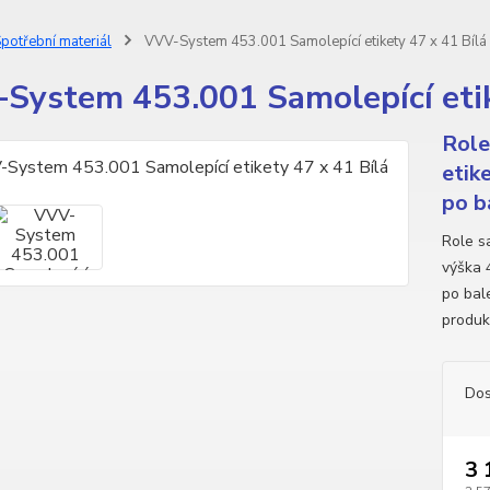
potřební materiál
VVV-System 453.001 Samolepící etikety 47 x 41 Bílá
System 453.001 Samolepící etik
Role
etik
po b
Role sa
výška 
po bale
produk
Dos
3 