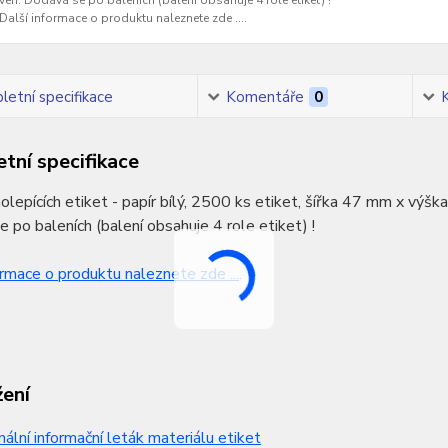
ven. Dodává se po baleních (balení obsahuje 4 role etiket) !
Další informace o produktu naleznete zde ....
etní specifikace
Komentáře
0
tní specifikace
lepících etiket - papír bílý, 2500 ks etiket, šířka 47 mm x výš
 po baleních (balení obsahuje 4 role etiket) !
ormace o produktu naleznete zde ...
.
žení
nální informační leták materiálu etiket