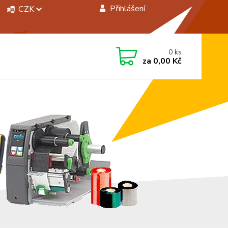
Přihlášení
CZK
 si rady? Zavolejte.
0
ks
 472744350
za
0,00 Kč
á 8:00 - 15:00