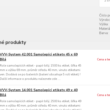
2 5
Číslo p
Výrobc
Výška:
Materiá
Barva:
é produkty
VVV-System 42.001 Samolepící etikety 45 x 69
Bílá
Cena a t
Role samolepících etiket - papír bílý, 1500 ks etiket, šířka 45
mm x výška 69 mm, průměr středu 40 mm, vinuto etiketami
ven. Dodává se po baleních (balení obsahuje 5 rolí etiket) !
Další informace o produktu naleznete zde ....
VVV-System 14.001 Samolepící etikety 49 x 40
Bílá
Cena a t
Role samolepících etiket - papír bílý, 2500 ks etiket, šířka 49
mm x výška 40 mm, průměr středu 40 mm, vinuto etiketami