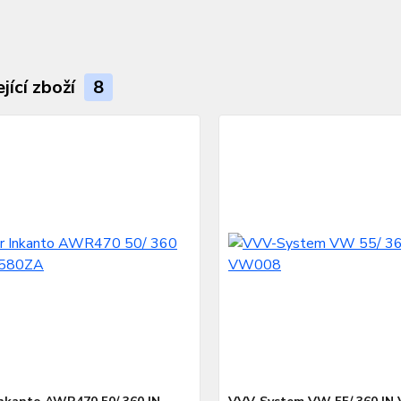
jící zboží
8