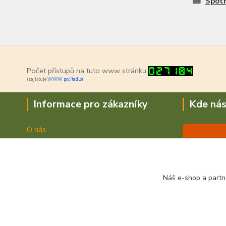
Spotř
Počet přístupů na tuto www stránku:
(zajišťuje
WWW počítadlo)
Informace pro zákazníky
Kde nás
O nás
Jak nakupovat
Doprava a platba
Obchodní podmínky
Náš e-shop a partn
Fotogalerie
Kontakty