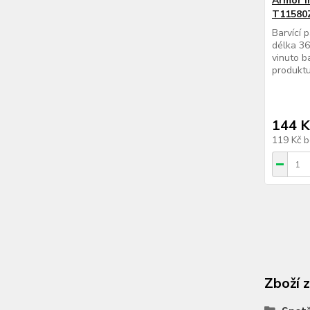
Armor I
T11580
Barvící 
délka 36
vinuto b
produktu
144 K
119 Kč
b
Zboží 