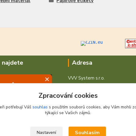
ební materiál
Papírové etikety
 najdete
Adresa
VVV System s.r.o.
V Podhájí 776/ 30
400 01 Ústí nad Labem
Zpracování cookies
eři potřebují Váš
souhlas
s použitím souborů cookies, aby Vám mohli z
týkající se Vašich zájmů.
Souhlasím
Nastavení