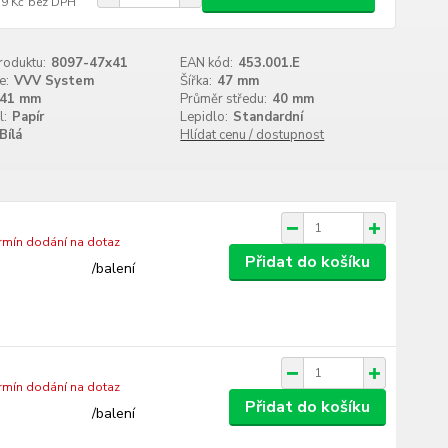
79 Kč
bez DPH
roduktu:
8097-47x41
EAN kód:
453.001.E
e:
VVV System
Šířka:
47 mm
41 mm
Průměr středu:
40 mm
l:
Papír
Lepidlo:
Standardní
Bílá
Hlídat cenu / dostupnost
ermín dodání na dotaz
Přidat do košíku
/
balení
ermín dodání na dotaz
Přidat do košíku
/
balení