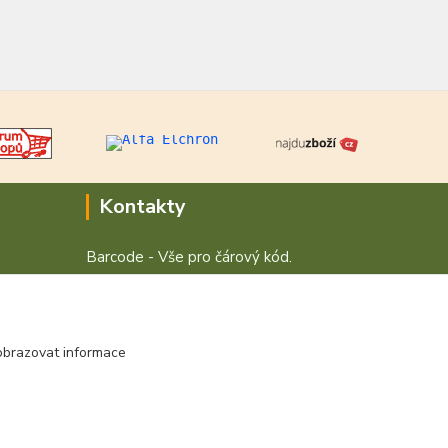
Kontakty
Barcode - Vše pro čárový kód.
+420 472744350
Po - Pá 8:00 - 15:00
obrazovat informace
obchod@vvvsystem.cz