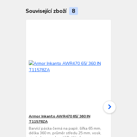
Související zboží
8
Armor Inkanto AWR470 65/ 360 IN
VVV-System
T11578ZA
Barvící páska
délka 360 m,
Barvící páska černá na papír, šířka 65 mm,
vinuto barvo
délka 360 m, průměr středu 25 mm, vosk,