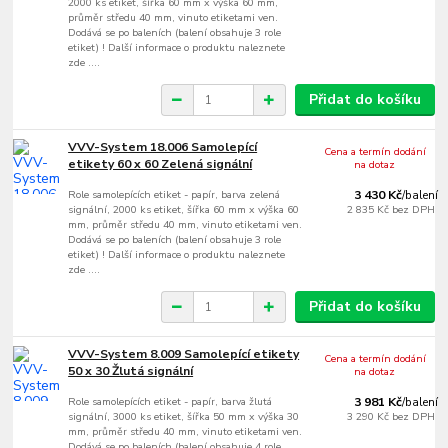
2000 ks etiket, šířka 60 mm x výška 60 mm,
průměr středu 40 mm, vinuto etiketami ven.
Dodává se po baleních (balení obsahuje 3 role
etiket) ! Další informace o produktu naleznete
zde ....
Přidat do košíku
VVV-System 18.006 Samolepící
Cena a termín dodání
etikety 60 x 60 Zelená signální
na dotaz
Role samolepících etiket - papír, barva zelená
3 430 Kč
/
balení
signální, 2000 ks etiket, šířka 60 mm x výška 60
2 835 Kč
bez DPH
mm, průměr středu 40 mm, vinuto etiketami ven.
Dodává se po baleních (balení obsahuje 3 role
etiket) ! Další informace o produktu naleznete
zde ....
Přidat do košíku
VVV-System 8.009 Samolepící etikety
Cena a termín dodání
50 x 30 Žlutá signální
na dotaz
Role samolepících etiket - papír, barva žlutá
3 981 Kč
/
balení
signální, 3000 ks etiket, šířka 50 mm x výška 30
3 290 Kč
bez DPH
mm, průměr středu 40 mm, vinuto etiketami ven.
Dodává se po baleních (balení obsahuje 4 role