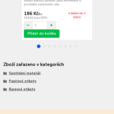
produktu nale
vinuto barvou dovnitř Další informace o
produktu naleznete zde ....
186 Kč
201 Kč
k dodání do 3
/
ks
/
ks
týdnů
154 Kč
bez DPH
166 Kč
bez 
Přidat do košíku
Přidat d
Zboží zařazeno v kategoriích
Spotřební materiál
Papírové etikety
Barevné etikety