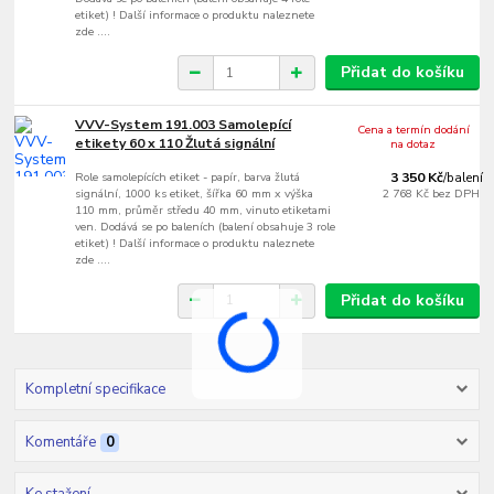
etiket) ! Další informace o produktu naleznete
zde ....
Přidat do košíku
VVV-System 191.003 Samolepící
Cena a termín dodání
etikety 60 x 110 Žlutá signální
na dotaz
Role samolepících etiket - papír, barva žlutá
3 350 Kč
/
balení
signální, 1000 ks etiket, šířka 60 mm x výška
2 768 Kč
bez DPH
110 mm, průměr středu 40 mm, vinuto etiketami
ven. Dodává se po baleních (balení obsahuje 3 role
etiket) ! Další informace o produktu naleznete
zde ....
Přidat do košíku
Kompletní specifikace
Komentáře
0
Ke stažení