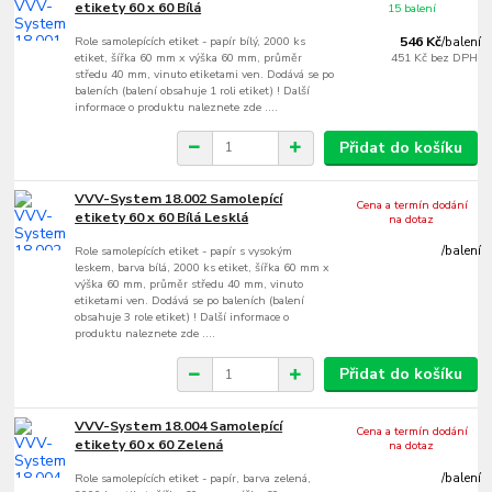
etikety 60 x 60 Bílá
15 balení
Role samolepících etiket - papír bílý, 2000 ks
546 Kč
/
balení
etiket, šířka 60 mm x výška 60 mm, průměr
451 Kč
bez DPH
středu 40 mm, vinuto etiketami ven. Dodává se po
baleních (balení obsahuje 1 roli etiket) ! Další
informace o produktu naleznete zde ....
Přidat do košíku
VVV-System 18.002 Samolepící
Cena a termín dodání
etikety 60 x 60 Bílá Lesklá
na dotaz
Role samolepících etiket - papír s vysokým
/
balení
leskem, barva bílá, 2000 ks etiket, šířka 60 mm x
výška 60 mm, průměr středu 40 mm, vinuto
etiketami ven. Dodává se po baleních (balení
obsahuje 3 role etiket) ! Další informace o
produktu naleznete zde ....
Přidat do košíku
VVV-System 18.004 Samolepící
Cena a termín dodání
etikety 60 x 60 Zelená
na dotaz
Role samolepících etiket - papír, barva zelená,
/
balení