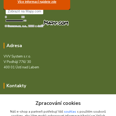
Adresa
VVV System s.r.o.
V Podhájí 776/ 30
400 01 Ústí nad Labem
Kontakty
Barcode - Vše pro čárový kód.
Zpracování cookies
+420 472744350
Náš e-shop a partneři potřebují Váš
souhlas
s použitím souborů
Po - Pá 8:00 - 15:00
cookies, aby Vám mohli zobrazovat informace týkající se Vašich