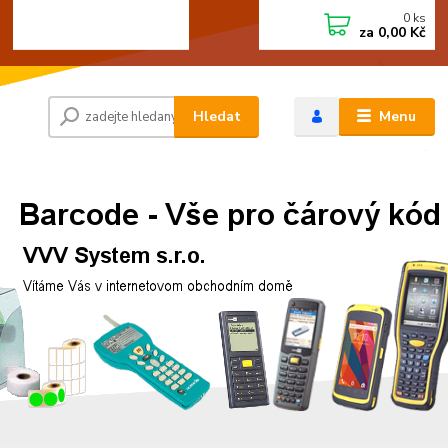
0
ks
+420 472744350
CZK
za
0,00 Kč
Po - Pá 8:00 - 15:00
Hledat
Menu