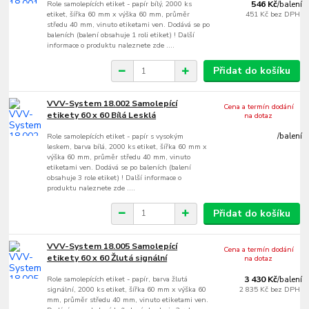
Role samolepících etiket - papír bílý, 2000 ks
546 Kč
/
balení
etiket, šířka 60 mm x výška 60 mm, průměr
451 Kč
bez DPH
středu 40 mm, vinuto etiketami ven. Dodává se po
baleních (balení obsahuje 1 roli etiket) ! Další
informace o produktu naleznete zde ....
Přidat do košíku
VVV-System 18.002 Samolepící
Cena a termín dodání
etikety 60 x 60 Bílá Lesklá
na dotaz
Role samolepících etiket - papír s vysokým
/
balení
leskem, barva bílá, 2000 ks etiket, šířka 60 mm x
výška 60 mm, průměr středu 40 mm, vinuto
etiketami ven. Dodává se po baleních (balení
obsahuje 3 role etiket) ! Další informace o
produktu naleznete zde ....
Přidat do košíku
VVV-System 18.005 Samolepící
Cena a termín dodání
etikety 60 x 60 Žlutá signální
na dotaz
Role samolepících etiket - papír, barva žlutá
3 430 Kč
/
balení
signální, 2000 ks etiket, šířka 60 mm x výška 60
2 835 Kč
bez DPH
mm, průměr středu 40 mm, vinuto etiketami ven.