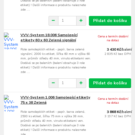
Dodává se po baleních (balení obsahuje 3 role
etiket) ! Další informace o produktu naleznete
zde ....
Přidat do košíku
VVV-System 18.006 Samolepící
Cena a termín dodání
etikety 60 x 60 Zelená signální
na dotaz
Role samolepících etiket - papír, barva zelená
3 430 Kč
/
balení
signální, 2000 ks etiket, šířka 60 mm x výška 60
2 835 Kč
bez DPH
mm, průměr středu 40 mm, vinuto etiketami ven.
Dodává se po baleních (balení obsahuje 3 role
etiket) ! Další informace o produktu naleznete
zde ....
Přidat do košíku
VVV-System 1.006 Samolepící etikety
Cena a termín dodání
75 x 38 Zelená
na dotaz
Role samolepících etiket - papír, barva zelená,
3 868 Kč
/
balení
2500 ks etiket, šířka 75 mm x výška 38 mm,
3 197 Kč
bez DPH
průměr středu 40 mm, vinuto etiketami ven.
Dodává se po baleních (balení obsahuje 3 role
etiket) ! Další informace o produktu naleznete
zde ....