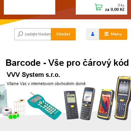
0
ks
+420 472744350
CZK
za
0,00 Kč
Po - Pá 8:00 - 15:00
Hledat
Menu