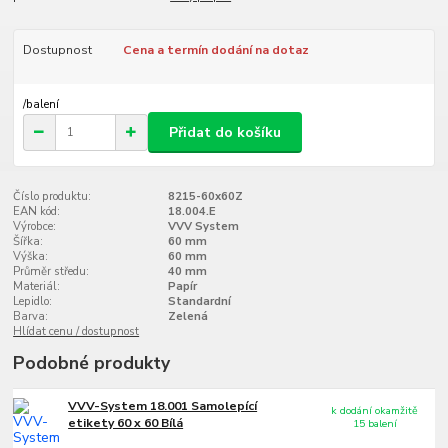
Dostupnost
Cena a termín dodání na dotaz
/
balení
Přidat do košíku
Číslo produktu:
8215-60x60Z
EAN kód:
18.004.E
Výrobce:
VVV System
Šířka:
60 mm
Výška:
60 mm
Průměr středu:
40 mm
Materiál:
Papír
Lepidlo:
Standardní
Barva:
Zelená
Hlídat cenu / dostupnost
Podobné produkty
VVV-System 18.001 Samolepící
k dodání okamžitě
etikety 60 x 60 Bílá
15 balení