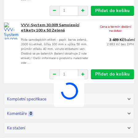
Přidat do košíku
VVV-System 30.009 Samolepící
Cena a termín dodání
etikety 100 x 50 Zelená
na dotaz
Role samolepících etiket - papír, barva zelená,
3 489 Kč
/
balení
2000 ks etiket, šířka 100 mm x výška 50 mm,
2 883 Kč
bez DPH
průměr středu 40 mm, vinuto etiketami ven.
Dodává se po baleních (balení obsahuje 2 role
etiket) ! Další informace o produktu naleznete
zde ....
Přidat do košíku
Kompletní specifikace
Komentáře
0
Ke stažení