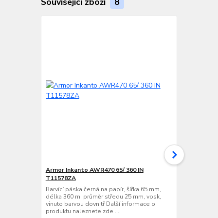
Související zboží
8
Armor Inkanto AWR470 65/ 360 IN
VVV-System
T11578ZA
Barvící páska
délka 360 m,
Barvící páska černá na papír, šířka 65 mm,
vinuto barvo
délka 360 m, průměr středu 25 mm, vosk,
produktu nale
vinuto barvou dovnitř Další informace o
produktu naleznete zde ....