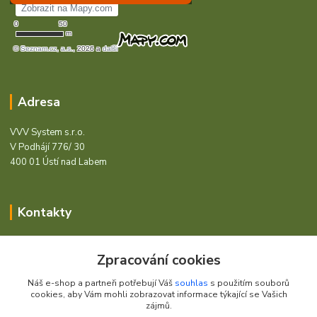
Adresa
VVV System s.r.o.
V Podhájí 776/ 30
400 01 Ústí nad Labem
Kontakty
Barcode - Vše pro čárový kód.
Zpracování cookies
+420 472744350
Náš e-shop a partneři potřebují Váš
souhlas
s použitím souborů
Po - Pá 8:00 - 15:00
cookies, aby Vám mohli zobrazovat informace týkající se Vašich
zájmů.