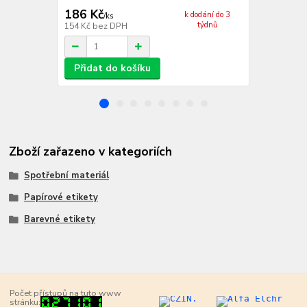
186 Kč
201 Kč
k dodání do 3
/
ks
/
ks
týdnů
154 Kč
bez DPH
166 Kč
bez 
Přidat do košíku
Přidat d
Zboží zařazeno v kategoriích
Spotřební materiál
Papírové etikety
Barevné etikety
Počet přístupů na tuto www
stránku: