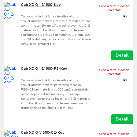
Cab XD Q4.2/ 600-Kov
Cena a termín dodání
na dotaz
Termotransfer tiskárna čárového kódu s
/
ks
oboustranným tiskem a centrálním vedením pro
textilní materiály, umožňuje potiskovat i silnější
materiály až do tloušťky 0,6 mm, pro teplem
smrštitelné trubičky až do tloušťky 1,1 mm, 600
dpi (24 bodů/mm), tenká ochranná vrstva tiskové
hlavy, max. rychlost tisk...
Detail
Cab XD Q4.2/ 600-P3-Kov
Cena a termín dodání
na dotaz
Termotransfer tiskárna čárového kódu s
/
ks
oboustranným tiskem, perforační řezačkou
PSQ403 pro materiály do 300g/m2 a centrálním
vedením pro textilní materiály, umožňuje
potiskovat, perforovat a řezat i silnější materiály
až do tloušťky 0,6 mm, pro teplem smrštitelné
trubičky až do tloušťky 1,1 mm, 600 ...
Detail
Cab XD Q4/ 300-C2-Kov
Cena a termín dodání