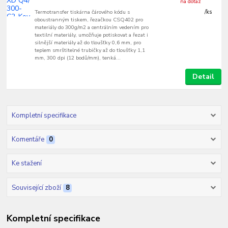
na dotaz
Termotransfer tiskárna čárového kódu s
/
ks
oboustranným tiskem, řezačkou CSQ402 pro
materiály do 300g/m2 a centrálním vedením pro
textilní materiály, umožňuje potiskovat a řezat i
silnější materiály až do tloušťky 0,6 mm, pro
teplem smrštitelné trubičky až do tloušťky 1,1
mm, 300 dpi (12 bodů/mm), tenká...
Detail
Kompletní specifikace
Komentáře
0
Ke stažení
Související zboží
8
Kompletní specifikace