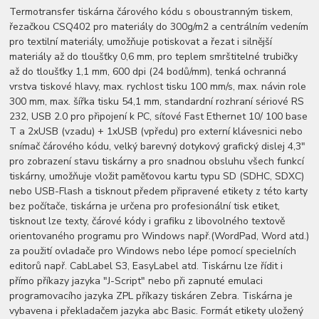
Termotransfer tiskárna čárového kódu s oboustranným tiskem,
řezačkou CSQ402 pro materiály do 300g/m2 a centrálním vedením
pro textilní materiály, umožňuje potiskovat a řezat i silnější
materiály až do tloušťky 0,6 mm, pro teplem smrštitelné trubičky
až do tloušťky 1,1 mm, 600 dpi (24 bodů/mm), tenká ochranná
vrstva tiskové hlavy, max. rychlost tisku 100 mm/s, max. návin role
300 mm, max. šířka tisku 54,1 mm, standardní rozhraní sériové RS
232, USB 2.0 pro připojení k PC, síťové Fast Ethernet 10/ 100 base
T a 2xUSB (vzadu) + 1xUSB (vpředu) pro externí klávesnici nebo
snímač čárového kódu, velký barevný dotykový grafický dislej 4,3"
pro zobrazení stavu tiskárny a pro snadnou obsluhu všech funkcí
tiskárny, umožňuje vložit paměťovou kartu typu SD (SDHC, SDXC)
nebo USB-Flash a tisknout předem připravené etikety z této karty
bez počítače, tiskárna je určena pro profesionální tisk etiket,
tisknout lze texty, čárové kódy i grafiku z libovolného textově
orientovaného programu pro Windows např.(WordPad, Word atd.)
za použití ovladače pro Windows nebo lépe pomocí specielních
editorů např. CabLabel S3, EasyLabel atd. Tiskárnu lze řídit i
přímo příkazy jazyka "J-Script" nebo při zapnuté emulaci
programovacího jazyka ZPL příkazy tiskáren Zebra. Tiskárna je
vybavena i překladačem jazyka abc Basic. Formát etikety uložený