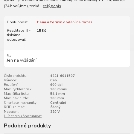
(24 bodů/mm), tenká...
celý popis
Dostupnost
Cena a termín dodání na dotaz
Recyklace III -
15 Kč
tiskárna,
odlepovač
/
ks
Jen na vyžádání
Číslo produktu:
4221-6011507
Výrobce:
Cab
Rozlišení:
600 dpi
Max. rychlost tisku:
100 mm/s
Max. šířka tisku:
54,1 mm
Max. návin role:
300 mm
Orientace mechaniky:
Centrální
RFID snímač:
Žádný
Napájení:
220 V
Hlídat cenu / dostupnost
Podobné produkty