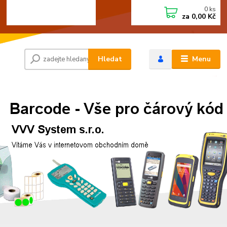
0
ks
+420 472744350
CZK
za
0,00 Kč
Po - Pá 8:00 - 15:00
Hledat
Menu