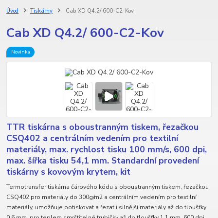
Úvod
Tiskárny
Cab XD Q4.2/ 600-C2-Kov
Cab XD Q4.2/ 600-C2-Kov
Novinka
TTR tiskárna s oboustranným tiskem, řezačkou
CSQ402 a centrálním vedením pro textilní
materiály, max. rychlost tisku 100 mm/s, 600 dpi,
max. šířka tisku 54,1 mm. Standardní provedení
tiskárny s kovovým krytem, kit
Termotransfer tiskárna čárového kódu s oboustranným tiskem, řezačkou
CSQ402 pro materiály do 300g/m2 a centrálním vedením pro textilní
materiály, umožňuje potiskovat a řezat i silnější materiály až do tloušťky
0,6 mm, pro teplem smrštitelné trubičky až do tloušťky 1,1 mm, 600 dpi