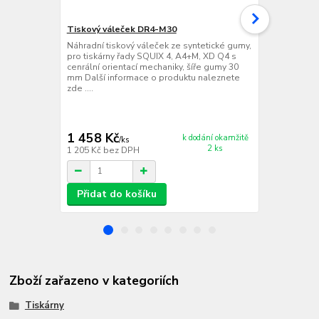
Tiskový váleček DR4-M30
Tiskový vál
Náhradní tiskový váleček ze syntetické gumy,
Náhradní tis
pro tiskárny řady SQUIX 4, A4+M, XD Q4 s
pro tiskárny
cenrální orientací mechaniky, šíře gumy 30
cenrální ori
mm Další informace o produktu naleznete
mm Další in
zde ....
zde ....
1 458 Kč
1 458 Kč
k dodání okamžitě
/
ks
2 ks
1 205 Kč
bez DPH
1 205 Kč
bez
Přidat do košíku
Přidat d
Zboží zařazeno v kategoriích
Tiskárny