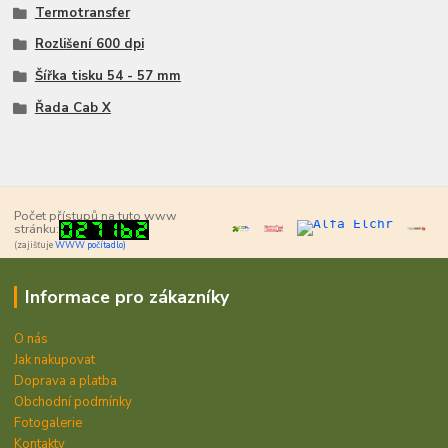
Termotransfer
Rozlišení 600 dpi
Šířka tisku 54 - 57 mm
Řada Cab X
Počet přístupů na tuto www
stránku:
(zajišťuje
WWW počítadlo)
Informace pro zákazníky
O nás
Jak nakupovat
Doprava a platba
Obchodní podmínky
Fotogalerie
Kontakty