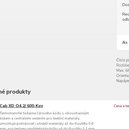
Dos
Rec
odl
/
ks
Číslo p
Rozliše
Max. šíř
Orienta
Napájen
é produkty
Cab XD Q4.2/ 600-Kov
Cena a t
Termotransfer tiskárna čárového kódu s oboustranným
tiskem a centrálním vedením pro textilní materiály,
umožňuje potiskovat i silnější materiály až do tloušťky 0,6
mm, pro teplem smrštitelné trubičky až do tloušťky 1,1 mm,