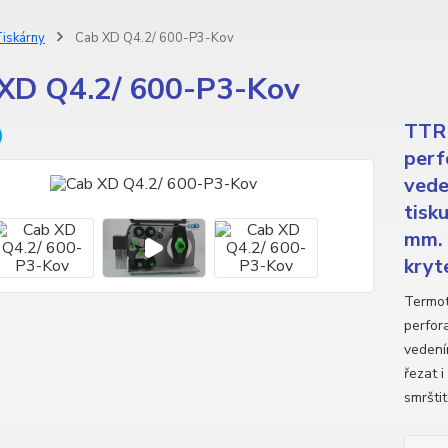
iskárny
Cab XD Q4.2/ 600-P3-Kov
XD Q4.2/ 600-P3-Kov
TTR 
perf
vede
tisk
mm. 
kryt
Termot
perfor
vedení
řezat i
smrštit