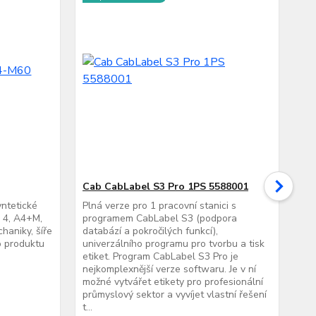
Cab CabLabel S3 Pro 1PS 5588001
SD
yntetické
Plná verze pro 1 pracovní stanici s
Pa
X 4, A4+M,
programem CabLabel S3 (podpora
ti
haniky, šíře
databází a pokročilých funkcí),
Q, 
o produktu
univerzálního programu pro tvorbu a tisk
pam
etiket. Program CabLabel S3 Pro je
tis
nejkomplexnější verze softwaru. Je v ní
ulo
možné vytvářet etikety pro profesionální
lze
průmyslový sektor a vyvíjet vlastní řešení
eti
t...
kart