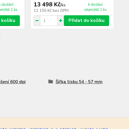
13 498 Kč
1 
k dodání
k dodání
/
ks
amžitě 1 ks
okamžitě 1 ks
11 155 Kč
bez DPH
1 
 košíku
Přidat do košíku
išení 600 dpi
Šířka tisku 54 - 57 mm