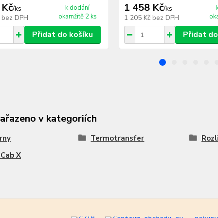
 Kč
1 458 Kč
k dodání
/
ks
/
ks
okamžitě 2 ks
ok
č
bez DPH
1 205 Kč
bez DPH
Přidat do košíku
Přidat do
zařazeno v kategoriích
rny
Termotransfer
Rozl
 Cab X