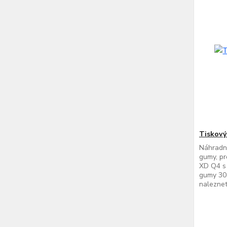
Tiskový
Náhradní
gumy, pr
XD Q4 s 
gumy 30
naleznete