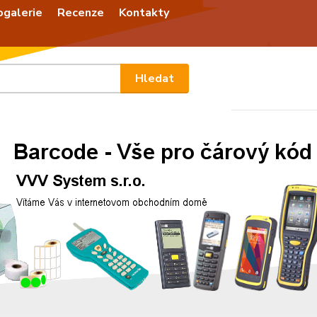
ogalerie
Recenze
Kontakty
Nevíte
Hledat
+420
Po - P