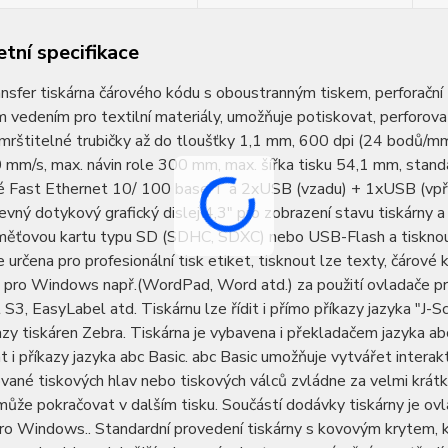
tní specifikace
nsfer tiskárna čárového kódu s oboustranným tiskem, perforač
m vedením pro textilní materiály, umožňuje potiskovat, perforovat
rštitelné trubičky až do tloušťky 1,1 mm, 600 dpi (24 bodů/mm)
 mm/s, max. návin role 300 mm, max. šířka tisku 54,1 mm, standa
é Fast Ethernet 10/ 100 base T a 2xUSB (vzadu) + 1xUSB (vpřed
evný dotykový grafický dislej 4,3" pro zobrazení stavu tiskárny 
aměťovou kartu typu SD (SDHC, SDXC) nebo USB-Flash a tisknout
je určena pro profesionální tisk etiket, tisknout lze texty, čárov
 pro Windows např.(WordPad, Word atd.) za použití ovladače pr
S3, EasyLabel atd. Tiskárnu lze řídit i přímo příkazy jazyka "J-
zy tiskáren Zebra. Tiskárna je vybavena i překladačem jazyka a
 i příkazy jazyka abc Basic. abc Basic umožňuje vytvářet interakt
ané tiskových hlav nebo tiskových válců zvládne za velmi krátk
může pokračovat v dalším tisku. Součástí dodávky tiskárny je o
ro Windows.. Standardní provedení tiskárny s kovovým krytem, ki