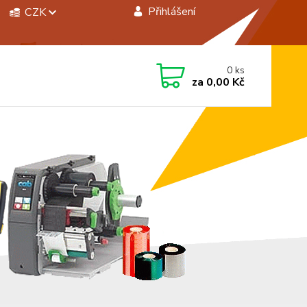
Přihlášení
CZK
 si rady? Zavolejte.
0
ks
 472744350
za
0,00 Kč
á 8:00 - 15:00