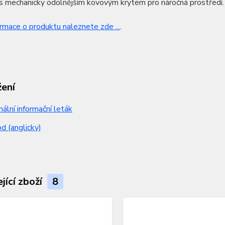
s mechanicky odolnějším kovovým krytem pro náročná prostředí.
ormace o produktu naleznete zde ...
.
žení
nální informační leták
 (anglicky)
jící zboží
8