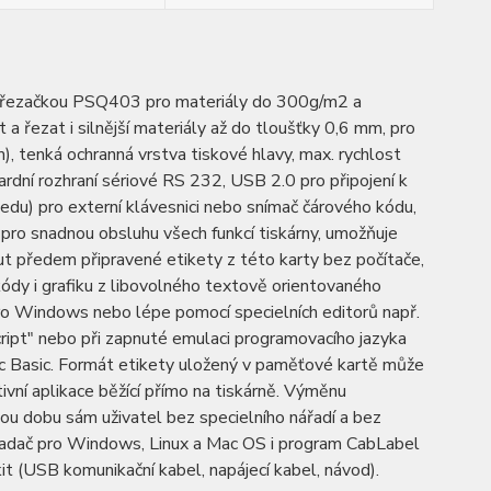
ní řezačkou PSQ403 pro materiály do 300g/m2 a
 a řezat i silnější materiály až do tloušťky 0,6 mm, pro
, tenká ochranná vrstva tiskové hlavy, max. rychlost
rdní rozhraní sériové RS 232, USB 2.0 pro připojení k
u) pro externí klávesnici nebo snímač čárového kódu,
a pro snadnou obsluhu všech funkcí tiskárny, umožňuje
 předem připravené etikety z této karty bez počítače,
é kódy i grafiku z libovolného textově orientovaného
o Windows nebo lépe pomocí specielních editorů např.
Script" nebo při zapnuté emulaci programovacího jazyka
bc Basic. Formát etikety uložený v paměťové kartě může
ivní aplikace běžící přímo na tiskárně. Výměnu
ou dobu sám uživatel bez specielního nářadí a bez
vladač pro Windows, Linux a Mac OS i program CabLabel
t (USB komunikační kabel, napájecí kabel, návod).