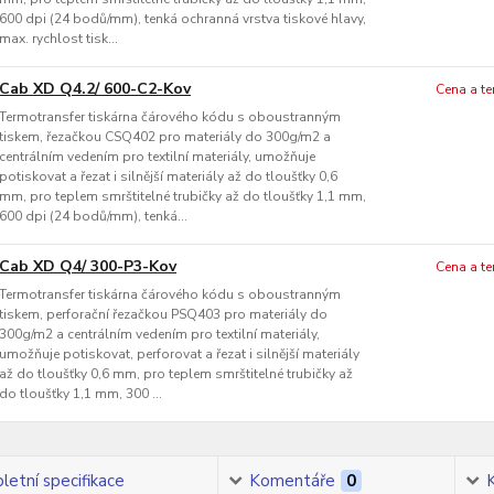
600 dpi (24 bodů/mm), tenká ochranná vrstva tiskové hlavy,
max. rychlost tisk...
Cab XD Q4.2/ 600-C2-Kov
Cena a t
Termotransfer tiskárna čárového kódu s oboustranným
tiskem, řezačkou CSQ402 pro materiály do 300g/m2 a
centrálním vedením pro textilní materiály, umožňuje
potiskovat a řezat i silnější materiály až do tloušťky 0,6
mm, pro teplem smrštitelné trubičky až do tloušťky 1,1 mm,
600 dpi (24 bodů/mm), tenká...
Cab XD Q4/ 300-P3-Kov
Cena a t
Termotransfer tiskárna čárového kódu s oboustranným
tiskem, perforační řezačkou PSQ403 pro materiály do
300g/m2 a centrálním vedením pro textilní materiály,
umožňuje potiskovat, perforovat a řezat i silnější materiály
až do tloušťky 0,6 mm, pro teplem smrštitelné trubičky až
do tloušťky 1,1 mm, 300 ...
etní specifikace
Komentáře
0