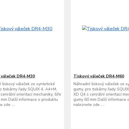
 váleček DR4-M30
Tiskový váleček DR4-M60
 tiskový váleček ze syntetické
Náhradní tiskový váleček ze s
o tiskárny řady SQUIX 4, A4+M,
gumy, pro tiskárny řady SQUI
cenrální orientací mechaniky, šíře
XD Q4 s cenrální orientací mec
 mm Další informace o produktu
gumy 60 mm Další informace 
 zde ....
naleznete zde ....