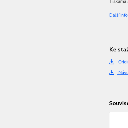
Tiskárna 
Další inf
Ke sta
Origi
Návod
Souvise