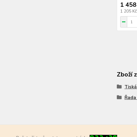
1 458
1 205 K
Zboží 
Tiská
Řada