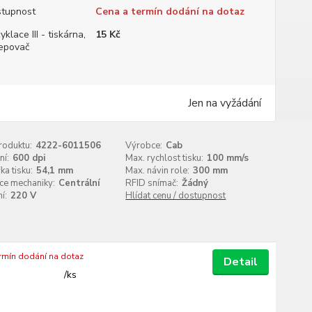
tupnost
Cena a termín dodání na dotaz
yklace III - tiskárna,
15 Kč
epovač
Jen na vyžádání
roduktu:
4222-6011506
Výrobce:
Cab
ní:
600 dpi
Max. rychlost tisku:
100 mm/s
ka tisku:
54,1 mm
Max. návin role:
300 mm
ce mechaniky:
Centrální
RFID snímač:
Žádný
í:
220 V
Hlídat cenu / dostupnost
ermín dodání na dotaz
Detail
/
ks